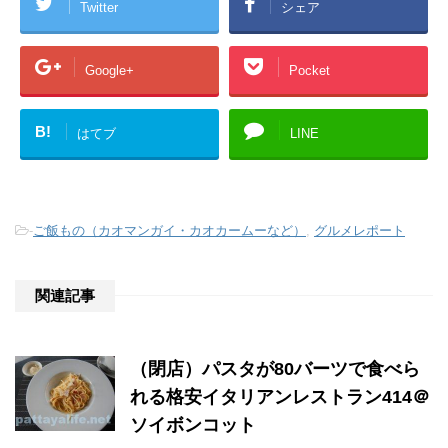
Twitter
シェア
Google+
Pocket
B!
はてブ
LINE
-
ご飯もの（カオマンガイ・カオカームーなど）
,
グルメレポート
関連記事
（閉店）パスタが80バーツで食べら
れる格安イタリアンレストラン414＠
ソイボンコット