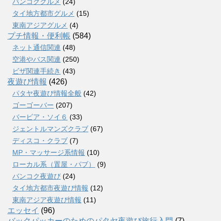
バンコクグルメ
(24)
タイ地方都市グルメ
(15)
東南アジアグルメ
(4)
プチ情報・便利帳
(584)
ネット通信関連
(48)
空港やバス関連
(250)
ビザ関連手続き
(43)
夜遊び情報
(426)
パタヤ夜遊び情報全般
(42)
ゴーゴーバー
(207)
バービア・ソイ６
(33)
ジェントルマンズクラブ
(67)
ディスコ・クラブ
(7)
MP・マッサージ系情報
(10)
ローカル系（置屋・パブ）
(9)
バンコク夜遊び
(24)
タイ地方都市夜遊び情報
(12)
東南アジア夜遊び情報
(11)
エッセイ
(96)
バックパッカーのためのパタヤ夜遊び旅行入門
(7)