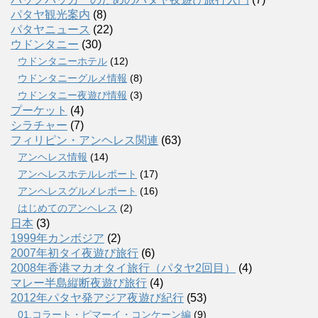
パタヤ観光案内
(8)
パタヤニュース
(22)
ウドンタニー
(30)
ウドンタニーホテル
(12)
ウドンタニーグルメ情報
(8)
ウドンタニー夜遊び情報
(3)
プーケット
(4)
シラチャー
(7)
フィリピン・アンヘレス関連
(63)
アンヘレス情報
(14)
アンへレスホテルレポート
(17)
アンヘレスグルメレポート
(16)
はじめてのアンヘレス
(2)
日本
(3)
1999年カンボジア
(2)
2007年初タイ夜遊び旅行
(6)
2008年香港マカオタイ旅行（パタヤ2回目）
(4)
マレー半島縦断夜遊び旅行
(4)
2012年パタヤ発アジア夜遊び紀行
(53)
01.コラート・ピマーイ・コンケーン編
(9)