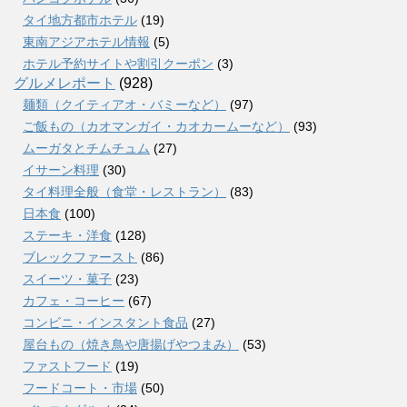
タイ地方都市ホテル
(19)
東南アジアホテル情報
(5)
ホテル予約サイトや割引クーポン
(3)
グルメレポート
(928)
麺類（クイティアオ・バミーなど）
(97)
ご飯もの（カオマンガイ・カオカームーなど）
(93)
ムーガタとチムチュム
(27)
イサーン料理
(30)
タイ料理全般（食堂・レストラン）
(83)
日本食
(100)
ステーキ・洋食
(128)
ブレックファースト
(86)
スイーツ・菓子
(23)
カフェ・コーヒー
(67)
コンビニ・インスタント食品
(27)
屋台もの（焼き鳥や唐揚げやつまみ）
(53)
ファストフード
(19)
フードコート・市場
(50)