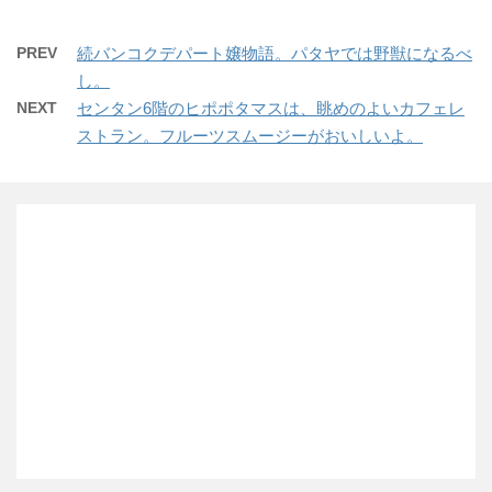
PREV
続バンコクデパート嬢物語。パタヤでは野獣になるべ
し。
NEXT
センタン6階のヒポポタマスは、眺めのよいカフェレ
ストラン。フルーツスムージーがおいしいよ。