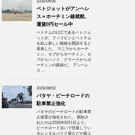
2026/08/06
ベトジェットがアンヘレ
ス＝ホーチミン線就航、
運賃0円セール中
ベトナムのLCCであるベトジェ
ットが、フィリピンとベトナム
を結ぶ新しい路線を開設すると
発表した。 マニラからホーチ
ミン、セブからホーチミン、セ
ブからハノイ、クラークからホ
ーチミンの路線だ。 アンヘレ
ス ...
2026/08/02
パタヤ・ビーチロードの
駐車禁止強化
パタヤのビーチロードの駐車禁
止措置が強化された。 開始さ
れたのは2026年8月1日より。
ビーチロード沿いで営業してい
るレンタルバイク屋などが路上