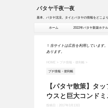
パタヤ千夜一夜
基本、パタヤ沈没。タイとパタヤの情報をどこよ
ホーム
2022年パタヤ新築ホテ
報
！
当サイトは広告を利用しています。
あります。
HOME
>
プチ情報・便利帳
>
プチ情報・便利帳
【パタヤ散策】タッ
ウスと巨大コンドミ
投稿日：
2017年3月13日