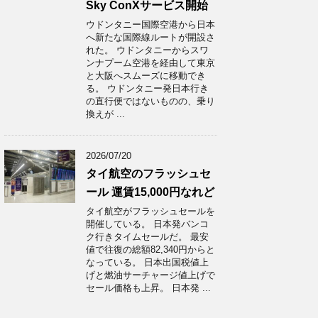
Sky ConXサービス開始
ウドンタニー国際空港から日本
へ新たな国際線ルートが開設さ
れた。 ウドンタニーからスワ
ンナプーム空港を経由して東京
と大阪へスムーズに移動でき
る。 ウドンタニー発日本行き
の直行便ではないものの、乗り
換えが ...
2026/07/20
タイ航空のフラッシュセ
ール 運賃15,000円なれど
タイ航空がフラッシュセールを
開催している。 日本発バンコ
ク行きタイムセールだ。 最安
値で往復の総額82,340円からと
なっている。 日本出国税値上
げと燃油サーチャージ値上げで
セール価格も上昇。 日本発 ...