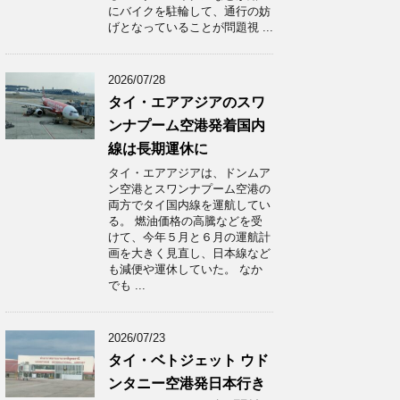
にバイクを駐輪して、通行の妨
げとなっていることが問題視 ...
2026/07/28
タイ・エアアジアのスワ
ンナプーム空港発着国内
線は長期運休に
タイ・エアアジアは、ドンムア
ン空港とスワンナプーム空港の
両方でタイ国内線を運航してい
る。 燃油価格の高騰などを受
けて、今年５月と６月の運航計
画を大きく見直し、日本線など
も減便や運休していた。 なか
でも ...
2026/07/23
タイ・ベトジェット ウド
ンタニー空港発日本行き