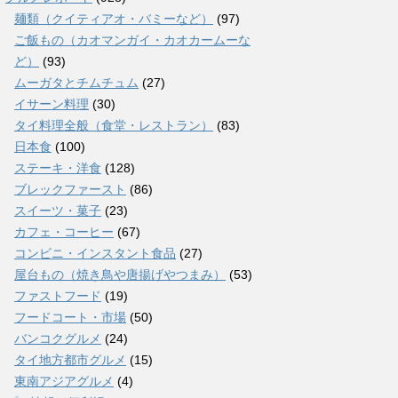
麺類（クイティアオ・バミーなど）
(97)
ご飯もの（カオマンガイ・カオカームーな
ど）
(93)
ムーガタとチムチュム
(27)
イサーン料理
(30)
タイ料理全般（食堂・レストラン）
(83)
日本食
(100)
ステーキ・洋食
(128)
ブレックファースト
(86)
スイーツ・菓子
(23)
カフェ・コーヒー
(67)
コンビニ・インスタント食品
(27)
屋台もの（焼き鳥や唐揚げやつまみ）
(53)
ファストフード
(19)
フードコート・市場
(50)
バンコクグルメ
(24)
タイ地方都市グルメ
(15)
東南アジアグルメ
(4)