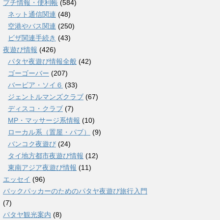
プチ情報・便利帳
(584)
ネット通信関連
(48)
空港やバス関連
(250)
ビザ関連手続き
(43)
夜遊び情報
(426)
パタヤ夜遊び情報全般
(42)
ゴーゴーバー
(207)
バービア・ソイ６
(33)
ジェントルマンズクラブ
(67)
ディスコ・クラブ
(7)
MP・マッサージ系情報
(10)
ローカル系（置屋・パブ）
(9)
バンコク夜遊び
(24)
タイ地方都市夜遊び情報
(12)
東南アジア夜遊び情報
(11)
エッセイ
(96)
バックパッカーのためのパタヤ夜遊び旅行入門
(7)
パタヤ観光案内
(8)