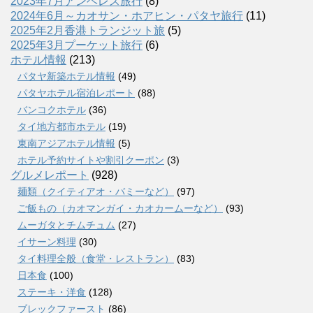
2023年7月アンヘレス旅行
(8)
2024年6月～カオサン・ホアヒン・パタヤ旅行
(11)
2025年2月香港トランジット旅
(5)
2025年3月プーケット旅行
(6)
ホテル情報
(213)
パタヤ新築ホテル情報
(49)
パタヤホテル宿泊レポート
(88)
バンコクホテル
(36)
タイ地方都市ホテル
(19)
東南アジアホテル情報
(5)
ホテル予約サイトや割引クーポン
(3)
グルメレポート
(928)
麺類（クイティアオ・バミーなど）
(97)
ご飯もの（カオマンガイ・カオカームーなど）
(93)
ムーガタとチムチュム
(27)
イサーン料理
(30)
タイ料理全般（食堂・レストラン）
(83)
日本食
(100)
ステーキ・洋食
(128)
ブレックファースト
(86)