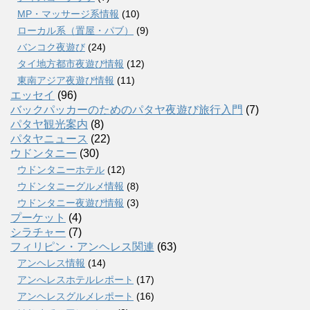
MP・マッサージ系情報
(10)
ローカル系（置屋・パブ）
(9)
バンコク夜遊び
(24)
タイ地方都市夜遊び情報
(12)
東南アジア夜遊び情報
(11)
エッセイ
(96)
バックパッカーのためのパタヤ夜遊び旅行入門
(7)
パタヤ観光案内
(8)
パタヤニュース
(22)
ウドンタニー
(30)
ウドンタニーホテル
(12)
ウドンタニーグルメ情報
(8)
ウドンタニー夜遊び情報
(3)
プーケット
(4)
シラチャー
(7)
フィリピン・アンヘレス関連
(63)
アンヘレス情報
(14)
アンへレスホテルレポート
(17)
アンヘレスグルメレポート
(16)