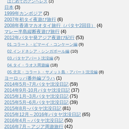
はじめてのアンヘレス
(2)
日本
(3)
1999年カンボジア
(2)
2007年初タイ夜遊び旅行
(6)
2008年香港マカオタイ旅行（パタヤ2回目）
(4)
マレー半島縦断夜遊び旅行
(4)
2012年パタヤ発アジア夜遊び紀行
(53)
01.コラート・ピマーイ・コンケーン編
(9)
02.インドネシア・シンガポール編
(10)
03.パタヤアパート沈没編
(7)
04.タイ・ラオス周遊編
(18)
05.北京・コラート・サメット島・アパート沈没編
(8)
ヨーロッパ番外編プラハ
(1)
2014年5月~7月パタヤ沈没日記
(59)
2014年9月-10月パタヤ沈没日記
(37)
2015年1月~3月パタヤ沈没日記
(75)
2015年5月~6月パタヤ沈没日記
(39)
2015年8月~パタヤ沈没日記
(81)
2015年12月～2016年パタヤ沈没日記
(65)
2016年4月～パタヤ沈没日記
(50)
2016年7月～アジア周遊旅行
(42)