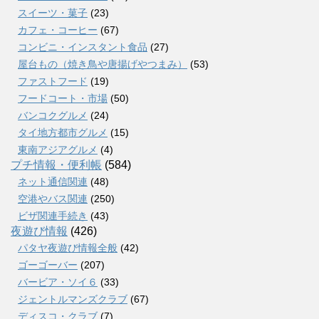
スイーツ・菓子
(23)
カフェ・コーヒー
(67)
コンビニ・インスタント食品
(27)
屋台もの（焼き鳥や唐揚げやつまみ）
(53)
ファストフード
(19)
フードコート・市場
(50)
バンコクグルメ
(24)
タイ地方都市グルメ
(15)
東南アジアグルメ
(4)
プチ情報・便利帳
(584)
ネット通信関連
(48)
空港やバス関連
(250)
ビザ関連手続き
(43)
夜遊び情報
(426)
パタヤ夜遊び情報全般
(42)
ゴーゴーバー
(207)
バービア・ソイ６
(33)
ジェントルマンズクラブ
(67)
ディスコ・クラブ
(7)