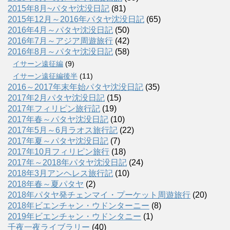
2015年8月~パタヤ沈没日記
(81)
2015年12月～2016年パタヤ沈没日記
(65)
2016年4月～パタヤ沈没日記
(50)
2016年7月～アジア周遊旅行
(42)
2016年8月～パタヤ沈没日記
(58)
イサーン遠征編
(9)
イサーン遠征編後半
(11)
2016～2017年末年始パタヤ沈没日記
(35)
2017年2月パタヤ沈没日記
(15)
2017年フィリピン旅行記
(19)
2017年春～パタヤ沈没日記
(10)
2017年5月～6月ラオス旅行記
(22)
2017年夏～パタヤ沈没日記
(7)
2017年10月フィリピン旅行
(18)
2017年～2018年パタヤ沈没日記
(24)
2018年3月アンヘレス旅行記
(10)
2018年春～夏パタヤ
(2)
2018年パタヤ発チェンマイ・プーケット周遊旅行
(20)
2018年ビエンチャン・ウドンターニー
(8)
2019年ビエンチャン・ウドンタニー
(1)
千夜一夜ライブラリー
(40)