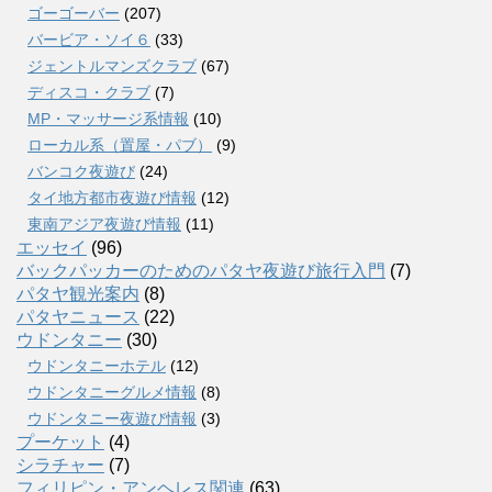
ゴーゴーバー
(207)
バービア・ソイ６
(33)
ジェントルマンズクラブ
(67)
ディスコ・クラブ
(7)
MP・マッサージ系情報
(10)
ローカル系（置屋・パブ）
(9)
バンコク夜遊び
(24)
タイ地方都市夜遊び情報
(12)
東南アジア夜遊び情報
(11)
エッセイ
(96)
バックパッカーのためのパタヤ夜遊び旅行入門
(7)
パタヤ観光案内
(8)
パタヤニュース
(22)
ウドンタニー
(30)
ウドンタニーホテル
(12)
ウドンタニーグルメ情報
(8)
ウドンタニー夜遊び情報
(3)
プーケット
(4)
シラチャー
(7)
フィリピン・アンヘレス関連
(63)