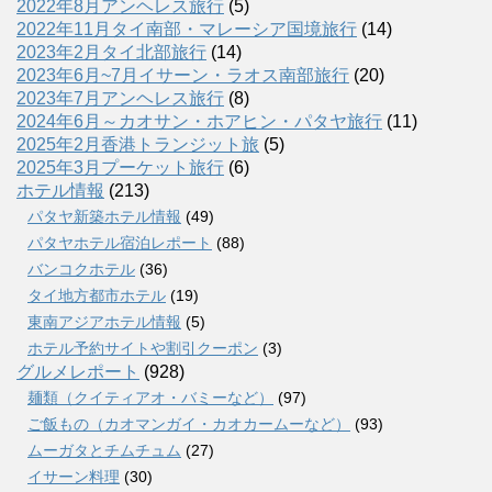
2022年8月アンヘレス旅行
(5)
2022年11月タイ南部・マレーシア国境旅行
(14)
2023年2月タイ北部旅行
(14)
2023年6月~7月イサーン・ラオス南部旅行
(20)
2023年7月アンヘレス旅行
(8)
2024年6月～カオサン・ホアヒン・パタヤ旅行
(11)
2025年2月香港トランジット旅
(5)
2025年3月プーケット旅行
(6)
ホテル情報
(213)
パタヤ新築ホテル情報
(49)
パタヤホテル宿泊レポート
(88)
バンコクホテル
(36)
タイ地方都市ホテル
(19)
東南アジアホテル情報
(5)
ホテル予約サイトや割引クーポン
(3)
グルメレポート
(928)
麺類（クイティアオ・バミーなど）
(97)
ご飯もの（カオマンガイ・カオカームーなど）
(93)
ムーガタとチムチュム
(27)
イサーン料理
(30)