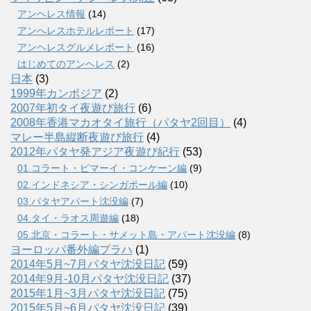
アンヘレス情報
(14)
アンへレスホテルレポート
(17)
アンヘレスグルメレポート
(16)
はじめてのアンヘレス
(2)
日本
(3)
1999年カンボジア
(2)
2007年初タイ夜遊び旅行
(6)
2008年香港マカオタイ旅行（パタヤ2回目）
(4)
マレー半島縦断夜遊び旅行
(4)
2012年パタヤ発アジア夜遊び紀行
(53)
01.コラート・ピマーイ・コンケーン編
(9)
02.インドネシア・シンガポール編
(10)
03.パタヤアパート沈没編
(7)
04.タイ・ラオス周遊編
(18)
05.北京・コラート・サメット島・アパート沈没編
(8)
ヨーロッパ番外編プラハ
(1)
2014年5月~7月パタヤ沈没日記
(59)
2014年9月-10月パタヤ沈没日記
(37)
2015年1月~3月パタヤ沈没日記
(75)
2015年5月~6月パタヤ沈没日記
(39)