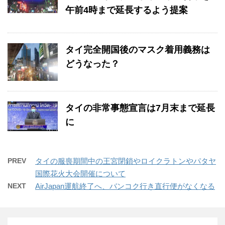
午前4時まで延長するよう提案
タイ完全開国後のマスク着用義務は
どうなった？
タイの非常事態宣言は7月末まで延長
に
PREV
タイの服喪期間中の王宮閉鎖やロイクラトンやパタヤ
国際花火大会開催について
NEXT
AirJapan運航終了へ、バンコク行き直行便がなくなる