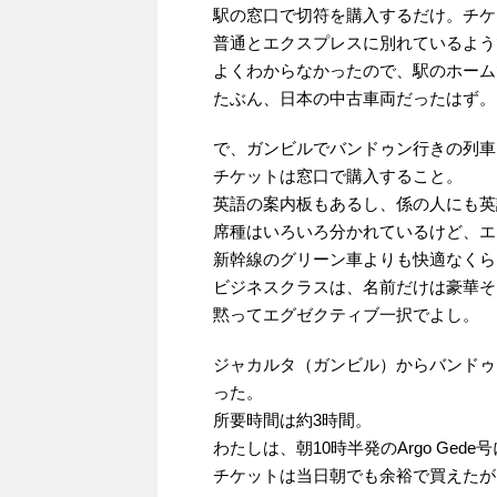
駅の窓口で切符を購入するだけ。チケッ
普通とエクスプレスに別れているよう
よくわからなかったので、駅のホーム
たぶん、日本の中古車両だったはず。
で、ガンビルでバンドゥン行きの列車
チケットは窓口で購入すること。
英語の案内板もあるし、係の人にも英
席種はいろいろ分かれているけど、エ
新幹線のグリーン車よりも快適なくら
ビジネスクラスは、名前だけは豪華そ
黙ってエグゼクティブ一択でよし。
ジャカルタ（ガンビル）からバンドゥン
った。
所要時間は約3時間。
わたしは、朝10時半発のArgo Ged
チケットは当日朝でも余裕で買えたが