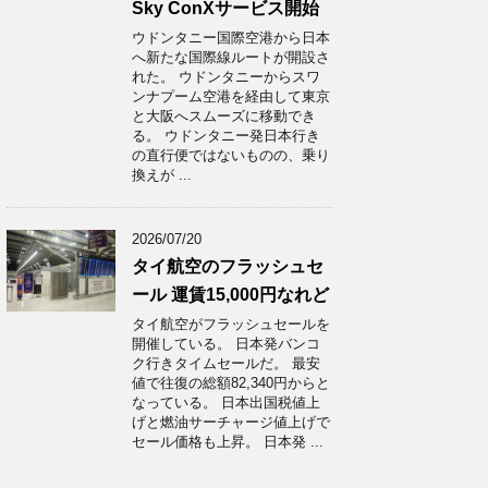
Sky ConXサービス開始
ウドンタニー国際空港から日本
へ新たな国際線ルートが開設さ
れた。 ウドンタニーからスワ
ンナプーム空港を経由して東京
と大阪へスムーズに移動でき
る。 ウドンタニー発日本行き
の直行便ではないものの、乗り
換えが ...
2026/07/20
タイ航空のフラッシュセ
ール 運賃15,000円なれど
タイ航空がフラッシュセールを
開催している。 日本発バンコ
ク行きタイムセールだ。 最安
値で往復の総額82,340円からと
なっている。 日本出国税値上
げと燃油サーチャージ値上げで
セール価格も上昇。 日本発 ...