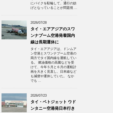
にバイクを駐輪して、通行の妨
げとなっていることが問題視 ...
2026/07/28
タイ・エアアジアのスワ
ンナプーム空港発着国内
線は長期運休に
タイ・エアアジアは、ドンムア
ン空港とスワンナプーム空港の
両方でタイ国内線を運航してい
る。 燃油価格の高騰などを受
けて、今年５月と６月の運航計
画を大きく見直し、日本線など
も減便や運休していた。 なか
でも ...
2026/07/23
タイ・ベトジェット ウド
ンタニー空港発日本行き