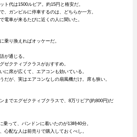
ト代は1500ルピア。約15円と格安だ。
で、ガンビルに停車するのは、どちらか一方。
で電車が来るたびに近くの人に聞いた。
に乗り換えればオッケーだ。
語が通じる。
グゼクティブクラスがおすすめ。
いに席が広くて、エアコンも効いている。
うだが、実はエアコンなしの扇風機だけ。席も狭い。
までエグゼクティブクラスで、8万リピア(約800円)だ
e号に乗って、バンドンに着いたのが13時40分。
、心配な人は前売りで購入しておくべし。