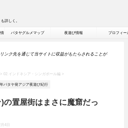
りも詳しく。
ル情
パタヤグルメマップ
夜遊び情報
プロフィー
リンク先を通じて当サイトに収益がもたらされることが
>
02.インドネシア・シンガポール編
>
12年パタヤ発アジア夜遊び紀行
ン)の置屋街はまさに魔窟だっ
2月4日