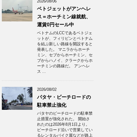
2026/08/06
ベトジェットがアンヘレ
ス＝ホーチミン線就航、
運賃0円セール中
ベトナムのLCCであるベトジェ
ットが、フィリピンとベトナム
を結ぶ新しい路線を開設すると
発表した。 マニラからホーチ
ミン、セブからホーチミン、セ
ブからハノイ、クラークからホ
ーチミンの路線だ。 アンヘレ
ス ...
2026/08/02
パタヤ・ビーチロードの
駐車禁止強化
パタヤのビーチロードの駐車禁
止措置が強化された。 開始さ
れたのは2026年8月1日より。
ビーチロード沿いで営業してい
るレンタルバイク屋などが路上