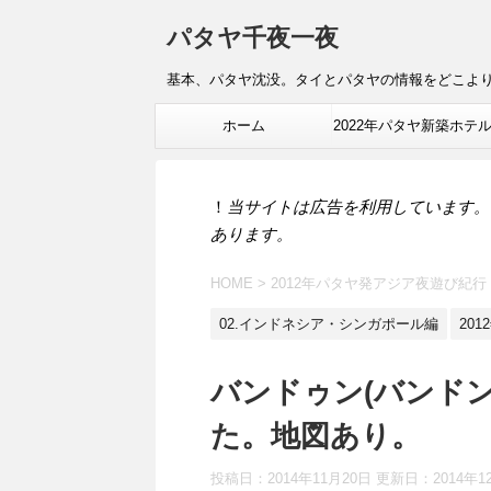
パタヤ千夜一夜
基本、パタヤ沈没。タイとパタヤの情報をどこよ
ホーム
2022年パタヤ新築ホテ
報
！
当サイトは広告を利用しています。
あります。
HOME
>
2012年パタヤ発アジア夜遊び紀行
02.インドネシア・シンガポール編
20
バンドゥン(バンド
た。地図あり。
投稿日：2014年11月20日 更新日：
2014年1