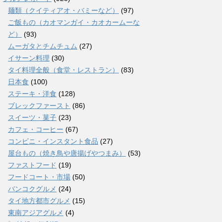
麺類（クイティアオ・バミーなど）
(97)
ご飯もの（カオマンガイ・カオカームーな
ど）
(93)
ムーガタとチムチュム
(27)
イサーン料理
(30)
タイ料理全般（食堂・レストラン）
(83)
日本食
(100)
ステーキ・洋食
(128)
ブレックファースト
(86)
スイーツ・菓子
(23)
カフェ・コーヒー
(67)
コンビニ・インスタント食品
(27)
屋台もの（焼き鳥や唐揚げやつまみ）
(53)
ファストフード
(19)
フードコート・市場
(50)
バンコクグルメ
(24)
タイ地方都市グルメ
(15)
東南アジアグルメ
(4)