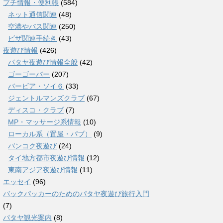
プチ情報・便利帳
(584)
ネット通信関連
(48)
空港やバス関連
(250)
ビザ関連手続き
(43)
夜遊び情報
(426)
パタヤ夜遊び情報全般
(42)
ゴーゴーバー
(207)
バービア・ソイ６
(33)
ジェントルマンズクラブ
(67)
ディスコ・クラブ
(7)
MP・マッサージ系情報
(10)
ローカル系（置屋・パブ）
(9)
バンコク夜遊び
(24)
タイ地方都市夜遊び情報
(12)
東南アジア夜遊び情報
(11)
エッセイ
(96)
バックパッカーのためのパタヤ夜遊び旅行入門
(7)
パタヤ観光案内
(8)