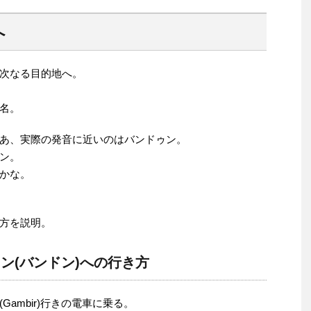
へ
次なる目的地へ。
。
名。
あ、実際の発音に近いのはバンドゥン。
ン。
かな。
方を説明。
ン(バンドン)への行き方
ambir)行きの電車に乗る。