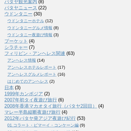
パタヤ観光案内
(8)
パタヤニュース
(22)
ウドンタニー
(30)
ウドンタニーホテル
(12)
ウドンタニーグルメ情報
(8)
ウドンタニー夜遊び情報
(3)
プーケット
(4)
シラチャー
(7)
フィリピン・アンヘレス関連
(63)
アンヘレス情報
(14)
アンへレスホテルレポート
(17)
アンヘレスグルメレポート
(16)
はじめてのアンヘレス
(2)
日本
(3)
1999年カンボジア
(2)
2007年初タイ夜遊び旅行
(6)
2008年香港マカオタイ旅行（パタヤ2回目）
(4)
マレー半島縦断夜遊び旅行
(4)
2012年パタヤ発アジア夜遊び紀行
(53)
01.コラート・ピマーイ・コンケーン編
(9)