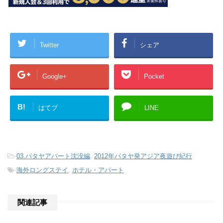
Twitter
シェア
Google+
Pocket
B!
はてブ
LINE
-
03.パタヤアパート沈没編
,
2012年パタヤ発アジア夜遊び紀行
-
海外ロングステイ
,
ホテル・アパート
関連記事