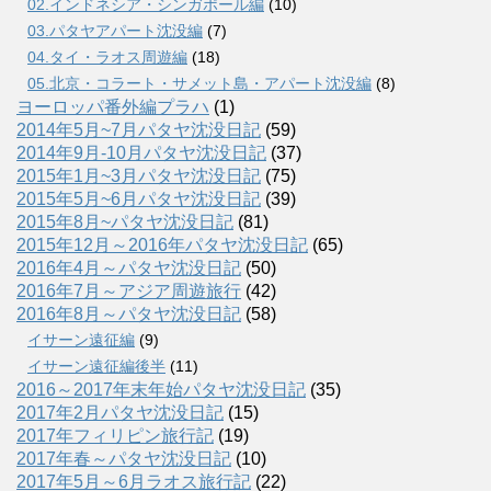
02.インドネシア・シンガポール編
(10)
03.パタヤアパート沈没編
(7)
04.タイ・ラオス周遊編
(18)
05.北京・コラート・サメット島・アパート沈没編
(8)
ヨーロッパ番外編プラハ
(1)
2014年5月~7月パタヤ沈没日記
(59)
2014年9月-10月パタヤ沈没日記
(37)
2015年1月~3月パタヤ沈没日記
(75)
2015年5月~6月パタヤ沈没日記
(39)
2015年8月~パタヤ沈没日記
(81)
2015年12月～2016年パタヤ沈没日記
(65)
2016年4月～パタヤ沈没日記
(50)
2016年7月～アジア周遊旅行
(42)
2016年8月～パタヤ沈没日記
(58)
イサーン遠征編
(9)
イサーン遠征編後半
(11)
2016～2017年末年始パタヤ沈没日記
(35)
2017年2月パタヤ沈没日記
(15)
2017年フィリピン旅行記
(19)
2017年春～パタヤ沈没日記
(10)
2017年5月～6月ラオス旅行記
(22)