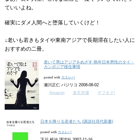
ていいよね。
確実にダメ人間へと堕落していくけど！
↓老いも若きもタイや東南アジアで長期滞在したい人に
おすすめの二冊。
老いて男はアジアをめざす-熟年日本男性のタイ・
カンボジア移住事情
カエレバ
posted with
瀬川正仁 バジリコ 2008-08-02
Amazon
楽天市場
ヤフオク!
日本を降りる若者たち (講談社現代新書)
カエレバ
posted with
下川 裕治 講談社 2007-11-16