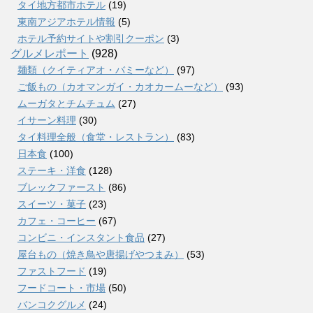
タイ地方都市ホテル
(19)
東南アジアホテル情報
(5)
ホテル予約サイトや割引クーポン
(3)
グルメレポート
(928)
麺類（クイティアオ・バミーなど）
(97)
ご飯もの（カオマンガイ・カオカームーなど）
(93)
ムーガタとチムチュム
(27)
イサーン料理
(30)
タイ料理全般（食堂・レストラン）
(83)
日本食
(100)
ステーキ・洋食
(128)
ブレックファースト
(86)
スイーツ・菓子
(23)
カフェ・コーヒー
(67)
コンビニ・インスタント食品
(27)
屋台もの（焼き鳥や唐揚げやつまみ）
(53)
ファストフード
(19)
フードコート・市場
(50)
バンコクグルメ
(24)