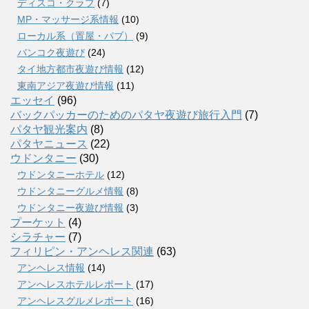
ディスコ・クラブ
(7)
MP・マッサージ系情報
(10)
ローカル系（置屋・パブ）
(9)
バンコク夜遊び
(24)
タイ地方都市夜遊び情報
(12)
東南アジア夜遊び情報
(11)
エッセイ
(96)
バックパッカーのためのパタヤ夜遊び旅行入門
(7)
パタヤ観光案内
(8)
パタヤニュース
(22)
ウドンタニー
(30)
ウドンタニーホテル
(12)
ウドンタニーグルメ情報
(8)
ウドンタニー夜遊び情報
(3)
プーケット
(4)
シラチャー
(7)
フィリピン・アンヘレス関連
(63)
アンヘレス情報
(14)
アンへレスホテルレポート
(17)
アンヘレスグルメレポート
(16)