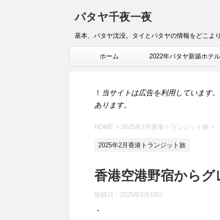
パタヤ千夜一夜
基本、パタヤ沈没。タイとパタヤの情報をどこよ
ホーム
2022年パタヤ新築ホテ
報
！
当サイトは広告を利用しています。
あります。
HOME
>
2025年2月香港トランジット旅
>
2025年2月香港トランジット旅
香港空港野宿からグ
投稿日：
2025年3月10日
・