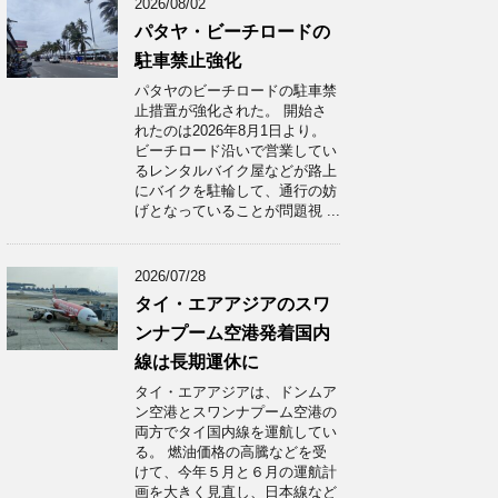
2026/08/02
パタヤ・ビーチロードの
駐車禁止強化
パタヤのビーチロードの駐車禁
止措置が強化された。 開始さ
れたのは2026年8月1日より。
ビーチロード沿いで営業してい
るレンタルバイク屋などが路上
にバイクを駐輪して、通行の妨
げとなっていることが問題視 ...
2026/07/28
タイ・エアアジアのスワ
ンナプーム空港発着国内
線は長期運休に
タイ・エアアジアは、ドンムア
ン空港とスワンナプーム空港の
両方でタイ国内線を運航してい
る。 燃油価格の高騰などを受
けて、今年５月と６月の運航計
画を大きく見直し、日本線など