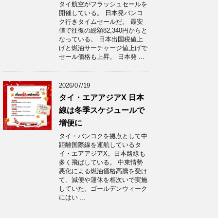
タイ航空がフラッシュセールを
開催している。 日本発バンコ
ク行きタイムセールだ。 最安
値で往復の総額82,340円からと
なっている。 日本出国税値上
げと燃油サーチャージ値上げで
セール価格も上昇。 日本発 ...
2026/07/19
タイ・エアアジアX 日本
線は冬季スケジュールで
増便に
タイ・バンコクを拠点として中
距離国際線を運航しているタ
イ・エアアジアX。日本路線も
多く飛ばしている。 中東情勢
悪化による燃油価格高騰を受け
て、減便や運休を相次いで実施
していた。ゴールデンウィーク
にはい ...