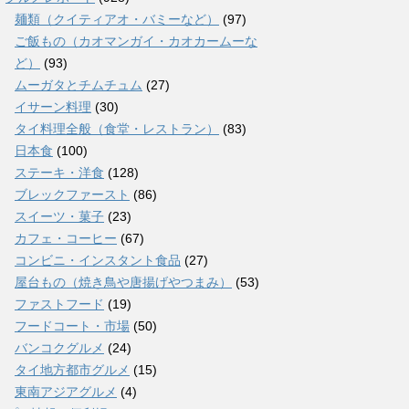
麺類（クイティアオ・バミーなど）
(97)
ご飯もの（カオマンガイ・カオカームーな
ど）
(93)
ムーガタとチムチュム
(27)
イサーン料理
(30)
タイ料理全般（食堂・レストラン）
(83)
日本食
(100)
ステーキ・洋食
(128)
ブレックファースト
(86)
スイーツ・菓子
(23)
カフェ・コーヒー
(67)
コンビニ・インスタント食品
(27)
屋台もの（焼き鳥や唐揚げやつまみ）
(53)
ファストフード
(19)
フードコート・市場
(50)
バンコクグルメ
(24)
タイ地方都市グルメ
(15)
東南アジアグルメ
(4)