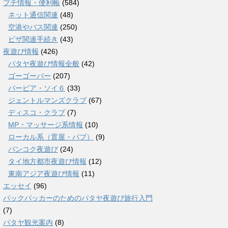
プチ情報・便利帳
(584)
ネット通信関連
(48)
空港やバス関連
(250)
ビザ関連手続き
(43)
夜遊び情報
(426)
パタヤ夜遊び情報全般
(42)
ゴーゴーバー
(207)
バービア・ソイ６
(33)
ジェントルマンズクラブ
(67)
ディスコ・クラブ
(7)
MP・マッサージ系情報
(10)
ローカル系（置屋・パブ）
(9)
バンコク夜遊び
(24)
タイ地方都市夜遊び情報
(12)
東南アジア夜遊び情報
(11)
エッセイ
(96)
バックパッカーのためのパタヤ夜遊び旅行入門
(7)
パタヤ観光案内
(8)