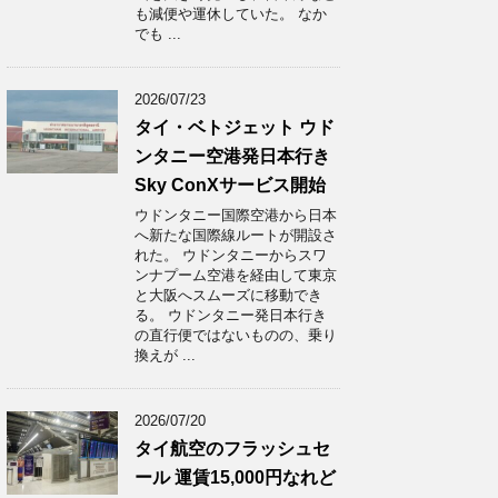
も減便や運休していた。 なか
でも ...
2026/07/23
タイ・ベトジェット ウド
ンタニー空港発日本行き
Sky ConXサービス開始
ウドンタニー国際空港から日本
へ新たな国際線ルートが開設さ
れた。 ウドンタニーからスワ
ンナプーム空港を経由して東京
と大阪へスムーズに移動でき
る。 ウドンタニー発日本行き
の直行便ではないものの、乗り
換えが ...
2026/07/20
タイ航空のフラッシュセ
ール 運賃15,000円なれど