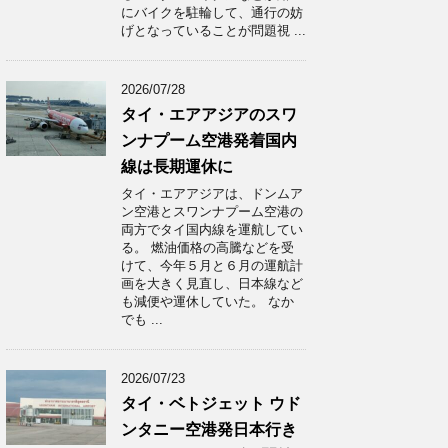
にバイクを駐輪して、通行の妨
げとなっていることが問題視 ...
2026/07/28
タイ・エアアジアのスワ
ンナプーム空港発着国内
線は長期運休に
タイ・エアアジアは、ドンムア
ン空港とスワンナプーム空港の
両方でタイ国内線を運航してい
る。 燃油価格の高騰などを受
けて、今年５月と６月の運航計
画を大きく見直し、日本線など
も減便や運休していた。 なか
でも ...
2026/07/23
タイ・ベトジェット ウド
ンタニー空港発日本行き