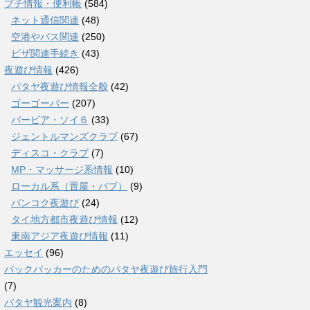
プチ情報・便利帳
(584)
ネット通信関連
(48)
空港やバス関連
(250)
ビザ関連手続き
(43)
夜遊び情報
(426)
パタヤ夜遊び情報全般
(42)
ゴーゴーバー
(207)
バービア・ソイ６
(33)
ジェントルマンズクラブ
(67)
ディスコ・クラブ
(7)
MP・マッサージ系情報
(10)
ローカル系（置屋・パブ）
(9)
バンコク夜遊び
(24)
タイ地方都市夜遊び情報
(12)
東南アジア夜遊び情報
(11)
エッセイ
(96)
バックパッカーのためのパタヤ夜遊び旅行入門
(7)
パタヤ観光案内
(8)