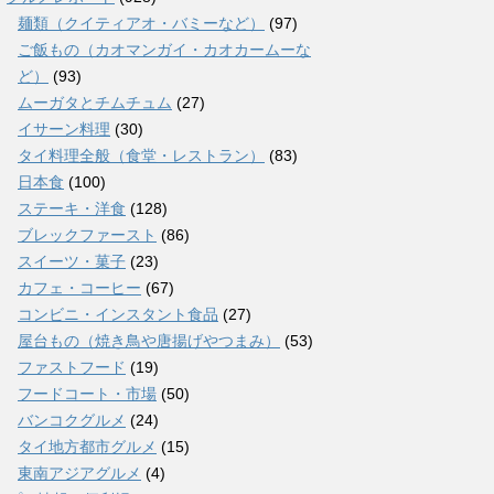
麺類（クイティアオ・バミーなど）
(97)
ご飯もの（カオマンガイ・カオカームーな
ど）
(93)
ムーガタとチムチュム
(27)
イサーン料理
(30)
タイ料理全般（食堂・レストラン）
(83)
日本食
(100)
ステーキ・洋食
(128)
ブレックファースト
(86)
スイーツ・菓子
(23)
カフェ・コーヒー
(67)
コンビニ・インスタント食品
(27)
屋台もの（焼き鳥や唐揚げやつまみ）
(53)
ファストフード
(19)
フードコート・市場
(50)
バンコクグルメ
(24)
タイ地方都市グルメ
(15)
東南アジアグルメ
(4)