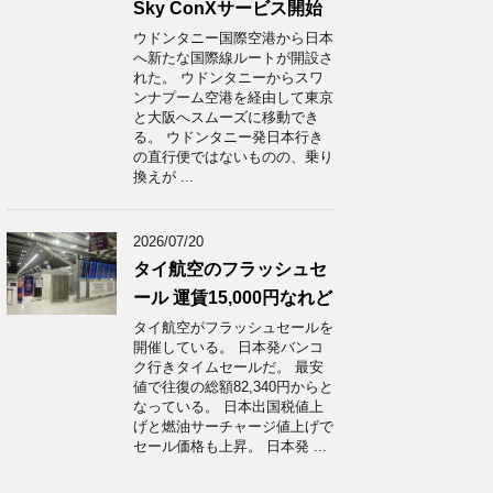
Sky ConXサービス開始
ウドンタニー国際空港から日本
へ新たな国際線ルートが開設さ
れた。 ウドンタニーからスワ
ンナプーム空港を経由して東京
と大阪へスムーズに移動でき
る。 ウドンタニー発日本行き
の直行便ではないものの、乗り
換えが ...
2026/07/20
タイ航空のフラッシュセ
ール 運賃15,000円なれど
タイ航空がフラッシュセールを
開催している。 日本発バンコ
ク行きタイムセールだ。 最安
値で往復の総額82,340円からと
なっている。 日本出国税値上
げと燃油サーチャージ値上げで
セール価格も上昇。 日本発 ...