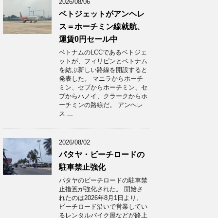
2026/08/06
ベトジェットがアンヘレ
ス＝ホーチミン線就航、
運賃0円セール中
ベトナムのLCCであるベトジェ
ットが、フィリピンとベトナム
を結ぶ新しい路線を開設すると
発表した。 マニラからホーチ
ミン、セブからホーチミン、セ
ブからハノイ、クラークからホ
ーチミンの路線だ。 アンヘレ
ス ...
2026/08/02
パタヤ・ビーチロードの
駐車禁止強化
パタヤのビーチロードの駐車禁
止措置が強化された。 開始さ
れたのは2026年8月1日より。
ビーチロード沿いで営業してい
るレンタルバイク屋などが路上