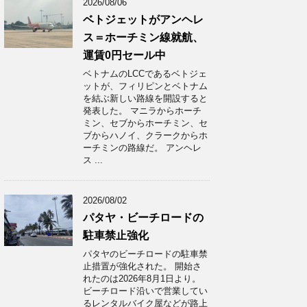
2026/08/06
ベトジェットがアンヘレ
ス＝ホーチミン線就航、
運賃0円セール中
ベトナムのLCCであるベトジェ
ットが、フィリピンとベトナム
を結ぶ新しい路線を開設すると
発表した。 マニラからホーチ
ミン、セブからホーチミン、セ
ブからハノイ、クラークからホ
ーチミンの路線だ。 アンヘレ
ス ...
2026/08/02
パタヤ・ビーチロードの
駐車禁止強化
パタヤのビーチロードの駐車禁
止措置が強化された。 開始さ
れたのは2026年8月1日より。
ビーチロード沿いで営業してい
るレンタルバイク屋などが路上