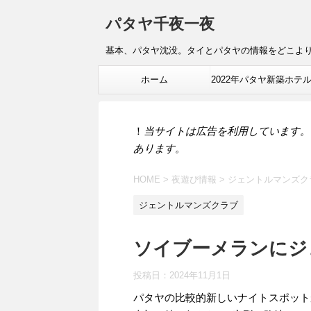
パタヤ千夜一夜
基本、パタヤ沈没。タイとパタヤの情報をどこよ
ホーム
2022年パタヤ新築ホテ
報
！
当サイトは広告を利用しています。
あります。
HOME
>
夜遊び情報
>
ジェントルマンズク
ジェントルマンズクラブ
ソイブーメランにジ
投稿日：
2024年11月1日
パタヤの比較的新しいナイトスポット