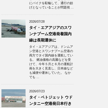
にバイクを駐輪して、通行の妨
げとなっていることが問題視 ...
2026/07/28
タイ・エアアジアのスワ
ンナプーム空港発着国内
線は長期運休に
タイ・エアアジアは、ドンムア
ン空港とスワンナプーム空港の
両方でタイ国内線を運航してい
る。 燃油価格の高騰などを受
けて、今年５月と６月の運航計
画を大きく見直し、日本線など
も減便や運休していた。 なか
でも ...
2026/07/23
タイ・ベトジェット ウド
ンタニー空港発日本行き