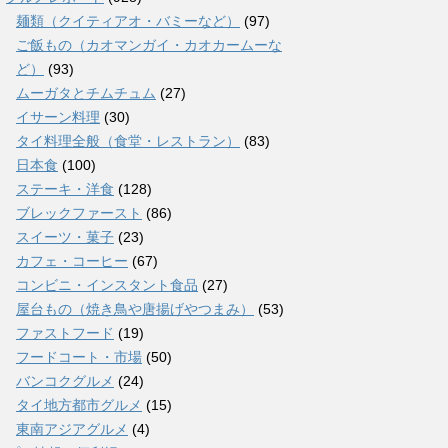
麺類（クイティアオ・バミーなど）
(97)
ご飯もの（カオマンガイ・カオカームーな
ど）
(93)
ムーガタとチムチュム
(27)
イサーン料理
(30)
タイ料理全般（食堂・レストラン）
(83)
日本食
(100)
ステーキ・洋食
(128)
ブレックファースト
(86)
スイーツ・菓子
(23)
カフェ・コーヒー
(67)
コンビニ・インスタント食品
(27)
屋台もの（焼き鳥や唐揚げやつまみ）
(53)
ファストフード
(19)
フードコート・市場
(50)
バンコクグルメ
(24)
タイ地方都市グルメ
(15)
東南アジアグルメ
(4)