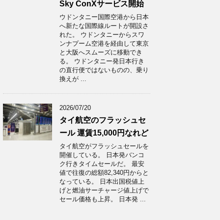
Sky ConXサービス開始
ウドンタニー国際空港から日本
へ新たな国際線ルートが開設さ
れた。 ウドンタニーからスワ
ンナプーム空港を経由して東京
と大阪へスムーズに移動でき
る。 ウドンタニー発日本行き
の直行便ではないものの、乗り
換えが ...
2026/07/20
タイ航空のフラッシュセ
ール 運賃15,000円なれど
タイ航空がフラッシュセールを
開催している。 日本発バンコ
ク行きタイムセールだ。 最安
値で往復の総額82,340円からと
なっている。 日本出国税値上
げと燃油サーチャージ値上げで
セール価格も上昇。 日本発 ...