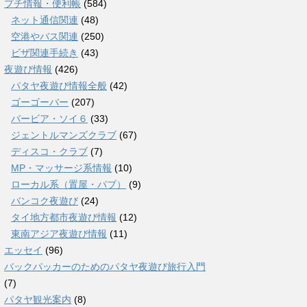
プチ情報・便利帳
(584)
ネット通信関連
(48)
空港やバス関連
(250)
ビザ関連手続き
(43)
夜遊び情報
(426)
パタヤ夜遊び情報全般
(42)
ゴーゴーバー
(207)
バービア・ソイ６
(33)
ジェントルマンズクラブ
(67)
ディスコ・クラブ
(7)
MP・マッサージ系情報
(10)
ローカル系（置屋・パブ）
(9)
バンコク夜遊び
(24)
タイ地方都市夜遊び情報
(12)
東南アジア夜遊び情報
(11)
エッセイ
(96)
バックパッカーのためのパタヤ夜遊び旅行入門
(7)
パタヤ観光案内
(8)