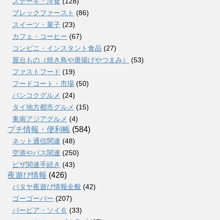
ステーキ・洋食
(128)
ブレックファースト
(86)
スイーツ・菓子
(23)
カフェ・コーヒー
(67)
コンビニ・インスタント食品
(27)
屋台もの（焼き鳥や唐揚げやつまみ）
(53)
ファストフード
(19)
フードコート・市場
(50)
バンコクグルメ
(24)
タイ地方都市グルメ
(15)
東南アジアグルメ
(4)
プチ情報・便利帳
(584)
ネット通信関連
(48)
空港やバス関連
(250)
ビザ関連手続き
(43)
夜遊び情報
(426)
パタヤ夜遊び情報全般
(42)
ゴーゴーバー
(207)
バービア・ソイ６
(33)