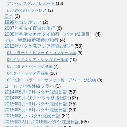
アンヘレスグルメレポート
(16)
はじめてのアンヘレス
(2)
日本
(3)
1999年カンボジア
(2)
2007年初タイ夜遊び旅行
(6)
2008年香港マカオタイ旅行（パタヤ2回目）
(4)
マレー半島縦断夜遊び旅行
(4)
2012年パタヤ発アジア夜遊び紀行
(53)
01.コラート・ピマーイ・コンケーン編
(9)
02.インドネシア・シンガポール編
(10)
03.パタヤアパート沈没編
(7)
04.タイ・ラオス周遊編
(18)
05.北京・コラート・サメット島・アパート沈没編
(8)
ヨーロッパ番外編プラハ
(1)
2014年5月~7月パタヤ沈没日記
(59)
2014年9月-10月パタヤ沈没日記
(37)
2015年1月~3月パタヤ沈没日記
(75)
2015年5月~6月パタヤ沈没日記
(39)
2015年8月~パタヤ沈没日記
(81)
2015年12月～2016年パタヤ沈没日記
(65)