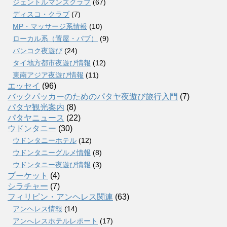
ジェントルマンズクラブ
(67)
ディスコ・クラブ
(7)
MP・マッサージ系情報
(10)
ローカル系（置屋・パブ）
(9)
バンコク夜遊び
(24)
タイ地方都市夜遊び情報
(12)
東南アジア夜遊び情報
(11)
エッセイ
(96)
バックパッカーのためのパタヤ夜遊び旅行入門
(7)
パタヤ観光案内
(8)
パタヤニュース
(22)
ウドンタニー
(30)
ウドンタニーホテル
(12)
ウドンタニーグルメ情報
(8)
ウドンタニー夜遊び情報
(3)
プーケット
(4)
シラチャー
(7)
フィリピン・アンヘレス関連
(63)
アンヘレス情報
(14)
アンへレスホテルレポート
(17)