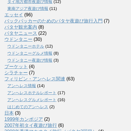
タイ地方都市夜遊び情報
(12)
東南アジア夜遊び情報
(11)
エッセイ
(96)
バックパッカーのためのパタヤ夜遊び旅行入門
(7)
パタヤ観光案内
(8)
パタヤニュース
(22)
ウドンタニー
(30)
ウドンタニーホテル
(12)
ウドンタニーグルメ情報
(8)
ウドンタニー夜遊び情報
(3)
プーケット
(4)
シラチャー
(7)
フィリピン・アンヘレス関連
(63)
アンヘレス情報
(14)
アンへレスホテルレポート
(17)
アンヘレスグルメレポート
(16)
はじめてのアンヘレス
(2)
日本
(3)
1999年カンボジア
(2)
2007年初タイ夜遊び旅行
(6)