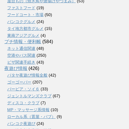
屋台もの（焼き鳥や唐揚げやつまみ）
(53)
ファストフード
(19)
フードコート・市場
(50)
バンコクグルメ
(24)
タイ地方都市グルメ
(15)
東南アジアグルメ
(4)
プチ情報・便利帳
(584)
ネット通信関連
(48)
空港やバス関連
(250)
ビザ関連手続き
(43)
夜遊び情報
(426)
パタヤ夜遊び情報全般
(42)
ゴーゴーバー
(207)
バービア・ソイ６
(33)
ジェントルマンズクラブ
(67)
ディスコ・クラブ
(7)
MP・マッサージ系情報
(10)
ローカル系（置屋・パブ）
(9)
バンコク夜遊び
(24)