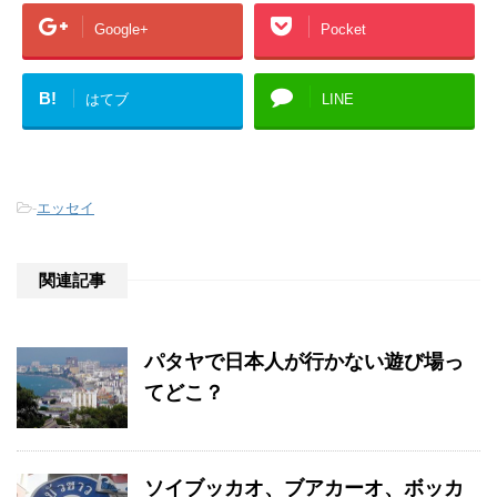
Google+
Pocket
B!
はてブ
LINE
-
エッセイ
関連記事
パタヤで日本人が行かない遊び場っ
てどこ？
ソイブッカオ、ブアカーオ、ボッカ