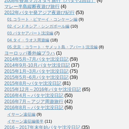
2008年香港マカオタイ旅行（パタヤ2回目）
(4)
マレー半島縦断夜遊び旅行
(4)
2012年パタヤ発アジア夜遊び紀行
(53)
01.コラート・ピマーイ・コンケーン編
(9)
02.インドネシア・シンガポール編
(10)
03.パタヤアパート沈没編
(7)
04.タイ・ラオス周遊編
(18)
05.北京・コラート・サメット島・アパート沈没編
(8)
ヨーロッパ番外編プラハ
(1)
2014年5月~7月パタヤ沈没日記
(59)
2014年9月-10月パタヤ沈没日記
(37)
2015年1月~3月パタヤ沈没日記
(75)
2015年5月~6月パタヤ沈没日記
(39)
2015年8月~パタヤ沈没日記
(81)
2015年12月～2016年パタヤ沈没日記
(65)
2016年4月～パタヤ沈没日記
(50)
2016年7月～アジア周遊旅行
(42)
2016年8月～パタヤ沈没日記
(58)
イサーン遠征編
(9)
イサーン遠征編後半
(11)
2016～2017年末年始パタヤ沈没日記
(35)