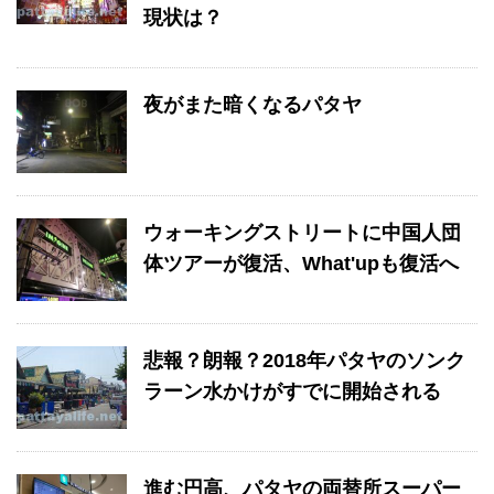
現状は？
夜がまた暗くなるパタヤ
ウォーキングストリートに中国人団
体ツアーが復活、What'upも復活へ
悲報？朗報？2018年パタヤのソンク
ラーン水かけがすでに開始される
進む円高、パタヤの両替所スーパー