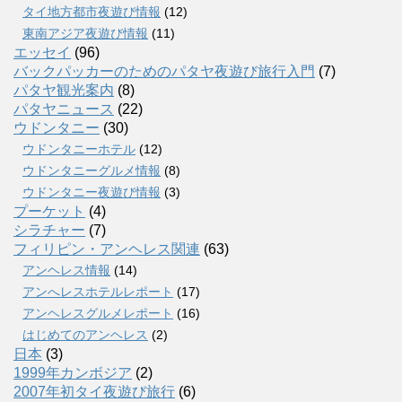
タイ地方都市夜遊び情報
(12)
東南アジア夜遊び情報
(11)
エッセイ
(96)
バックパッカーのためのパタヤ夜遊び旅行入門
(7)
パタヤ観光案内
(8)
パタヤニュース
(22)
ウドンタニー
(30)
ウドンタニーホテル
(12)
ウドンタニーグルメ情報
(8)
ウドンタニー夜遊び情報
(3)
プーケット
(4)
シラチャー
(7)
フィリピン・アンヘレス関連
(63)
アンヘレス情報
(14)
アンへレスホテルレポート
(17)
アンヘレスグルメレポート
(16)
はじめてのアンヘレス
(2)
日本
(3)
1999年カンボジア
(2)
2007年初タイ夜遊び旅行
(6)