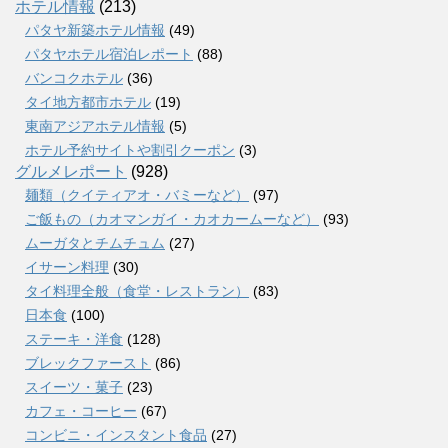
ホテル情報
(213)
パタヤ新築ホテル情報
(49)
パタヤホテル宿泊レポート
(88)
バンコクホテル
(36)
タイ地方都市ホテル
(19)
東南アジアホテル情報
(5)
ホテル予約サイトや割引クーポン
(3)
グルメレポート
(928)
麺類（クイティアオ・バミーなど）
(97)
ご飯もの（カオマンガイ・カオカームーなど）
(93)
ムーガタとチムチュム
(27)
イサーン料理
(30)
タイ料理全般（食堂・レストラン）
(83)
日本食
(100)
ステーキ・洋食
(128)
ブレックファースト
(86)
スイーツ・菓子
(23)
カフェ・コーヒー
(67)
コンビニ・インスタント食品
(27)