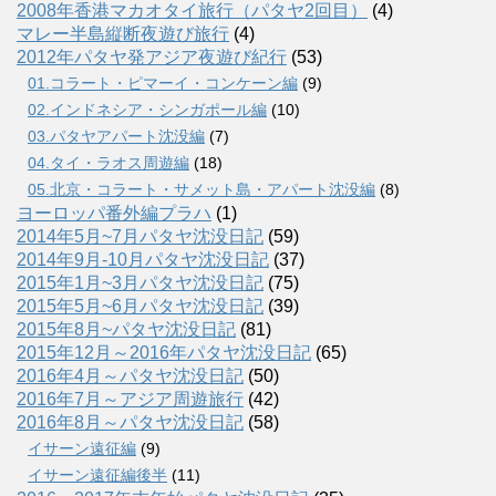
2008年香港マカオタイ旅行（パタヤ2回目）
(4)
マレー半島縦断夜遊び旅行
(4)
2012年パタヤ発アジア夜遊び紀行
(53)
01.コラート・ピマーイ・コンケーン編
(9)
02.インドネシア・シンガポール編
(10)
03.パタヤアパート沈没編
(7)
04.タイ・ラオス周遊編
(18)
05.北京・コラート・サメット島・アパート沈没編
(8)
ヨーロッパ番外編プラハ
(1)
2014年5月~7月パタヤ沈没日記
(59)
2014年9月-10月パタヤ沈没日記
(37)
2015年1月~3月パタヤ沈没日記
(75)
2015年5月~6月パタヤ沈没日記
(39)
2015年8月~パタヤ沈没日記
(81)
2015年12月～2016年パタヤ沈没日記
(65)
2016年4月～パタヤ沈没日記
(50)
2016年7月～アジア周遊旅行
(42)
2016年8月～パタヤ沈没日記
(58)
イサーン遠征編
(9)
イサーン遠征編後半
(11)