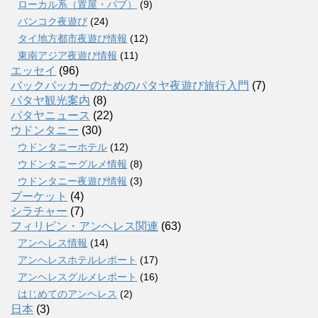
ローカル系（置屋・パブ）
(9)
バンコク夜遊び
(24)
タイ地方都市夜遊び情報
(12)
東南アジア夜遊び情報
(11)
エッセイ
(96)
バックパッカーのためのパタヤ夜遊び旅行入門
(7)
パタヤ観光案内
(8)
パタヤニュース
(22)
ウドンタニー
(30)
ウドンタニーホテル
(12)
ウドンタニーグルメ情報
(8)
ウドンタニー夜遊び情報
(3)
プーケット
(4)
シラチャー
(7)
フィリピン・アンヘレス関連
(63)
アンヘレス情報
(14)
アンへレスホテルレポート
(17)
アンヘレスグルメレポート
(16)
はじめてのアンヘレス
(2)
日本
(3)