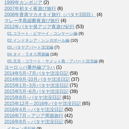
1999年カンボジア
(2)
2007年初タイ夜遊び旅行
(6)
2008年香港マカオタイ旅行（パタヤ2回目）
(4)
マレー半島縦断夜遊び旅行
(4)
2012年パタヤ発アジア夜遊び紀行
(53)
01.コラート・ピマーイ・コンケーン編
(9)
02.インドネシア・シンガポール編
(10)
03.パタヤアパート沈没編
(7)
04.タイ・ラオス周遊編
(18)
05.北京・コラート・サメット島・アパート沈没編
(8)
ヨーロッパ番外編プラハ
(1)
2014年5月~7月パタヤ沈没日記
(59)
2014年9月-10月パタヤ沈没日記
(37)
2015年1月~3月パタヤ沈没日記
(75)
2015年5月~6月パタヤ沈没日記
(39)
2015年8月~パタヤ沈没日記
(81)
2015年12月～2016年パタヤ沈没日記
(65)
2016年4月～パタヤ沈没日記
(50)
2016年7月～アジア周遊旅行
(42)
2016年8月～パタヤ沈没日記
(58)
イサーン遠征編
(9)