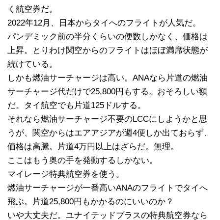
く航空券だ。
2022年12月、日本からタイへのフライトが人気だ。
パンデミック前の半分くらいの便数しかなく、価格は
上昇。とりわけ関空からのフライトはほぼ満席状態が
続けている。
しかも燃油サーチャージは高い。ANAなら片道の燃油
サーチャージ代だけで25,800円もする。おそろしい額
だ。タイ航空でも片道125ドルする。
それなら燃油サーチャージ不要のLCCにしようかと思
うが、関空からはエアアジアが週4便しか出ておらず、
価格は高騰。片道4万円以上はざらだ。無理。
ここはもう奥の手を発動するしかない。
マイレージ特典航空券を使う。
燃油サーチャージが一番高いANAのフライトでタイへ
飛ぶ。片道25,800円もかかるのにいいのか？
いや大丈夫だ。ユナイテッドプラスの特典航空券なら