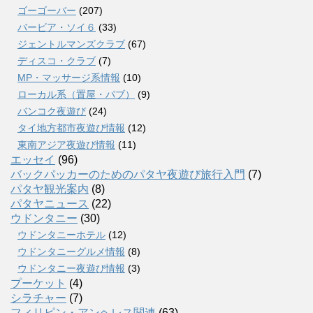
ゴーゴーバー
(207)
バービア・ソイ６
(33)
ジェントルマンズクラブ
(67)
ディスコ・クラブ
(7)
MP・マッサージ系情報
(10)
ローカル系（置屋・パブ）
(9)
バンコク夜遊び
(24)
タイ地方都市夜遊び情報
(12)
東南アジア夜遊び情報
(11)
エッセイ
(96)
バックパッカーのためのパタヤ夜遊び旅行入門
(7)
パタヤ観光案内
(8)
パタヤニュース
(22)
ウドンタニー
(30)
ウドンタニーホテル
(12)
ウドンタニーグルメ情報
(8)
ウドンタニー夜遊び情報
(3)
プーケット
(4)
シラチャー
(7)
フィリピン・アンヘレス関連
(63)