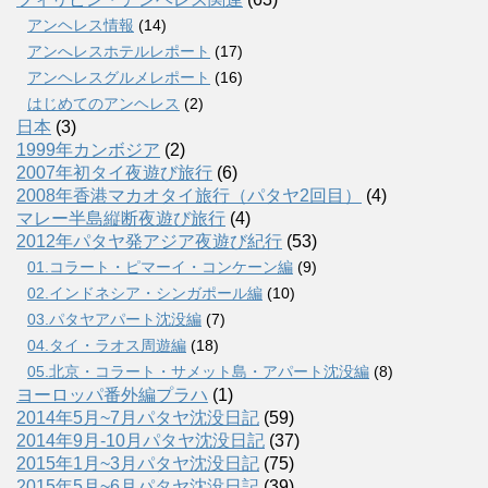
アンヘレス情報
(14)
アンへレスホテルレポート
(17)
アンヘレスグルメレポート
(16)
はじめてのアンヘレス
(2)
日本
(3)
1999年カンボジア
(2)
2007年初タイ夜遊び旅行
(6)
2008年香港マカオタイ旅行（パタヤ2回目）
(4)
マレー半島縦断夜遊び旅行
(4)
2012年パタヤ発アジア夜遊び紀行
(53)
01.コラート・ピマーイ・コンケーン編
(9)
02.インドネシア・シンガポール編
(10)
03.パタヤアパート沈没編
(7)
04.タイ・ラオス周遊編
(18)
05.北京・コラート・サメット島・アパート沈没編
(8)
ヨーロッパ番外編プラハ
(1)
2014年5月~7月パタヤ沈没日記
(59)
2014年9月-10月パタヤ沈没日記
(37)
2015年1月~3月パタヤ沈没日記
(75)
2015年5月~6月パタヤ沈没日記
(39)