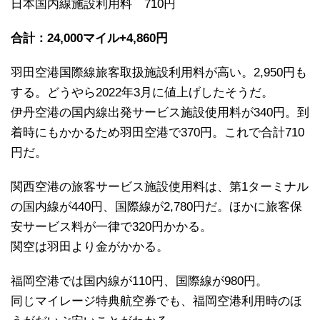
日本国内線施設利用料 710円
合計：24,000マイル+4,860円
羽田空港国際線旅客取扱施設利用料が高い。2,950円も
する。どうやら2022年3月に値上げしたそうだ。
伊丹空港の国内線出発サービス施設使用料が340円。到
着時にもかかるため羽田空港で370円。これで合計710
円だ。
関西空港の旅客サービス施設使用料は、第1ターミナル
の国内線が440円、国際線が2,780円だ。ほかに旅客保
安サービス料が一律で320円かかる。
関空は羽田より金がかかる。
福岡空港では国内線が110円、国際線が980円。
同じマイレージ特典航空券でも、福岡空港利用時のほ