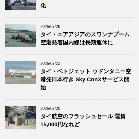
化
2026/07/28
タイ・エアアジアのスワンナプーム
空港発着国内線は長期運休に
2026/07/23
タイ・ベトジェット ウドンタニー空
港発日本行き Sky ConXサービス開
始
2026/07/20
タイ航空のフラッシュセール 運賃
15,000円なれど