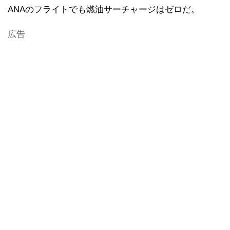
ANAのフライトでも燃油サーチャージはゼロだ。
広告