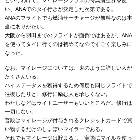
というわけで、マイレージプラスの特典航空券を使
い、ANAでのタイ行きが決定した次第である。
ANAのフライトでも燃油サーチャージが無料なのは本
当にありがたい。
大阪から羽田までのフライトが面倒ではあるが、ANA
を使ってタイに行くのは初めてなのですごく楽しみに
なった。
なお、マイレージについては、鬼のように詳しい人が
たくさんいる。
ハイステータスを獲得するため何度も同じフライトで
往復したりと、修行に励む人も珍しくない。
わたしなどはライトユーザーもいいところだ。修行は
一切しない。
普段はマイレージが付与されるクレジットカードで買
い物するだけのしょぼいマイラーである。
それでもマイレージは貯まるし、実際にマイルを使っ