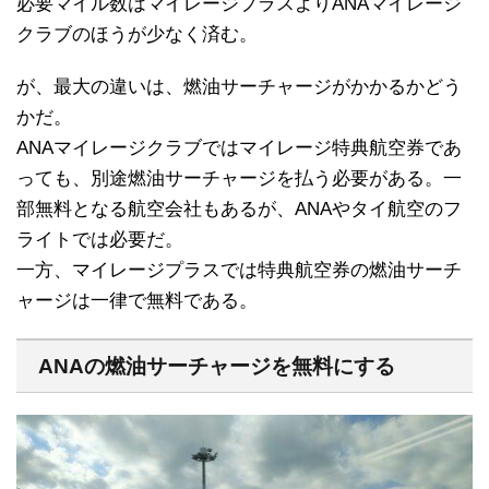
必要マイル数はマイレージプラスよりANAマイレージ
クラブのほうが少なく済む。
が、最大の違いは、燃油サーチャージがかかるかどう
かだ。
ANAマイレージクラブではマイレージ特典航空券であ
っても、別途燃油サーチャージを払う必要がある。一
部無料となる航空会社もあるが、ANAやタイ航空のフ
ライトでは必要だ。
一方、マイレージプラスでは特典航空券の燃油サーチ
ャージは一律で無料である。
ANAの燃油サーチャージを無料にする