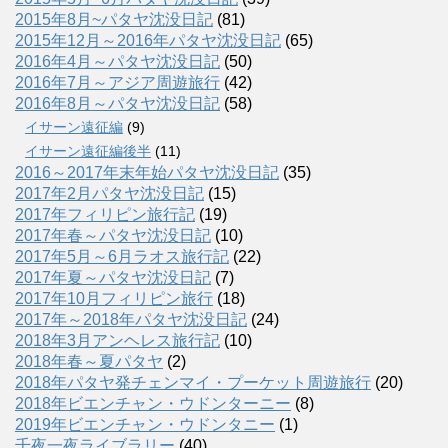
2015年8月~パタヤ沈没日記
(81)
2015年12月～2016年パタヤ沈没日記
(65)
2016年4月～パタヤ沈没日記
(50)
2016年7月～アジア周遊旅行
(42)
2016年8月～パタヤ沈没日記
(58)
イサーン遠征編
(9)
イサーン遠征編後半
(11)
2016～2017年末年始パタヤ沈没日記
(35)
2017年2月パタヤ沈没日記
(15)
2017年フィリピン旅行記
(19)
2017年春～パタヤ沈没日記
(10)
2017年5月～6月ラオス旅行記
(22)
2017年夏～パタヤ沈没日記
(7)
2017年10月フィリピン旅行
(18)
2017年～2018年パタヤ沈没日記
(24)
2018年3月アンヘレス旅行記
(10)
2018年春～夏パタヤ
(2)
2018年パタヤ発チェンマイ・プーケット周遊旅行
(20)
2018年ビエンチャン・ウドンターニー
(8)
2019年ビエンチャン・ウドンタニー
(1)
千夜一夜ライブラリー
(40)