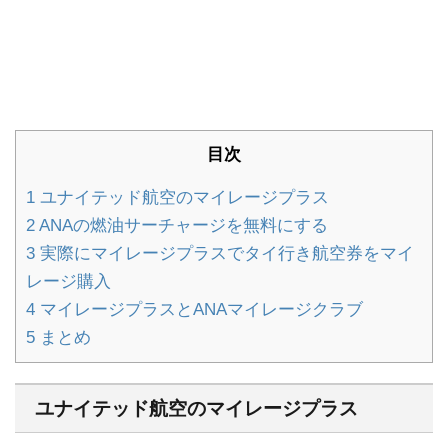
目次
1
ユナイテッド航空のマイレージプラス
2
ANAの燃油サーチャージを無料にする
3
実際にマイレージプラスでタイ行き航空券をマイ
レージ購入
4
マイレージプラスとANAマイレージクラブ
5
まとめ
ユナイテッド航空のマイレージプラス