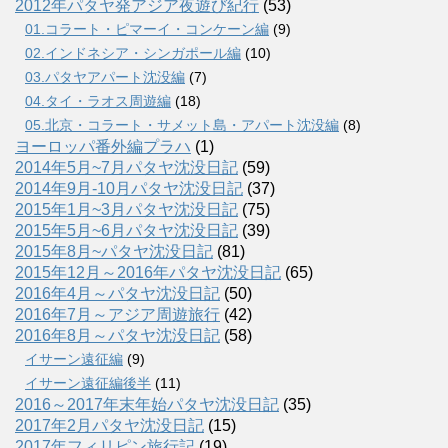
2012年パタヤ発アジア夜遊び紀行
(53)
01.コラート・ピマーイ・コンケーン編
(9)
02.インドネシア・シンガポール編
(10)
03.パタヤアパート沈没編
(7)
04.タイ・ラオス周遊編
(18)
05.北京・コラート・サメット島・アパート沈没編
(8)
ヨーロッパ番外編プラハ
(1)
2014年5月~7月パタヤ沈没日記
(59)
2014年9月-10月パタヤ沈没日記
(37)
2015年1月~3月パタヤ沈没日記
(75)
2015年5月~6月パタヤ沈没日記
(39)
2015年8月~パタヤ沈没日記
(81)
2015年12月～2016年パタヤ沈没日記
(65)
2016年4月～パタヤ沈没日記
(50)
2016年7月～アジア周遊旅行
(42)
2016年8月～パタヤ沈没日記
(58)
イサーン遠征編
(9)
イサーン遠征編後半
(11)
2016～2017年末年始パタヤ沈没日記
(35)
2017年2月パタヤ沈没日記
(15)
2017年フィリピン旅行記
(19)