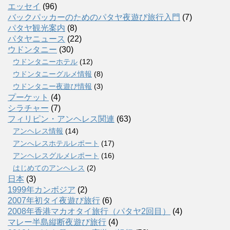
エッセイ
(96)
バックパッカーのためのパタヤ夜遊び旅行入門
(7)
パタヤ観光案内
(8)
パタヤニュース
(22)
ウドンタニー
(30)
ウドンタニーホテル
(12)
ウドンタニーグルメ情報
(8)
ウドンタニー夜遊び情報
(3)
プーケット
(4)
シラチャー
(7)
フィリピン・アンヘレス関連
(63)
アンヘレス情報
(14)
アンへレスホテルレポート
(17)
アンヘレスグルメレポート
(16)
はじめてのアンヘレス
(2)
日本
(3)
1999年カンボジア
(2)
2007年初タイ夜遊び旅行
(6)
2008年香港マカオタイ旅行（パタヤ2回目）
(4)
マレー半島縦断夜遊び旅行
(4)