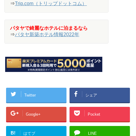
⇒
Trip.com（トリップドットコム）
パタヤで綺麗なホテルに泊まるなら
⇒
パタヤ新築ホテル情報2022年
Twitter
シェア
Google+
Pocket
B!
はてブ
LINE