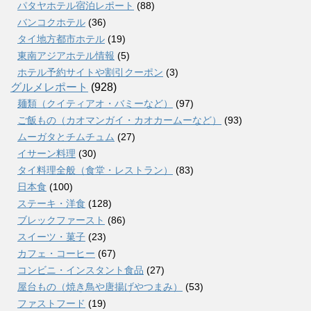
パタヤホテル宿泊レポート
(88)
バンコクホテル
(36)
タイ地方都市ホテル
(19)
東南アジアホテル情報
(5)
ホテル予約サイトや割引クーポン
(3)
グルメレポート
(928)
麺類（クイティアオ・バミーなど）
(97)
ご飯もの（カオマンガイ・カオカームーなど）
(93)
ムーガタとチムチュム
(27)
イサーン料理
(30)
タイ料理全般（食堂・レストラン）
(83)
日本食
(100)
ステーキ・洋食
(128)
ブレックファースト
(86)
スイーツ・菓子
(23)
カフェ・コーヒー
(67)
コンビニ・インスタント食品
(27)
屋台もの（焼き鳥や唐揚げやつまみ）
(53)
ファストフード
(19)