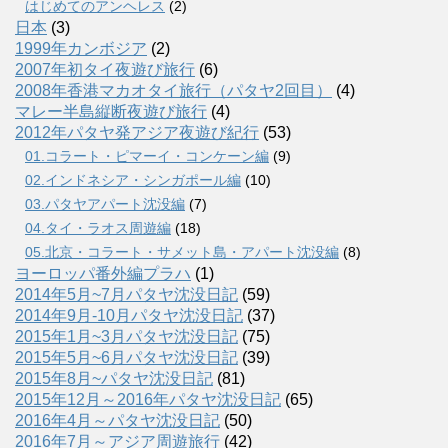
はじめてのアンヘレス
(2)
日本
(3)
1999年カンボジア
(2)
2007年初タイ夜遊び旅行
(6)
2008年香港マカオタイ旅行（パタヤ2回目）
(4)
マレー半島縦断夜遊び旅行
(4)
2012年パタヤ発アジア夜遊び紀行
(53)
01.コラート・ピマーイ・コンケーン編
(9)
02.インドネシア・シンガポール編
(10)
03.パタヤアパート沈没編
(7)
04.タイ・ラオス周遊編
(18)
05.北京・コラート・サメット島・アパート沈没編
(8)
ヨーロッパ番外編プラハ
(1)
2014年5月~7月パタヤ沈没日記
(59)
2014年9月-10月パタヤ沈没日記
(37)
2015年1月~3月パタヤ沈没日記
(75)
2015年5月~6月パタヤ沈没日記
(39)
2015年8月~パタヤ沈没日記
(81)
2015年12月～2016年パタヤ沈没日記
(65)
2016年4月～パタヤ沈没日記
(50)
2016年7月～アジア周遊旅行
(42)