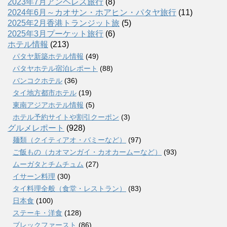
2023年7月アンヘレス旅行
(8)
2024年6月～カオサン・ホアヒン・パタヤ旅行
(11)
2025年2月香港トランジット旅
(5)
2025年3月プーケット旅行
(6)
ホテル情報
(213)
パタヤ新築ホテル情報
(49)
パタヤホテル宿泊レポート
(88)
バンコクホテル
(36)
タイ地方都市ホテル
(19)
東南アジアホテル情報
(5)
ホテル予約サイトや割引クーポン
(3)
グルメレポート
(928)
麺類（クイティアオ・バミーなど）
(97)
ご飯もの（カオマンガイ・カオカームーなど）
(93)
ムーガタとチムチュム
(27)
イサーン料理
(30)
タイ料理全般（食堂・レストラン）
(83)
日本食
(100)
ステーキ・洋食
(128)
ブレックファースト
(86)