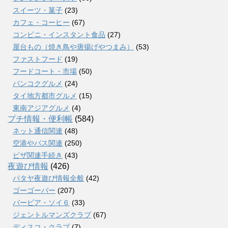
スイーツ・菓子
(23)
カフェ・コーヒー
(67)
コンビニ・インスタント食品
(27)
屋台もの（焼き鳥や唐揚げやつまみ）
(53)
ファストフード
(19)
フードコート・市場
(50)
バンコクグルメ
(24)
タイ地方都市グルメ
(15)
東南アジアグルメ
(4)
プチ情報・便利帳
(584)
ネット通信関連
(48)
空港やバス関連
(250)
ビザ関連手続き
(43)
夜遊び情報
(426)
パタヤ夜遊び情報全般
(42)
ゴーゴーバー
(207)
バービア・ソイ６
(33)
ジェントルマンズクラブ
(67)
ディスコ・クラブ
(7)