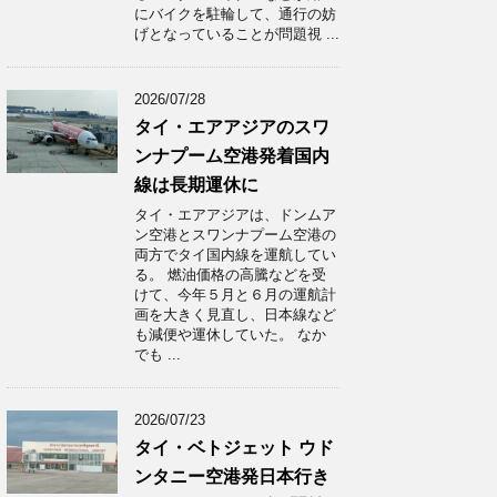
にバイクを駐輪して、通行の妨
げとなっていることが問題視 ...
2026/07/28
タイ・エアアジアのスワ
ンナプーム空港発着国内
線は長期運休に
タイ・エアアジアは、ドンムア
ン空港とスワンナプーム空港の
両方でタイ国内線を運航してい
る。 燃油価格の高騰などを受
けて、今年５月と６月の運航計
画を大きく見直し、日本線など
も減便や運休していた。 なか
でも ...
2026/07/23
タイ・ベトジェット ウド
ンタニー空港発日本行き