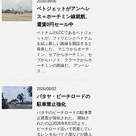
2026/08/06
ベトジェットがアンヘレ
ス＝ホーチミン線就航、
運賃0円セール中
ベトナムのLCCであるベトジェ
ットが、フィリピンとベトナム
を結ぶ新しい路線を開設すると
発表した。 マニラからホーチ
ミン、セブからホーチミン、セ
ブからハノイ、クラークからホ
ーチミンの路線だ。 アンヘレ
ス ...
2026/08/02
パタヤ・ビーチロードの
駐車禁止強化
パタヤのビーチロードの駐車禁
止措置が強化された。 開始さ
れたのは2026年8月1日より。
ビーチロード沿いで営業してい
るレンタルバイク屋などが路上