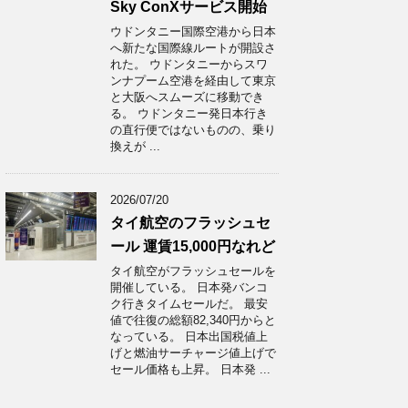
Sky ConXサービス開始
ウドンタニー国際空港から日本
へ新たな国際線ルートが開設さ
れた。 ウドンタニーからスワ
ンナプーム空港を経由して東京
と大阪へスムーズに移動でき
る。 ウドンタニー発日本行き
の直行便ではないものの、乗り
換えが ...
2026/07/20
タイ航空のフラッシュセ
ール 運賃15,000円なれど
タイ航空がフラッシュセールを
開催している。 日本発バンコ
ク行きタイムセールだ。 最安
値で往復の総額82,340円からと
なっている。 日本出国税値上
げと燃油サーチャージ値上げで
セール価格も上昇。 日本発 ...