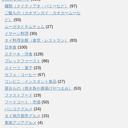
麺類（クイティアオ・バミーなど）
(97)
ご飯もの（カオマンガイ・カオカームーな
ど）
(93)
ムーガタとチムチュム
(27)
イサーン料理
(30)
タイ料理全般（食堂・レストラン）
(83)
日本食
(100)
ステーキ・洋食
(128)
ブレックファースト
(86)
スイーツ・菓子
(23)
カフェ・コーヒー
(67)
コンビニ・インスタント食品
(27)
屋台もの（焼き鳥や唐揚げやつまみ）
(53)
ファストフード
(19)
フードコート・市場
(50)
バンコクグルメ
(24)
タイ地方都市グルメ
(15)
東南アジアグルメ
(4)