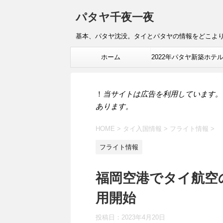
パタヤ千夜一夜
基本、パタヤ沈没。タイとパタヤの情報をどこよ
ホーム
2022年パタヤ新築ホテ
報
！
当サイトは広告を利用しています。
あります。
HOME
>
タイ入国情報
>
フライト情報
>
フライト情報
福岡空港でタイ航空の
用開始
投稿日：
2023年4月20日