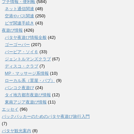
プチ情報・便利帳
(584)
ネット通信関連
(48)
空港やバス関連
(250)
ビザ関連手続き
(43)
夜遊び情報
(426)
パタヤ夜遊び情報全般
(42)
ゴーゴーバー
(207)
バービア・ソイ６
(33)
ジェントルマンズクラブ
(67)
ディスコ・クラブ
(7)
MP・マッサージ系情報
(10)
ローカル系（置屋・パブ）
(9)
バンコク夜遊び
(24)
タイ地方都市夜遊び情報
(12)
東南アジア夜遊び情報
(11)
エッセイ
(96)
バックパッカーのためのパタヤ夜遊び旅行入門
(7)
パタヤ観光案内
(8)