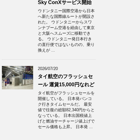
Sky ConXサービス開始
ウドンタニー国際空港から日本
へ新たな国際線ルートが開設さ
れた。 ウドンタニーからスワ
ンナプーム空港を経由して東京
と大阪へスムーズに移動でき
る。 ウドンタニー発日本行き
の直行便ではないものの、乗り
換えが ...
2026/07/20
タイ航空のフラッシュセ
ール 運賃15,000円なれど
タイ航空がフラッシュセールを
開催している。 日本発バンコ
ク行きタイムセールだ。 最安
値で往復の総額82,340円からと
なっている。 日本出国税値上
げと燃油サーチャージ値上げで
セール価格も上昇。 日本発 ...