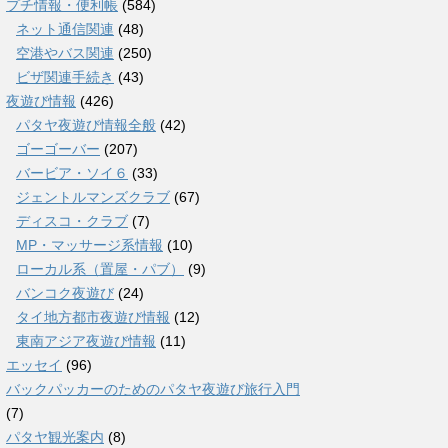
プチ情報・便利帳
(584)
ネット通信関連
(48)
空港やバス関連
(250)
ビザ関連手続き
(43)
夜遊び情報
(426)
パタヤ夜遊び情報全般
(42)
ゴーゴーバー
(207)
バービア・ソイ６
(33)
ジェントルマンズクラブ
(67)
ディスコ・クラブ
(7)
MP・マッサージ系情報
(10)
ローカル系（置屋・パブ）
(9)
バンコク夜遊び
(24)
タイ地方都市夜遊び情報
(12)
東南アジア夜遊び情報
(11)
エッセイ
(96)
バックパッカーのためのパタヤ夜遊び旅行入門
(7)
パタヤ観光案内
(8)