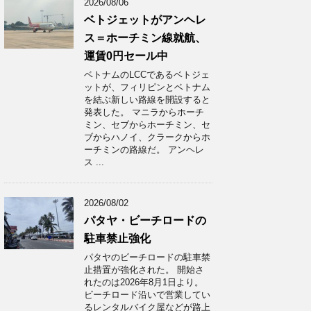
2026/08/06
ベトジェットがアンヘレ
ス＝ホーチミン線就航、
運賃0円セール中
ベトナムのLCCであるベトジェ
ットが、フィリピンとベトナム
を結ぶ新しい路線を開設すると
発表した。 マニラからホーチ
ミン、セブからホーチミン、セ
ブからハノイ、クラークからホ
ーチミンの路線だ。 アンヘレ
ス ...
2026/08/02
パタヤ・ビーチロードの
駐車禁止強化
パタヤのビーチロードの駐車禁
止措置が強化された。 開始さ
れたのは2026年8月1日より。
ビーチロード沿いで営業してい
るレンタルバイク屋などが路上