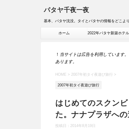
パタヤ千夜一夜
基本、パタヤ沈没。タイとパタヤの情報をどこよ
ホーム
2022年パタヤ新築ホテ
報
！
当サイトは広告を利用しています。
あります。
HOME
>
2007年初タイ夜遊び旅行
>
2007年初タイ夜遊び旅行
はじめてのスクンビ
た。ナナプラザへの
投稿日：
2014年8月19日