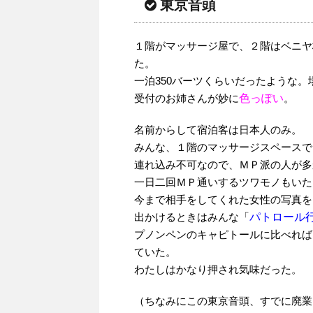
東京音頭
１階がマッサージ屋で、２階はベニヤ
た。
一泊350バーツくらいだったような
受付のお姉さんが妙に
色っぽい
。
名前からして宿泊客は日本人のみ。
みんな、１階のマッサージスペースで
連れ込み不可なので、ＭＰ派の人が多
一日二回ＭＰ通いするツワモノもいた
今まで相手をしてくれた女性の写真を
出かけるときはみんな「
パトロール
プノンペンのキャピトールに比べれば
ていた。
わたしはかなり押され気味だった。
（ちなみにこの東京音頭、すでに廃業