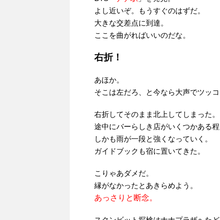
よし近いぞ。もうすぐのはずだ。
大きな交差点に到達。
ここを曲がればいいのだな。
右折！
あほか。
そこは左だろ、と今なら大声でツッコ
右折してそのまま北上してしまった。
途中にバーらしき店がいくつかある程
しかも雨が一段と強くなっていく。
ガイドブックも宿に置いてきた。
こりゃあダメだ。
縁がなかったとあきらめよう。
あっさりと断念。
スクンビット探検はナナプラザへたど