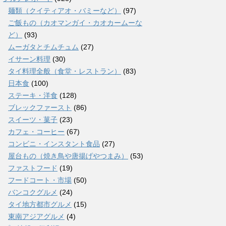
麺類（クイティアオ・バミーなど）
(97)
ご飯もの（カオマンガイ・カオカームーな
ど）
(93)
ムーガタとチムチュム
(27)
イサーン料理
(30)
タイ料理全般（食堂・レストラン）
(83)
日本食
(100)
ステーキ・洋食
(128)
ブレックファースト
(86)
スイーツ・菓子
(23)
カフェ・コーヒー
(67)
コンビニ・インスタント食品
(27)
屋台もの（焼き鳥や唐揚げやつまみ）
(53)
ファストフード
(19)
フードコート・市場
(50)
バンコクグルメ
(24)
タイ地方都市グルメ
(15)
東南アジアグルメ
(4)