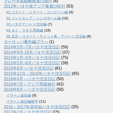
マレー半島縦断夜遊び旅行
(4)
2012年パタヤ発アジア夜遊び紀行
(53)
01.コラート・ピマーイ・コンケーン編
(9)
02.インドネシア・シンガポール編
(10)
03.パタヤアパート沈没編
(7)
04.タイ・ラオス周遊編
(18)
05.北京・コラート・サメット島・アパート沈没編
(8)
ヨーロッパ番外編プラハ
(1)
2014年5月~7月パタヤ沈没日記
(59)
2014年9月-10月パタヤ沈没日記
(37)
2015年1月~3月パタヤ沈没日記
(75)
2015年5月~6月パタヤ沈没日記
(39)
2015年8月~パタヤ沈没日記
(81)
2015年12月～2016年パタヤ沈没日記
(65)
2016年4月～パタヤ沈没日記
(50)
2016年7月～アジア周遊旅行
(42)
2016年8月～パタヤ沈没日記
(58)
イサーン遠征編
(9)
イサーン遠征編後半
(11)
2016～2017年末年始パタヤ沈没日記
(35)
2017年2月パタヤ沈没日記
(15)