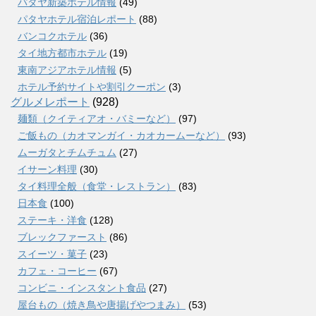
パタヤ新築ホテル情報
(49)
パタヤホテル宿泊レポート
(88)
バンコクホテル
(36)
タイ地方都市ホテル
(19)
東南アジアホテル情報
(5)
ホテル予約サイトや割引クーポン
(3)
グルメレポート
(928)
麺類（クイティアオ・バミーなど）
(97)
ご飯もの（カオマンガイ・カオカームーなど）
(93)
ムーガタとチムチュム
(27)
イサーン料理
(30)
タイ料理全般（食堂・レストラン）
(83)
日本食
(100)
ステーキ・洋食
(128)
ブレックファースト
(86)
スイーツ・菓子
(23)
カフェ・コーヒー
(67)
コンビニ・インスタント食品
(27)
屋台もの（焼き鳥や唐揚げやつまみ）
(53)