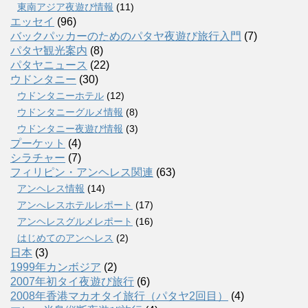
東南アジア夜遊び情報
(11)
エッセイ
(96)
バックパッカーのためのパタヤ夜遊び旅行入門
(7)
パタヤ観光案内
(8)
パタヤニュース
(22)
ウドンタニー
(30)
ウドンタニーホテル
(12)
ウドンタニーグルメ情報
(8)
ウドンタニー夜遊び情報
(3)
プーケット
(4)
シラチャー
(7)
フィリピン・アンヘレス関連
(63)
アンヘレス情報
(14)
アンへレスホテルレポート
(17)
アンヘレスグルメレポート
(16)
はじめてのアンヘレス
(2)
日本
(3)
1999年カンボジア
(2)
2007年初タイ夜遊び旅行
(6)
2008年香港マカオタイ旅行（パタヤ2回目）
(4)