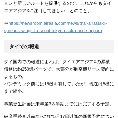
ョンと新しいルートを提供するので、これからもタイ
エアアジアXに注目してほしい、とのこと。
⇒
https://newsroom.airasia.com/news/thai-airasia-x-
spreads-wings-to-seoul-tokyo-osaka-and-sapporo
タイでの報道
タイ国内での報道によれば、タイエアアジアXの累積
債務は約250億バーツで、大部分が航空機リース契約に
よるもの。
パンデミック前には15機を有していたが、現在は5機に
まで縮小。
事業更生計画は来年第3四半期までには完了する予定。
破産手続き以前ならびに5月17日以降の新規予約につい