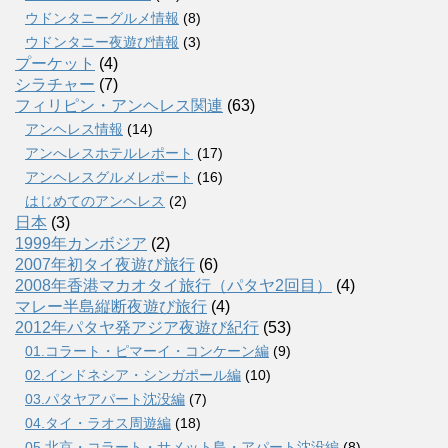
ウドンタニーグルメ情報
(8)
ウドンタニー夜遊び情報
(3)
プーケット
(4)
シラチャー
(7)
フィリピン・アンヘレス関連
(63)
アンヘレス情報
(14)
アンへレスホテルレポート
(17)
アンヘレスグルメレポート
(16)
はじめてのアンヘレス
(2)
日本
(3)
1999年カンボジア
(2)
2007年初タイ夜遊び旅行
(6)
2008年香港マカオタイ旅行（パタヤ2回目）
(4)
マレー半島縦断夜遊び旅行
(4)
2012年パタヤ発アジア夜遊び紀行
(53)
01.コラート・ピマーイ・コンケーン編
(9)
02.インドネシア・シンガポール編
(10)
03.パタヤアパート沈没編
(7)
04.タイ・ラオス周遊編
(18)
05.北京・コラート・サメット島・アパート沈没編
(8)