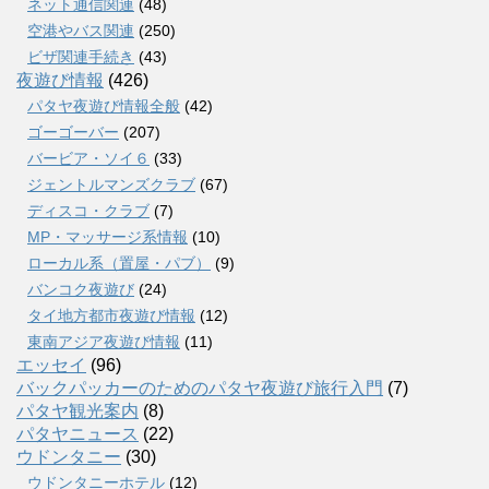
ネット通信関連
(48)
空港やバス関連
(250)
ビザ関連手続き
(43)
夜遊び情報
(426)
パタヤ夜遊び情報全般
(42)
ゴーゴーバー
(207)
バービア・ソイ６
(33)
ジェントルマンズクラブ
(67)
ディスコ・クラブ
(7)
MP・マッサージ系情報
(10)
ローカル系（置屋・パブ）
(9)
バンコク夜遊び
(24)
タイ地方都市夜遊び情報
(12)
東南アジア夜遊び情報
(11)
エッセイ
(96)
バックパッカーのためのパタヤ夜遊び旅行入門
(7)
パタヤ観光案内
(8)
パタヤニュース
(22)
ウドンタニー
(30)
ウドンタニーホテル
(12)