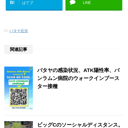
B!
はてブ
LINE
-
パタヤ近況
関連記事
パタヤの感染状況、ATK陽性率、バ
ンラムン病院のウォークインブース
ター接種
ビッグCのソーシャルディスタンス。