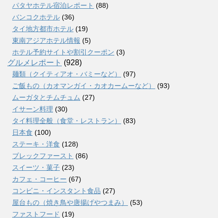
パタヤホテル宿泊レポート
(88)
バンコクホテル
(36)
タイ地方都市ホテル
(19)
東南アジアホテル情報
(5)
ホテル予約サイトや割引クーポン
(3)
グルメレポート
(928)
麺類（クイティアオ・バミーなど）
(97)
ご飯もの（カオマンガイ・カオカームーなど）
(93)
ムーガタとチムチュム
(27)
イサーン料理
(30)
タイ料理全般（食堂・レストラン）
(83)
日本食
(100)
ステーキ・洋食
(128)
ブレックファースト
(86)
スイーツ・菓子
(23)
カフェ・コーヒー
(67)
コンビニ・インスタント食品
(27)
屋台もの（焼き鳥や唐揚げやつまみ）
(53)
ファストフード
(19)