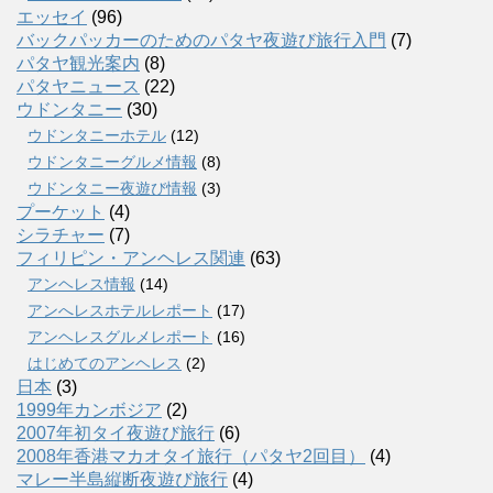
エッセイ
(96)
バックパッカーのためのパタヤ夜遊び旅行入門
(7)
パタヤ観光案内
(8)
パタヤニュース
(22)
ウドンタニー
(30)
ウドンタニーホテル
(12)
ウドンタニーグルメ情報
(8)
ウドンタニー夜遊び情報
(3)
プーケット
(4)
シラチャー
(7)
フィリピン・アンヘレス関連
(63)
アンヘレス情報
(14)
アンへレスホテルレポート
(17)
アンヘレスグルメレポート
(16)
はじめてのアンヘレス
(2)
日本
(3)
1999年カンボジア
(2)
2007年初タイ夜遊び旅行
(6)
2008年香港マカオタイ旅行（パタヤ2回目）
(4)
マレー半島縦断夜遊び旅行
(4)