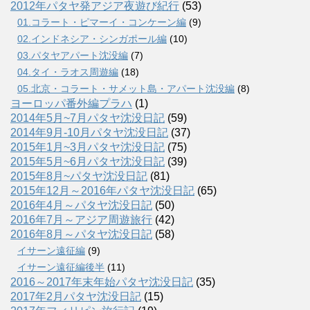
2012年パタヤ発アジア夜遊び紀行
(53)
01.コラート・ピマーイ・コンケーン編
(9)
02.インドネシア・シンガポール編
(10)
03.パタヤアパート沈没編
(7)
04.タイ・ラオス周遊編
(18)
05.北京・コラート・サメット島・アパート沈没編
(8)
ヨーロッパ番外編プラハ
(1)
2014年5月~7月パタヤ沈没日記
(59)
2014年9月-10月パタヤ沈没日記
(37)
2015年1月~3月パタヤ沈没日記
(75)
2015年5月~6月パタヤ沈没日記
(39)
2015年8月~パタヤ沈没日記
(81)
2015年12月～2016年パタヤ沈没日記
(65)
2016年4月～パタヤ沈没日記
(50)
2016年7月～アジア周遊旅行
(42)
2016年8月～パタヤ沈没日記
(58)
イサーン遠征編
(9)
イサーン遠征編後半
(11)
2016～2017年末年始パタヤ沈没日記
(35)
2017年2月パタヤ沈没日記
(15)