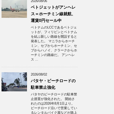
2026/08/06
ベトジェットがアンヘレ
ス＝ホーチミン線就航、
運賃0円セール中
ベトナムのLCCであるベトジェ
ットが、フィリピンとベトナム
を結ぶ新しい路線を開設すると
発表した。 マニラからホーチ
ミン、セブからホーチミン、セ
ブからハノイ、クラークからホ
ーチミンの路線だ。 アンヘレ
ス ...
2026/08/02
パタヤ・ビーチロードの
駐車禁止強化
パタヤのビーチロードの駐車禁
止措置が強化された。 開始さ
れたのは2026年8月1日より。
ビーチロード沿いで営業してい
るレンタルバイク屋などが路上