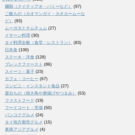
麺類（クイティアオ・バミーなど）
(97)
ご飯もの（カオマンガイ・カオカームーな
ど）
(93)
ムーガタとチムチュム
(27)
イサーン料理
(30)
タイ料理全般（食堂・レストラン）
(83)
日本食
(100)
ステーキ・洋食
(128)
ブレックファースト
(86)
スイーツ・菓子
(23)
カフェ・コーヒー
(67)
コンビニ・インスタント食品
(27)
屋台もの（焼き鳥や唐揚げやつまみ）
(53)
ファストフード
(19)
フードコート・市場
(50)
バンコクグルメ
(24)
タイ地方都市グルメ
(15)
東南アジアグルメ
(4)