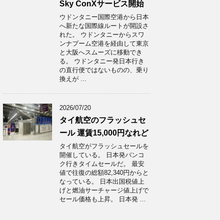
Sky ConXサービス開始
ウドンタニー国際空港から日本
へ新たな国際線ルートが開設さ
れた。 ウドンタニーからスワ
ンナプーム空港を経由して東京
と大阪へスムーズに移動でき
る。 ウドンタニー発日本行き
の直行便ではないものの、乗り
換えが ...
2026/07/20
タイ航空のフラッシュセ
ール 運賃15,000円なれど
タイ航空がフラッシュセールを
開催している。 日本発バンコ
ク行きタイムセールだ。 最安
値で往復の総額82,340円からと
なっている。 日本出国税値上
げと燃油サーチャージ値上げで
セール価格も上昇。 日本発 ...