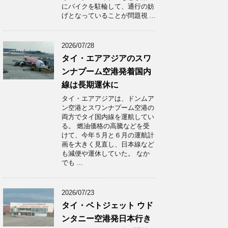
にバイクを駐輪して、通行の妨
げとなっていることが問題視 ...
2026/07/28
タイ・エアアジアのスワ
ンナプーム空港発着国内
線は長期運休に
タイ・エアアジアは、ドンムア
ン空港とスワンナプーム空港の
両方でタイ国内線を運航してい
る。 燃油価格の高騰などを受
けて、今年５月と６月の運航計
画を大きく見直し、日本線など
も減便や運休していた。 なか
でも ...
2026/07/23
タイ・ベトジェット ウド
ンタニー空港発日本行き