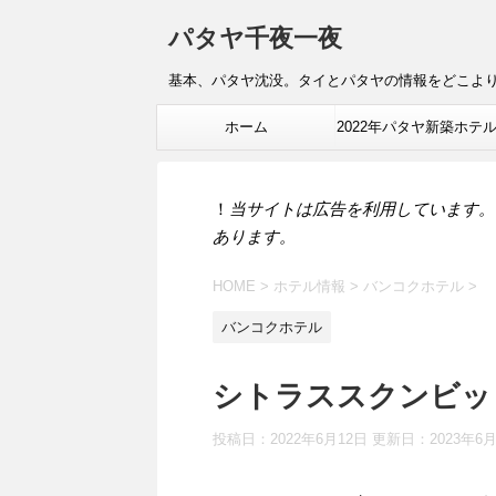
パタヤ千夜一夜
基本、パタヤ沈没。タイとパタヤの情報をどこよ
ホーム
2022年パタヤ新築ホテ
報
！
当サイトは広告を利用しています。
あります。
HOME
>
ホテル情報
>
バンコクホテル
>
バンコクホテル
シトラススクンビッ
投稿日：2022年6月12日 更新日：
2023年6