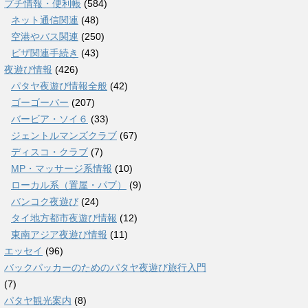
プチ情報・便利帳
(584)
ネット通信関連
(48)
空港やバス関連
(250)
ビザ関連手続き
(43)
夜遊び情報
(426)
パタヤ夜遊び情報全般
(42)
ゴーゴーバー
(207)
バービア・ソイ６
(33)
ジェントルマンズクラブ
(67)
ディスコ・クラブ
(7)
MP・マッサージ系情報
(10)
ローカル系（置屋・パブ）
(9)
バンコク夜遊び
(24)
タイ地方都市夜遊び情報
(12)
東南アジア夜遊び情報
(11)
エッセイ
(96)
バックパッカーのためのパタヤ夜遊び旅行入門
(7)
パタヤ観光案内
(8)