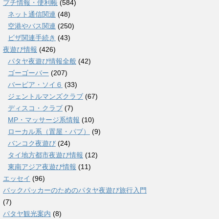
プチ情報・便利帳
(584)
ネット通信関連
(48)
空港やバス関連
(250)
ビザ関連手続き
(43)
夜遊び情報
(426)
パタヤ夜遊び情報全般
(42)
ゴーゴーバー
(207)
バービア・ソイ６
(33)
ジェントルマンズクラブ
(67)
ディスコ・クラブ
(7)
MP・マッサージ系情報
(10)
ローカル系（置屋・パブ）
(9)
バンコク夜遊び
(24)
タイ地方都市夜遊び情報
(12)
東南アジア夜遊び情報
(11)
エッセイ
(96)
バックパッカーのためのパタヤ夜遊び旅行入門
(7)
パタヤ観光案内
(8)