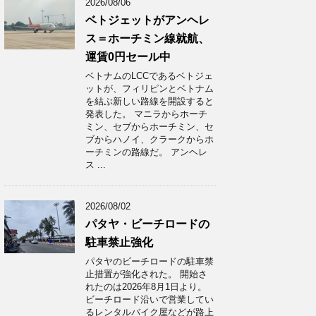
2026/08/06
ベトジェットがアンヘレ
ス＝ホーチミン線就航、
運賃0円セール中
ベトナムのLCCであるベトジェ
ットが、フィリピンとベトナム
を結ぶ新しい路線を開設すると
発表した。 マニラからホーチ
ミン、セブからホーチミン、セ
ブからハノイ、クラークからホ
ーチミンの路線だ。 アンヘレ
ス ...
2026/08/02
パタヤ・ビーチロードの
駐車禁止強化
パタヤのビーチロードの駐車禁
止措置が強化された。 開始さ
れたのは2026年8月1日より。
ビーチロード沿いで営業してい
るレンタルバイク屋などが路上