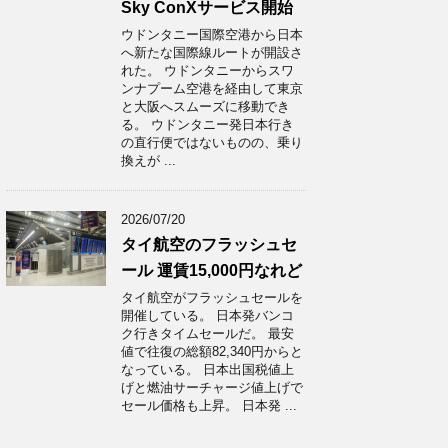
Sky ConXサービス開始
ウドンタニー国際空港から日本
へ新たな国際線ルートが開設さ
れた。 ウドンタニーからスワ
ンナプーム空港を経由して東京
と大阪へスムーズに移動でき
る。 ウドンタニー発日本行き
の直行便ではないものの、乗り
換えが ...
2026/07/20
タイ航空のフラッシュセ
ール 運賃15,000円なれど
タイ航空がフラッシュセールを
開催している。 日本発バンコ
ク行きタイムセールだ。 最安
値で往復の総額82,340円からと
なっている。 日本出国税値上
げと燃油サーチャージ値上げで
セール価格も上昇。 日本発 ...