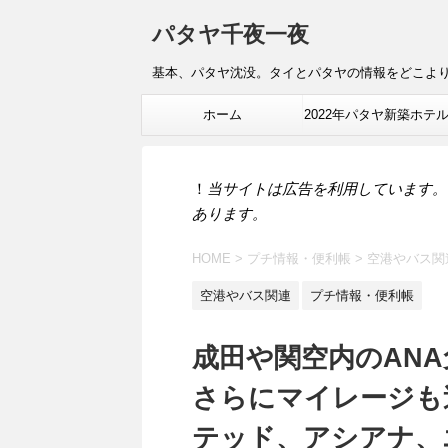
パタヤ千夜一夜
基本、パタヤ沈没。タイとパタヤの情報をどこよ
ホーム
2022年パタヤ新築ホテ
報
！
当サイトは広告を利用しています。
あります。
HOME
>
プチ情報・便利帳
>
空港やバス関
空港やバス関連
プチ情報・便利帳
成田や関空内のANA
さらにマイレージも
テッド、アシアナ、