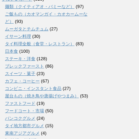
麺類（クイティアオ・バミーなど）
(97)
ご飯もの（カオマンガイ・カオカームーな
ど）
(93)
ムーガタとチムチュム
(27)
イサーン料理
(30)
タイ料理全般（食堂・レストラン）
(83)
日本食
(100)
ステーキ・洋食
(128)
ブレックファースト
(86)
スイーツ・菓子
(23)
カフェ・コーヒー
(67)
コンビニ・インスタント食品
(27)
屋台もの（焼き鳥や唐揚げやつまみ）
(53)
ファストフード
(19)
フードコート・市場
(50)
バンコクグルメ
(24)
タイ地方都市グルメ
(15)
東南アジアグルメ
(4)