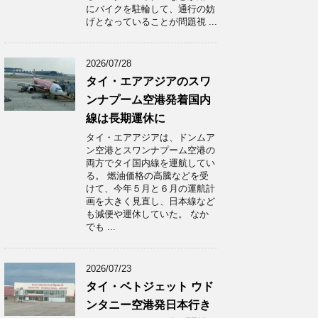
にバイクを駐輪して、通行の妨
げとなっていることが問題視 ...
2026/07/28
タイ・エアアジアのスワ
ンナプーム空港発着国内
線は長期運休に
タイ・エアアジアは、ドンムア
ン空港とスワンナプーム空港の
両方でタイ国内線を運航してい
る。 燃油価格の高騰などを受
けて、今年５月と６月の運航計
画を大きく見直し、日本線など
も減便や運休していた。 なか
でも ...
2026/07/23
タイ・ベトジェット ウド
ンタニー空港発日本行き