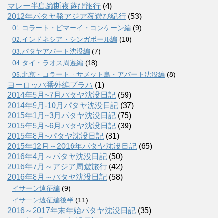
マレー半島縦断夜遊び旅行
(4)
2012年パタヤ発アジア夜遊び紀行
(53)
01.コラート・ピマーイ・コンケーン編
(9)
02.インドネシア・シンガポール編
(10)
03.パタヤアパート沈没編
(7)
04.タイ・ラオス周遊編
(18)
05.北京・コラート・サメット島・アパート沈没編
(8)
ヨーロッパ番外編プラハ
(1)
2014年5月~7月パタヤ沈没日記
(59)
2014年9月-10月パタヤ沈没日記
(37)
2015年1月~3月パタヤ沈没日記
(75)
2015年5月~6月パタヤ沈没日記
(39)
2015年8月~パタヤ沈没日記
(81)
2015年12月～2016年パタヤ沈没日記
(65)
2016年4月～パタヤ沈没日記
(50)
2016年7月～アジア周遊旅行
(42)
2016年8月～パタヤ沈没日記
(58)
イサーン遠征編
(9)
イサーン遠征編後半
(11)
2016～2017年末年始パタヤ沈没日記
(35)