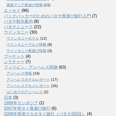
東南アジア夜遊び情報
(11)
エッセイ
(96)
バックパッカーのためのパタヤ夜遊び旅行入門
(7)
パタヤ観光案内
(8)
パタヤニュース
(22)
ウドンタニー
(30)
ウドンタニーホテル
(12)
ウドンタニーグルメ情報
(8)
ウドンタニー夜遊び情報
(3)
プーケット
(4)
シラチャー
(7)
フィリピン・アンヘレス関連
(63)
アンヘレス情報
(14)
アンへレスホテルレポート
(17)
アンヘレスグルメレポート
(16)
はじめてのアンヘレス
(2)
日本
(3)
1999年カンボジア
(2)
2007年初タイ夜遊び旅行
(6)
2008年香港マカオタイ旅行（パタヤ2回目）
(4)