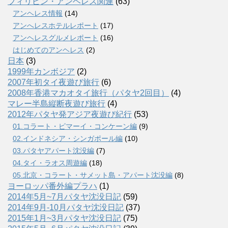
フィリピン・アンヘレス関連
(63)
アンヘレス情報
(14)
アンへレスホテルレポート
(17)
アンヘレスグルメレポート
(16)
はじめてのアンヘレス
(2)
日本
(3)
1999年カンボジア
(2)
2007年初タイ夜遊び旅行
(6)
2008年香港マカオタイ旅行（パタヤ2回目）
(4)
マレー半島縦断夜遊び旅行
(4)
2012年パタヤ発アジア夜遊び紀行
(53)
01.コラート・ピマーイ・コンケーン編
(9)
02.インドネシア・シンガポール編
(10)
03.パタヤアパート沈没編
(7)
04.タイ・ラオス周遊編
(18)
05.北京・コラート・サメット島・アパート沈没編
(8)
ヨーロッパ番外編プラハ
(1)
2014年5月~7月パタヤ沈没日記
(59)
2014年9月-10月パタヤ沈没日記
(37)
2015年1月~3月パタヤ沈没日記
(75)