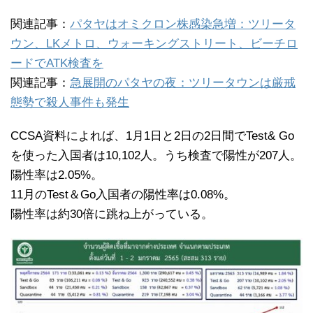
関連記事：
パタヤはオミクロン株感染急増：ツリータ
ウン、LKメトロ、ウォーキングストリート、ビーチロ
ードでATK検査を
関連記事：
急展開のパタヤの夜：ツリータウンは厳戒
態勢で殺人事件も発生
CCSA資料によれば、1月1日と2日の2日間でTest& Go
を使った入国者は10,102人。うち検査で陽性が207人。
陽性率は2.05%。
11月のTest＆Go入国者の陽性率は0.08%。
陽性率は約30倍に跳ね上がっている。