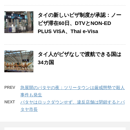
タイの新しいビザ制度が承認：ノー
ビザ滞在60日、DTVとNON-ED
PLUS VISA、Thai e-Visa
タイ人がビザなしで渡航できる国は
34カ国
PREV
急展開のパタヤの夜：ツリータウンは厳戒態勢で殺人
事件も発生
NEXT
パタヤはロックダウンせず、違反店舗は閉鎖するとパ
タヤ市長