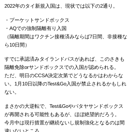
2022年のタイ新規入国は、現状では以下の2通り。
・プーケットサンドボックス
・AQでの強制隔離有り入国
（隔離期間はワクチン接種済みならば7日間、非接種な
ら10日間）
すでに承認済みタイランドパスがあれば、このさきも
隔離免除orサンドボックスでの入国が認められる。
ただ、明日のCCSA決定次第でどうなるかはわからな
い。1月10日以降のTest&Go入国が禁止されるかもしれ
ない。
まさかの大逆転で、Test&Goやパタヤサンドボックス
が再開される可能性もあるが、ほぼ絶望的だろう。
今月中は現行措置が継続ないし規制強化となるのは間
違いないところ。