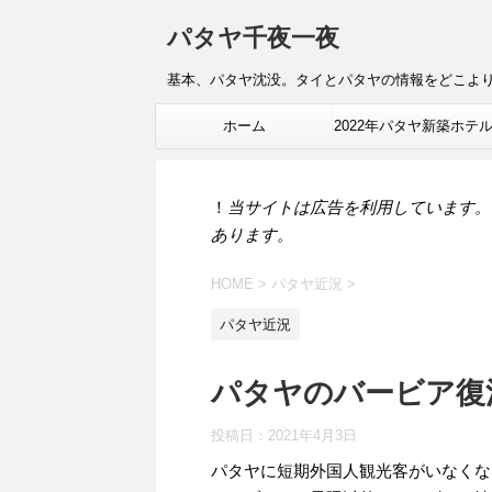
パタヤ千夜一夜
基本、パタヤ沈没。タイとパタヤの情報をどこよ
ホーム
2022年パタヤ新築ホテ
報
！
当サイトは広告を利用しています。
あります。
HOME
>
パタヤ近況
>
パタヤ近況
パタヤのバービア復
投稿日：
2021年4月3日
パタヤに短期外国人観光客がいなくな