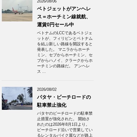
2026/08/06
ベトジェットがアンヘレ
ス＝ホーチミン線就航、
運賃0円セール中
ベトナムのLCCであるベトジェ
ットが、フィリピンとベトナム
を結ぶ新しい路線を開設すると
発表した。 マニラからホーチ
ミン、セブからホーチミン、セ
ブからハノイ、クラークからホ
ーチミンの路線だ。 アンヘレ
ス ...
2026/08/02
パタヤ・ビーチロードの
駐車禁止強化
パタヤのビーチロードの駐車禁
止措置が強化された。 開始さ
れたのは2026年8月1日より。
ビーチロード沿いで営業してい
るレンタルバイク屋などが路上