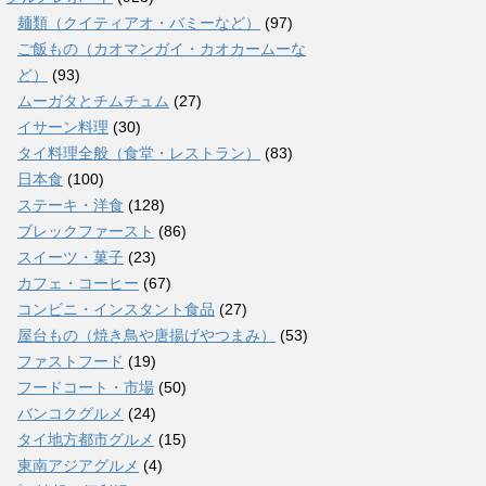
麺類（クイティアオ・バミーなど）
(97)
ご飯もの（カオマンガイ・カオカームーな
ど）
(93)
ムーガタとチムチュム
(27)
イサーン料理
(30)
タイ料理全般（食堂・レストラン）
(83)
日本食
(100)
ステーキ・洋食
(128)
ブレックファースト
(86)
スイーツ・菓子
(23)
カフェ・コーヒー
(67)
コンビニ・インスタント食品
(27)
屋台もの（焼き鳥や唐揚げやつまみ）
(53)
ファストフード
(19)
フードコート・市場
(50)
バンコクグルメ
(24)
タイ地方都市グルメ
(15)
東南アジアグルメ
(4)