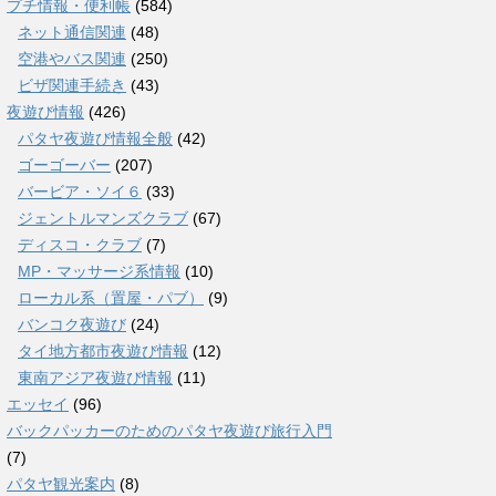
プチ情報・便利帳
(584)
ネット通信関連
(48)
空港やバス関連
(250)
ビザ関連手続き
(43)
夜遊び情報
(426)
パタヤ夜遊び情報全般
(42)
ゴーゴーバー
(207)
バービア・ソイ６
(33)
ジェントルマンズクラブ
(67)
ディスコ・クラブ
(7)
MP・マッサージ系情報
(10)
ローカル系（置屋・パブ）
(9)
バンコク夜遊び
(24)
タイ地方都市夜遊び情報
(12)
東南アジア夜遊び情報
(11)
エッセイ
(96)
バックパッカーのためのパタヤ夜遊び旅行入門
(7)
パタヤ観光案内
(8)