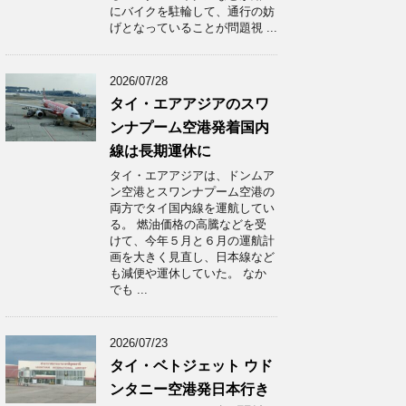
にバイクを駐輪して、通行の妨
げとなっていることが問題視 ...
2026/07/28
タイ・エアアジアのスワ
ンナプーム空港発着国内
線は長期運休に
タイ・エアアジアは、ドンムア
ン空港とスワンナプーム空港の
両方でタイ国内線を運航してい
る。 燃油価格の高騰などを受
けて、今年５月と６月の運航計
画を大きく見直し、日本線など
も減便や運休していた。 なか
でも ...
2026/07/23
タイ・ベトジェット ウド
ンタニー空港発日本行き