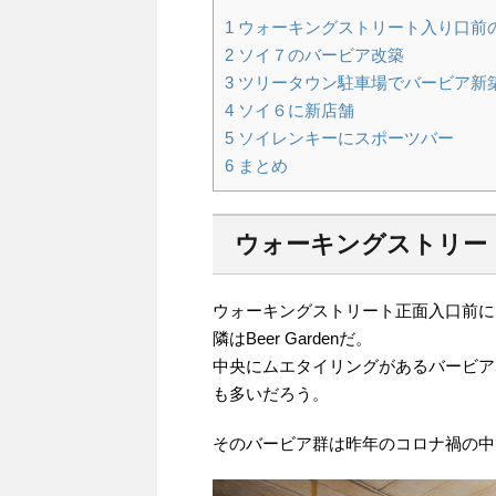
1
ウォーキングストリート入り口前
2
ソイ７のバービア改築
3
ツリータウン駐車場でバービア新
4
ソイ６に新店舗
5
ソイレンキーにスポーツバー
6
まとめ
ウォーキングストリー
ウォーキングストリート正面入口前に
隣はBeer Gardenだ。
中央にムエタイリングがあるバービア
も多いだろう。
そのバービア群は昨年のコロナ禍の中