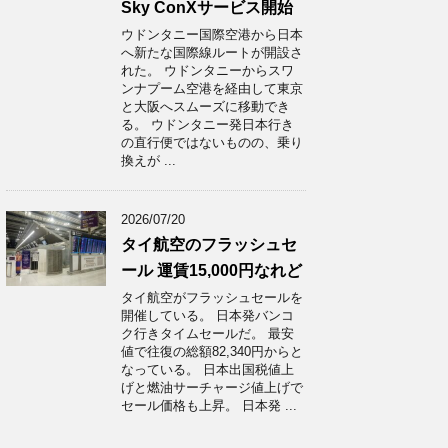
Sky ConXサービス開始
ウドンタニー国際空港から日本
へ新たな国際線ルートが開設さ
れた。 ウドンタニーからスワ
ンナプーム空港を経由して東京
と大阪へスムーズに移動でき
る。 ウドンタニー発日本行き
の直行便ではないものの、乗り
換えが ...
2026/07/20
タイ航空のフラッシュセ
ール 運賃15,000円なれど
タイ航空がフラッシュセールを
開催している。 日本発バンコ
ク行きタイムセールだ。 最安
値で往復の総額82,340円からと
なっている。 日本出国税値上
げと燃油サーチャージ値上げで
セール価格も上昇。 日本発 ...