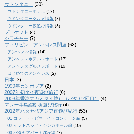
ウドンタニー
(30)
ウドンタニーホテル
(12)
ウドンタニーグルメ情報
(8)
ウドンタニー夜遊び情報
(3)
プーケット
(4)
シラチャー
(7)
フィリピン・アンヘレス関連
(63)
アンヘレス情報
(14)
アンへレスホテルレポート
(17)
アンヘレスグルメレポート
(16)
はじめてのアンヘレス
(2)
日本
(3)
1999年カンボジア
(2)
2007年初タイ夜遊び旅行
(6)
2008年香港マカオタイ旅行（パタヤ2回目）
(4)
マレー半島縦断夜遊び旅行
(4)
2012年パタヤ発アジア夜遊び紀行
(53)
01.コラート・ピマーイ・コンケーン編
(9)
02.インドネシア・シンガポール編
(10)
03.パタヤアパート沈没編
(7)