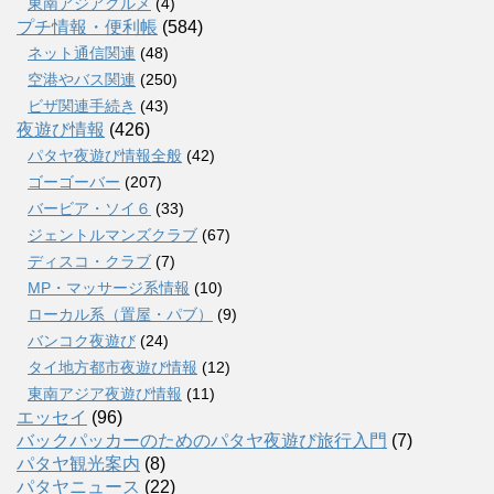
東南アジアグルメ
(4)
プチ情報・便利帳
(584)
ネット通信関連
(48)
空港やバス関連
(250)
ビザ関連手続き
(43)
夜遊び情報
(426)
パタヤ夜遊び情報全般
(42)
ゴーゴーバー
(207)
バービア・ソイ６
(33)
ジェントルマンズクラブ
(67)
ディスコ・クラブ
(7)
MP・マッサージ系情報
(10)
ローカル系（置屋・パブ）
(9)
バンコク夜遊び
(24)
タイ地方都市夜遊び情報
(12)
東南アジア夜遊び情報
(11)
エッセイ
(96)
バックパッカーのためのパタヤ夜遊び旅行入門
(7)
パタヤ観光案内
(8)
パタヤニュース
(22)