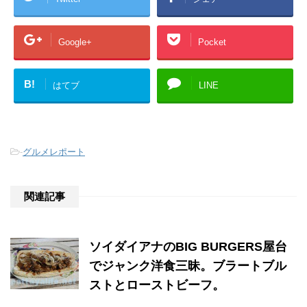
Google+
Pocket
B!
はてブ
LINE
-
グルメレポート
関連記事
ソイダイアナのBIG BURGERS屋台
でジャンク洋食三昧。ブラートブル
ストとローストビーフ。