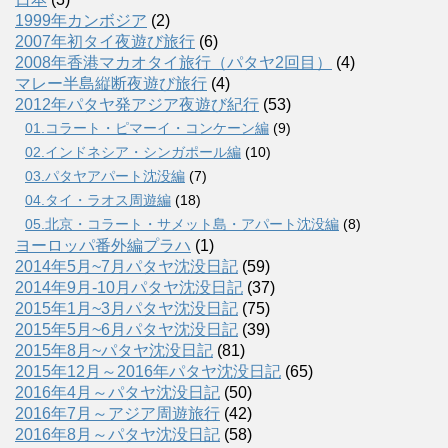
1999年カンボジア
(2)
2007年初タイ夜遊び旅行
(6)
2008年香港マカオタイ旅行（パタヤ2回目）
(4)
マレー半島縦断夜遊び旅行
(4)
2012年パタヤ発アジア夜遊び紀行
(53)
01.コラート・ピマーイ・コンケーン編
(9)
02.インドネシア・シンガポール編
(10)
03.パタヤアパート沈没編
(7)
04.タイ・ラオス周遊編
(18)
05.北京・コラート・サメット島・アパート沈没編
(8)
ヨーロッパ番外編プラハ
(1)
2014年5月~7月パタヤ沈没日記
(59)
2014年9月-10月パタヤ沈没日記
(37)
2015年1月~3月パタヤ沈没日記
(75)
2015年5月~6月パタヤ沈没日記
(39)
2015年8月~パタヤ沈没日記
(81)
2015年12月～2016年パタヤ沈没日記
(65)
2016年4月～パタヤ沈没日記
(50)
2016年7月～アジア周遊旅行
(42)
2016年8月～パタヤ沈没日記
(58)