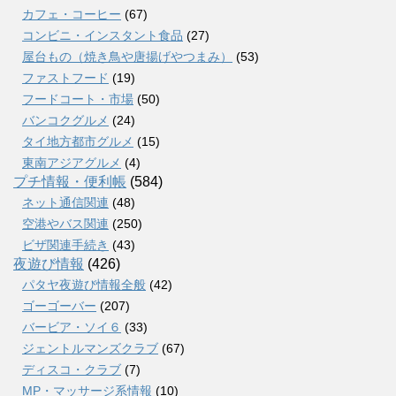
カフェ・コーヒー
(67)
コンビニ・インスタント食品
(27)
屋台もの（焼き鳥や唐揚げやつまみ）
(53)
ファストフード
(19)
フードコート・市場
(50)
バンコクグルメ
(24)
タイ地方都市グルメ
(15)
東南アジアグルメ
(4)
プチ情報・便利帳
(584)
ネット通信関連
(48)
空港やバス関連
(250)
ビザ関連手続き
(43)
夜遊び情報
(426)
パタヤ夜遊び情報全般
(42)
ゴーゴーバー
(207)
バービア・ソイ６
(33)
ジェントルマンズクラブ
(67)
ディスコ・クラブ
(7)
MP・マッサージ系情報
(10)