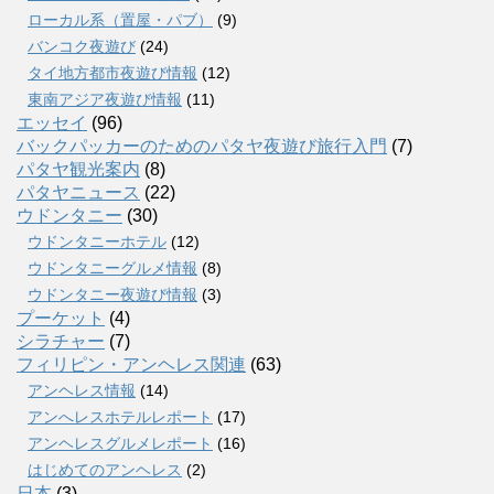
ローカル系（置屋・パブ）
(9)
バンコク夜遊び
(24)
タイ地方都市夜遊び情報
(12)
東南アジア夜遊び情報
(11)
エッセイ
(96)
バックパッカーのためのパタヤ夜遊び旅行入門
(7)
パタヤ観光案内
(8)
パタヤニュース
(22)
ウドンタニー
(30)
ウドンタニーホテル
(12)
ウドンタニーグルメ情報
(8)
ウドンタニー夜遊び情報
(3)
プーケット
(4)
シラチャー
(7)
フィリピン・アンヘレス関連
(63)
アンヘレス情報
(14)
アンへレスホテルレポート
(17)
アンヘレスグルメレポート
(16)
はじめてのアンヘレス
(2)
日本
(3)