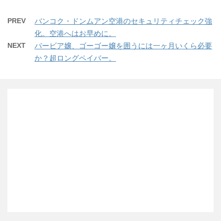
PREV
バンコク・ドンムアン空港のセキュリティチェック強
化。空港へはお早めに。
NEXT
バービア嬢、ゴーゴー嬢を囲うには一ヶ月いくら必要
か？超ロングペイバー。