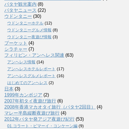
パタヤ観光案内
(8)
パタヤニュース
(22)
ウドンタニー
(30)
ウドンタニーホテル
(12)
ウドンタニーグルメ情報
(8)
ウドンタニー夜遊び情報
(3)
プーケット
(4)
シラチャー
(7)
フィリピン・アンヘレス関連
(63)
アンヘレス情報
(14)
アンへレスホテルレポート
(17)
アンヘレスグルメレポート
(16)
はじめてのアンヘレス
(2)
日本
(3)
1999年カンボジア
(2)
2007年初タイ夜遊び旅行
(6)
2008年香港マカオタイ旅行（パタヤ2回目）
(4)
マレー半島縦断夜遊び旅行
(4)
2012年パタヤ発アジア夜遊び紀行
(53)
01.コラート・ピマーイ・コンケーン編
(9)