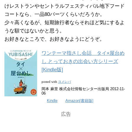
けレストランやセントラルフェスティバル地下フード
コートなら、一品80バーツくらいだろうか。
少々高くなるが、短期旅行者ならそれほど気にするよ
うな額ではないかと思う。
お好きなところで、お好きなようにどうぞ。
ワンテーマ指さし会話 タイ×屋台め
し とっておきの出会い方シリーズ
[Kindle版]
ヨメレバ
posted with
岡本 麻里 株式会社情報センター出版局 2012-11-
06
Kindle
Amazon[書籍版]
広告