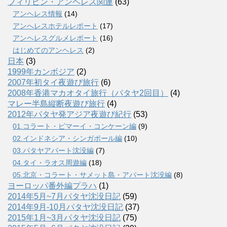
フィリピン・アンヘレス関連
(63)
アンヘレス情報
(14)
アンへレスホテルレポート
(17)
アンヘレスグルメレポート
(16)
はじめてのアンヘレス
(2)
日本
(3)
1999年カンボジア
(2)
2007年初タイ夜遊び旅行
(6)
2008年香港マカオタイ旅行（パタヤ2回目）
(4)
マレー半島縦断夜遊び旅行
(4)
2012年パタヤ発アジア夜遊び紀行
(53)
01.コラート・ピマーイ・コンケーン編
(9)
02.インドネシア・シンガポール編
(10)
03.パタヤアパート沈没編
(7)
04.タイ・ラオス周遊編
(18)
05.北京・コラート・サメット島・アパート沈没編
(8)
ヨーロッパ番外編プラハ
(1)
2014年5月~7月パタヤ沈没日記
(59)
2014年9月-10月パタヤ沈没日記
(37)
2015年1月~3月パタヤ沈没日記
(75)