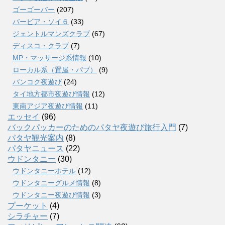
ゴーゴーバー
(207)
バービア・ソイ６
(33)
ジェントルマンズクラブ
(67)
ディスコ・クラブ
(7)
MP・マッサージ系情報
(10)
ローカル系（置屋・パブ）
(9)
バンコク夜遊び
(24)
タイ地方都市夜遊び情報
(12)
東南アジア夜遊び情報
(11)
エッセイ
(96)
バックパッカーのためのパタヤ夜遊び旅行入門
(7)
パタヤ観光案内
(8)
パタヤニュース
(22)
ウドンタニー
(30)
ウドンタニーホテル
(12)
ウドンタニーグルメ情報
(8)
ウドンタニー夜遊び情報
(3)
プーケット
(4)
シラチャー
(7)