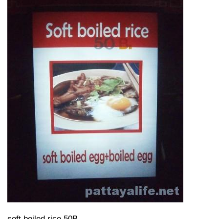
soft boiled rice 50B