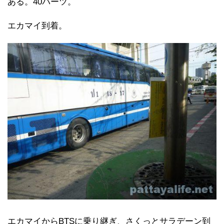
ある。40バーツ。
エカマイ到着。
エカマイからBTSに乗り継ぎ、さくっとサラデーン到