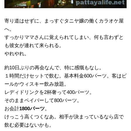
寄り道はせずに、まっすぐタニヤ嬢の働くカラオケ屋
へ。
すっかりママさんに覚えられてしまい、何も言わずと
も彼女が連れて来られる。
やれやれ。
約10日ぶりの再会なんで、特に感慨もなし。
１時間だけセットで飲む。基本料金600バーツ。客はビ
ールかウィスキー飲み放題。
レディドリンクを2杯奢って400バーツ。
そのままペイバーして800バーツ。
お会計
1800バーツ
。
けっこう高くつくなあ。相手が決まっているなら店で
飲む必要はないかも。