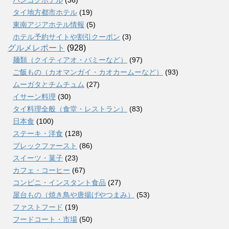
タイ地方都市ホテル
(19)
東南アジアホテル情報
(5)
ホテル予約サイトや割引クーポン
(3)
グルメレポート
(928)
麺類（クイティアオ・バミーなど）
(97)
ご飯もの（カオマンガイ・カオカームーなど）
(93)
ムーガタとチムチュム
(27)
イサーン料理
(30)
タイ料理全般（食堂・レストラン）
(83)
日本食
(100)
ステーキ・洋食
(128)
ブレックファースト
(86)
スイーツ・菓子
(23)
カフェ・コーヒー
(67)
コンビニ・インスタント食品
(27)
屋台もの（焼き鳥や唐揚げやつまみ）
(53)
ファストフード
(19)
フードコート・市場
(50)