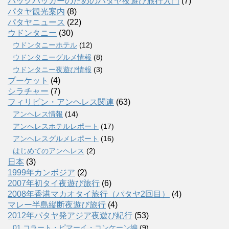
バックパッカーのためのパタヤ夜遊び旅行入門
(7)
パタヤ観光案内
(8)
パタヤニュース
(22)
ウドンタニー
(30)
ウドンタニーホテル
(12)
ウドンタニーグルメ情報
(8)
ウドンタニー夜遊び情報
(3)
プーケット
(4)
シラチャー
(7)
フィリピン・アンヘレス関連
(63)
アンヘレス情報
(14)
アンへレスホテルレポート
(17)
アンヘレスグルメレポート
(16)
はじめてのアンヘレス
(2)
日本
(3)
1999年カンボジア
(2)
2007年初タイ夜遊び旅行
(6)
2008年香港マカオタイ旅行（パタヤ2回目）
(4)
マレー半島縦断夜遊び旅行
(4)
2012年パタヤ発アジア夜遊び紀行
(53)
01.コラート・ピマーイ・コンケーン編
(9)