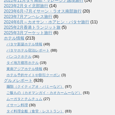
2022年11月タイ南部・マレーシア国境旅行
(14)
2023年2月タイ北部旅行
(14)
2023年6月~7月イサーン・ラオス南部旅行
(20)
2023年7月アンヘレス旅行
(8)
2024年6月～カオサン・ホアヒン・パタヤ旅行
(11)
2025年2月香港トランジット旅
(5)
2025年3月プーケット旅行
(6)
ホテル情報
(213)
パタヤ新築ホテル情報
(49)
パタヤホテル宿泊レポート
(88)
バンコクホテル
(36)
タイ地方都市ホテル
(19)
東南アジアホテル情報
(5)
ホテル予約サイトや割引クーポン
(3)
グルメレポート
(928)
麺類（クイティアオ・バミーなど）
(97)
ご飯もの（カオマンガイ・カオカームーなど）
(93)
ムーガタとチムチュム
(27)
イサーン料理
(30)
タイ料理全般（食堂・レストラン）
(83)