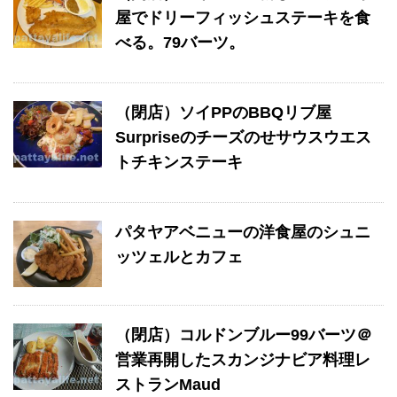
屋でドリーフィッシュステーキを食
べる。79バーツ。
（閉店）ソイPPのBBQリブ屋
Surpriseのチーズのせサウスウエス
トチキンステーキ
パタヤアベニューの洋食屋のシュニ
ッツェルとカフェ
（閉店）コルドンブルー99バーツ＠
営業再開したスカンジナビア料理レ
ストランMaud