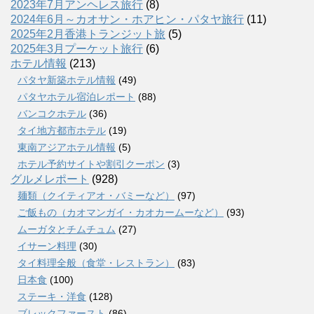
2023年7月アンヘレス旅行
(8)
2024年6月～カオサン・ホアヒン・パタヤ旅行
(11)
2025年2月香港トランジット旅
(5)
2025年3月プーケット旅行
(6)
ホテル情報
(213)
パタヤ新築ホテル情報
(49)
パタヤホテル宿泊レポート
(88)
バンコクホテル
(36)
タイ地方都市ホテル
(19)
東南アジアホテル情報
(5)
ホテル予約サイトや割引クーポン
(3)
グルメレポート
(928)
麺類（クイティアオ・バミーなど）
(97)
ご飯もの（カオマンガイ・カオカームーなど）
(93)
ムーガタとチムチュム
(27)
イサーン料理
(30)
タイ料理全般（食堂・レストラン）
(83)
日本食
(100)
ステーキ・洋食
(128)
ブレックファースト
(86)