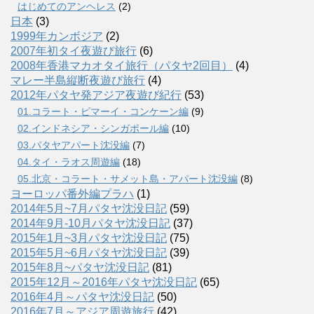
はじめてのアンヘレス
(2)
日本
(3)
1999年カンボジア
(2)
2007年初タイ夜遊び旅行
(6)
2008年香港マカオタイ旅行（パタヤ2回目）
(4)
マレー半島縦断夜遊び旅行
(4)
2012年パタヤ発アジア夜遊び紀行
(53)
01.コラート・ピマーイ・コンケーン編
(9)
02.インドネシア・シンガポール編
(10)
03.パタヤアパート沈没編
(7)
04.タイ・ラオス周遊編
(18)
05.北京・コラート・サメット島・アパート沈没編
(8)
ヨーロッパ番外編プラハ
(1)
2014年5月~7月パタヤ沈没日記
(59)
2014年9月-10月パタヤ沈没日記
(37)
2015年1月~3月パタヤ沈没日記
(75)
2015年5月~6月パタヤ沈没日記
(39)
2015年8月~パタヤ沈没日記
(81)
2015年12月～2016年パタヤ沈没日記
(65)
2016年4月～パタヤ沈没日記
(50)
2016年7月～アジア周遊旅行
(42)