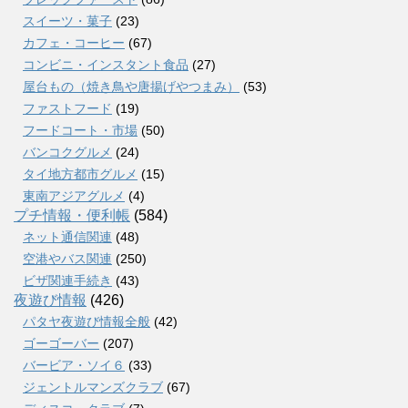
スイーツ・菓子
(23)
カフェ・コーヒー
(67)
コンビニ・インスタント食品
(27)
屋台もの（焼き鳥や唐揚げやつまみ）
(53)
ファストフード
(19)
フードコート・市場
(50)
バンコクグルメ
(24)
タイ地方都市グルメ
(15)
東南アジアグルメ
(4)
プチ情報・便利帳
(584)
ネット通信関連
(48)
空港やバス関連
(250)
ビザ関連手続き
(43)
夜遊び情報
(426)
パタヤ夜遊び情報全般
(42)
ゴーゴーバー
(207)
バービア・ソイ６
(33)
ジェントルマンズクラブ
(67)