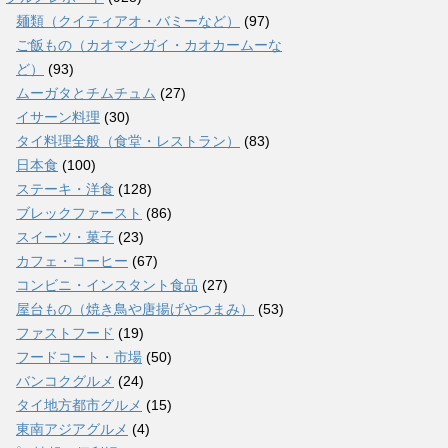
麺類（クイティアオ・バミーなど）
(97)
ご飯もの（カオマンガイ・カオカームーな
ど）
(93)
ムーガタとチムチュム
(27)
イサーン料理
(30)
タイ料理全般（食堂・レストラン）
(83)
日本食
(100)
ステーキ・洋食
(128)
ブレックファースト
(86)
スイーツ・菓子
(23)
カフェ・コーヒー
(67)
コンビニ・インスタント食品
(27)
屋台もの（焼き鳥や唐揚げやつまみ）
(53)
ファストフード
(19)
フードコート・市場
(50)
バンコクグルメ
(24)
タイ地方都市グルメ
(15)
東南アジアグルメ
(4)