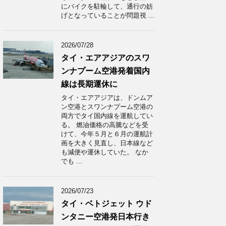
にバイクを駐輪して、通行の妨
げとなっていることが問題視 ...
2026/07/28
タイ・エアアジアのスワ
ンナプーム空港発着国内
線は長期運休に
タイ・エアアジアは、ドンムア
ン空港とスワンナプーム空港の
両方でタイ国内線を運航してい
る。 燃油価格の高騰などを受
けて、今年５月と６月の運航計
画を大きく見直し、日本線など
も減便や運休していた。 なか
でも ...
2026/07/23
タイ・ベトジェット ウド
ンタニー空港発日本行き