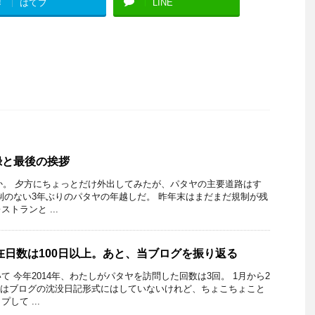
!
はてブ
LINE
録と最後の挨拶
ずか。 夕方にちょっとだけ外出してみたが、パタヤの主要道路はす
制のない3年ぶりのパタヤの年越しだ。 昨年末はまだまだ規制が残
トランと ...
滞在日数は100日以上。あと、当ブログを振り返る
 今年2014年、わたしがパタヤを訪問した回数は3回。 1月から2
れはブログの沈没日記形式にはしていないけれど、ちょこちょこと
して ...