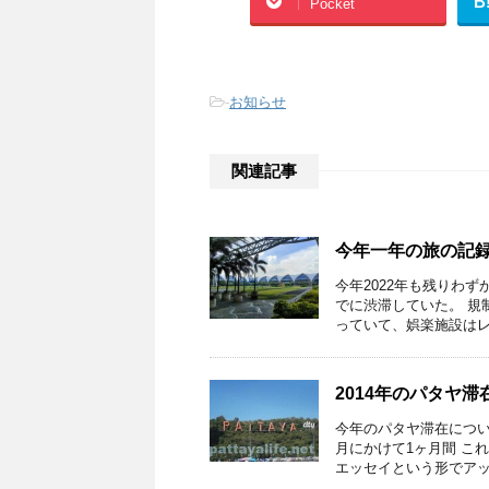
B
Pocket
-
お知らせ
関連記事
今年一年の旅の記
今年2022年も残りわ
でに渋滞していた。 規
っていて、娯楽施設はレス
2014年のパタヤ
今年のパタヤ滞在について
月にかけて1ヶ月間 こ
エッセイという形でアップ