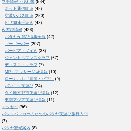
プチ情報・便利帳
(584)
ネット通信関連
(48)
空港やバス関連
(250)
ビザ関連手続き
(43)
夜遊び情報
(426)
パタヤ夜遊び情報全般
(42)
ゴーゴーバー
(207)
バービア・ソイ６
(33)
ジェントルマンズクラブ
(67)
ディスコ・クラブ
(7)
MP・マッサージ系情報
(10)
ローカル系（置屋・パブ）
(9)
バンコク夜遊び
(24)
タイ地方都市夜遊び情報
(12)
東南アジア夜遊び情報
(11)
エッセイ
(96)
バックパッカーのためのパタヤ夜遊び旅行入門
(7)
パタヤ観光案内
(8)