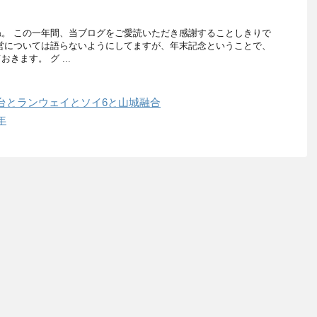
。 この一年間、当ブログをご愛読いただき感謝することしきりで
営については語らないようにしてますが、年末記念ということで、
きます。 グ ...
台とランウェイとソイ6と山城融合
年