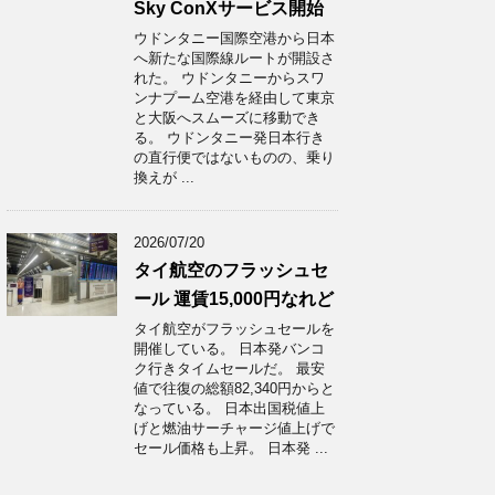
Sky ConXサービス開始
ウドンタニー国際空港から日本
へ新たな国際線ルートが開設さ
れた。 ウドンタニーからスワ
ンナプーム空港を経由して東京
と大阪へスムーズに移動でき
る。 ウドンタニー発日本行き
の直行便ではないものの、乗り
換えが ...
2026/07/20
タイ航空のフラッシュセ
ール 運賃15,000円なれど
タイ航空がフラッシュセールを
開催している。 日本発バンコ
ク行きタイムセールだ。 最安
値で往復の総額82,340円からと
なっている。 日本出国税値上
げと燃油サーチャージ値上げで
セール価格も上昇。 日本発 ...