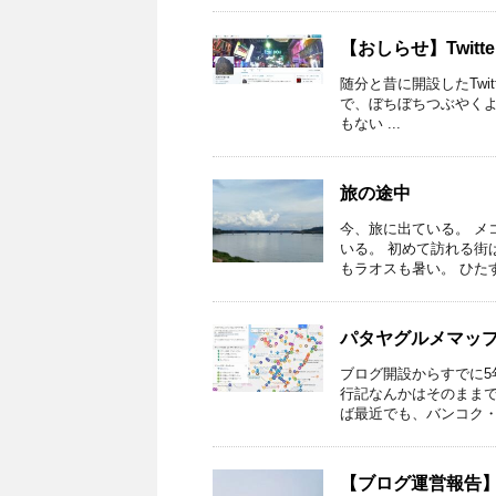
【おしらせ】Twit
随分と昔に開設したTwi
で、ぼちぼちつぶやくようにし
もない ...
旅の途中
今、旅に出ている。 メ
いる。 初めて訪れる街
もラオスも暑い。 ひたすら
パタヤグルメマッ
ブログ開設からすでに5
行記なんかはそのままで
ば最近でも、バンコク・パ
【ブログ運営報告】