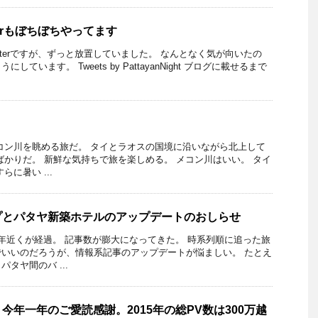
terもぼちぼちやってます
tterですが、ずっと放置していました。 なんとなく気が向いたの
ています。 Tweets by PattayanNight ブログに載せるまで
コン川を眺める旅だ。 タイとラオスの国境に沿いながら北上して
ばかりだ。 新鮮な気持ちで旅を楽しめる。 メコン川はいい。 タイ
に暑い ...
プとパタヤ新築ホテルのアップデートのおしらせ
年近くが経過。 記事数が膨大になってきた。 時系列順に追った旅
いいのだろうが、情報系記事のアップデートが悩ましい。 たとえ
タヤ間のバ ...
今年一年のご愛読感謝。2015年の総PV数は300万越