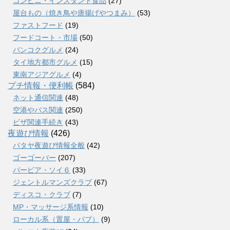
コンビニ・インスタント食品
(27)
屋台もの（焼き鳥や唐揚げやつまみ）
(53)
ファストフード
(19)
フードコート・市場
(50)
バンコクグルメ
(24)
タイ地方都市グルメ
(15)
東南アジアグルメ
(4)
プチ情報・便利帳
(584)
ネット通信関連
(48)
空港やバス関連
(250)
ビザ関連手続き
(43)
夜遊び情報
(426)
パタヤ夜遊び情報全般
(42)
ゴーゴーバー
(207)
バービア・ソイ６
(33)
ジェントルマンズクラブ
(67)
ディスコ・クラブ
(7)
MP・マッサージ系情報
(10)
ローカル系（置屋・パブ）
(9)