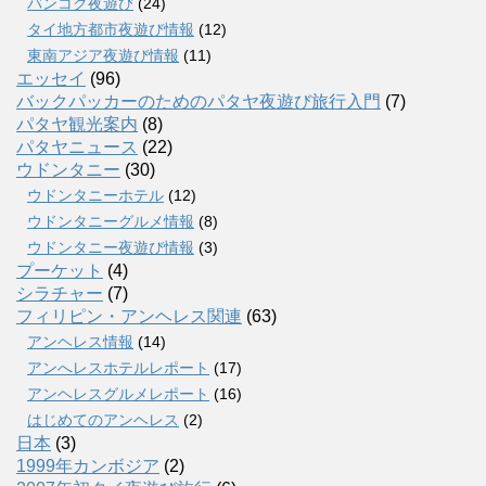
バンコク夜遊び
(24)
タイ地方都市夜遊び情報
(12)
東南アジア夜遊び情報
(11)
エッセイ
(96)
バックパッカーのためのパタヤ夜遊び旅行入門
(7)
パタヤ観光案内
(8)
パタヤニュース
(22)
ウドンタニー
(30)
ウドンタニーホテル
(12)
ウドンタニーグルメ情報
(8)
ウドンタニー夜遊び情報
(3)
プーケット
(4)
シラチャー
(7)
フィリピン・アンヘレス関連
(63)
アンヘレス情報
(14)
アンへレスホテルレポート
(17)
アンヘレスグルメレポート
(16)
はじめてのアンヘレス
(2)
日本
(3)
1999年カンボジア
(2)