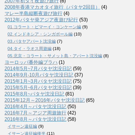
2007年初タイ夜遊び旅行
(6)
2008年香港マカオタイ旅行（パタヤ2回目）
(4)
マレー半島縦断夜遊び旅行
(4)
2012年パタヤ発アジア夜遊び紀行
(53)
01.コラート・ピマーイ・コンケーン編
(9)
02.インドネシア・シンガポール編
(10)
03.パタヤアパート沈没編
(7)
04.タイ・ラオス周遊編
(18)
05.北京・コラート・サメット島・アパート沈没編
(8)
ヨーロッパ番外編プラハ
(1)
2014年5月~7月パタヤ沈没日記
(59)
2014年9月-10月パタヤ沈没日記
(37)
2015年1月~3月パタヤ沈没日記
(75)
2015年5月~6月パタヤ沈没日記
(39)
2015年8月~パタヤ沈没日記
(81)
2015年12月～2016年パタヤ沈没日記
(65)
2016年4月～パタヤ沈没日記
(50)
2016年7月～アジア周遊旅行
(42)
2016年8月～パタヤ沈没日記
(58)
イサーン遠征編
(9)
イサーン遠征編後半
(11)