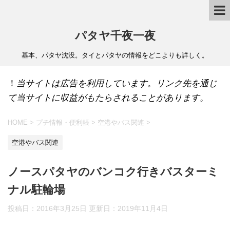
パタヤ千夜一夜
基本、パタヤ沈没。タイとパタヤの情報をどこよりも詳しく。
！
当サイトは広告を利用しています。リンク先を通じ
て当サイトに収益がもたらされることがあります。
HOME
>
プチ情報・便利帳
>
空港やバス関連
>
空港やバス関連
ノースパタヤのバンコク行きバスターミ
ナル駐輪場
投稿日：2016年3月25日 更新日：
2019年11月4日