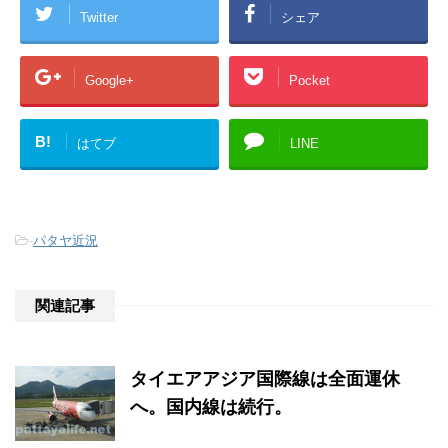
Twitter
シェア
Google+
Pocket
B!
はてブ
LINE
-
パタヤ近況
関連記事
タイエアアジア国際線は全面運休
へ。国内線は続行。