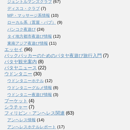
ジェントルマンズクラブ
(67)
ディスコ・クラブ
(7)
MP・マッサージ系情報
(10)
ローカル系（置屋・パブ）
(9)
バンコク夜遊び
(24)
タイ地方都市夜遊び情報
(12)
東南アジア夜遊び情報
(11)
エッセイ
(96)
バックパッカーのためのパタヤ夜遊び旅行入門
(7)
パタヤ観光案内
(8)
パタヤニュース
(22)
ウドンタニー
(30)
ウドンタニーホテル
(12)
ウドンタニーグルメ情報
(8)
ウドンタニー夜遊び情報
(3)
プーケット
(4)
シラチャー
(7)
フィリピン・アンヘレス関連
(63)
アンヘレス情報
(14)
アンへレスホテルレポート
(17)