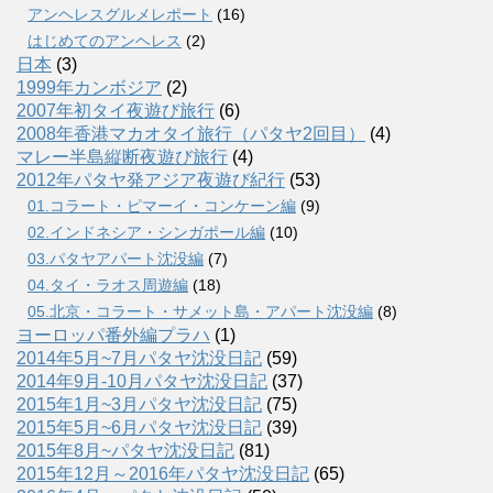
アンヘレスグルメレポート
(16)
はじめてのアンヘレス
(2)
日本
(3)
1999年カンボジア
(2)
2007年初タイ夜遊び旅行
(6)
2008年香港マカオタイ旅行（パタヤ2回目）
(4)
マレー半島縦断夜遊び旅行
(4)
2012年パタヤ発アジア夜遊び紀行
(53)
01.コラート・ピマーイ・コンケーン編
(9)
02.インドネシア・シンガポール編
(10)
03.パタヤアパート沈没編
(7)
04.タイ・ラオス周遊編
(18)
05.北京・コラート・サメット島・アパート沈没編
(8)
ヨーロッパ番外編プラハ
(1)
2014年5月~7月パタヤ沈没日記
(59)
2014年9月-10月パタヤ沈没日記
(37)
2015年1月~3月パタヤ沈没日記
(75)
2015年5月~6月パタヤ沈没日記
(39)
2015年8月~パタヤ沈没日記
(81)
2015年12月～2016年パタヤ沈没日記
(65)