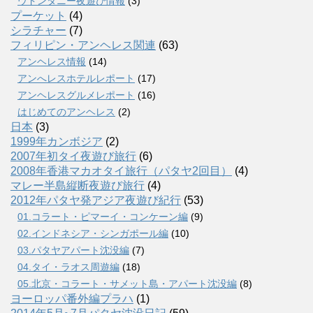
ウドンタニー夜遊び情報
(3)
プーケット
(4)
シラチャー
(7)
フィリピン・アンヘレス関連
(63)
アンヘレス情報
(14)
アンへレスホテルレポート
(17)
アンヘレスグルメレポート
(16)
はじめてのアンヘレス
(2)
日本
(3)
1999年カンボジア
(2)
2007年初タイ夜遊び旅行
(6)
2008年香港マカオタイ旅行（パタヤ2回目）
(4)
マレー半島縦断夜遊び旅行
(4)
2012年パタヤ発アジア夜遊び紀行
(53)
01.コラート・ピマーイ・コンケーン編
(9)
02.インドネシア・シンガポール編
(10)
03.パタヤアパート沈没編
(7)
04.タイ・ラオス周遊編
(18)
05.北京・コラート・サメット島・アパート沈没編
(8)
ヨーロッパ番外編プラハ
(1)