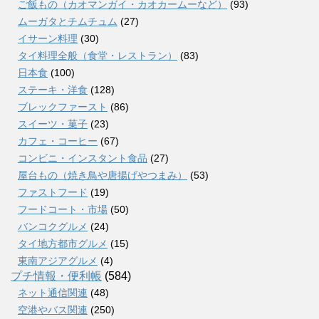
ご飯もの（カオマンガイ・カオカームーなど）
(93)
ムーガタとチムチュム
(27)
イサーン料理
(30)
タイ料理全般（食堂・レストラン）
(83)
日本食
(100)
ステーキ・洋食
(128)
ブレックファースト
(86)
スイーツ・菓子
(23)
カフェ・コーヒー
(67)
コンビニ・インスタント食品
(27)
屋台もの（焼き鳥や唐揚げやつまみ）
(53)
ファストフード
(19)
フードコート・市場
(50)
バンコクグルメ
(24)
タイ地方都市グルメ
(15)
東南アジアグルメ
(4)
プチ情報・便利帳
(584)
ネット通信関連
(48)
空港やバス関連
(250)