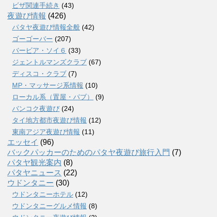
ビザ関連手続き
(43)
夜遊び情報
(426)
パタヤ夜遊び情報全般
(42)
ゴーゴーバー
(207)
バービア・ソイ６
(33)
ジェントルマンズクラブ
(67)
ディスコ・クラブ
(7)
MP・マッサージ系情報
(10)
ローカル系（置屋・パブ）
(9)
バンコク夜遊び
(24)
タイ地方都市夜遊び情報
(12)
東南アジア夜遊び情報
(11)
エッセイ
(96)
バックパッカーのためのパタヤ夜遊び旅行入門
(7)
パタヤ観光案内
(8)
パタヤニュース
(22)
ウドンタニー
(30)
ウドンタニーホテル
(12)
ウドンタニーグルメ情報
(8)