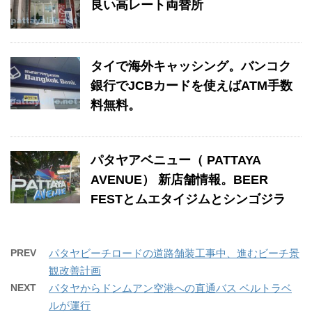
良い高レート両替所
タイで海外キャッシング。バンコク
銀行でJCBカードを使えばATM手数
料無料。
パタヤアベニュー（ PATTAYA
AVENUE） 新店舗情報。BEER
FESTとムエタイジムとシンゴジラ
PREV
パタヤビーチロードの道路舗装工事中、進むビーチ景
観改善計画
NEXT
パタヤからドンムアン空港への直通バス ベルトラベ
ルが運行