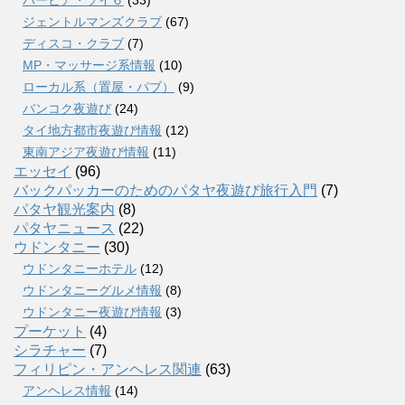
ジェントルマンズクラブ
(67)
ディスコ・クラブ
(7)
MP・マッサージ系情報
(10)
ローカル系（置屋・パブ）
(9)
バンコク夜遊び
(24)
タイ地方都市夜遊び情報
(12)
東南アジア夜遊び情報
(11)
エッセイ
(96)
バックパッカーのためのパタヤ夜遊び旅行入門
(7)
パタヤ観光案内
(8)
パタヤニュース
(22)
ウドンタニー
(30)
ウドンタニーホテル
(12)
ウドンタニーグルメ情報
(8)
ウドンタニー夜遊び情報
(3)
プーケット
(4)
シラチャー
(7)
フィリピン・アンヘレス関連
(63)
アンヘレス情報
(14)