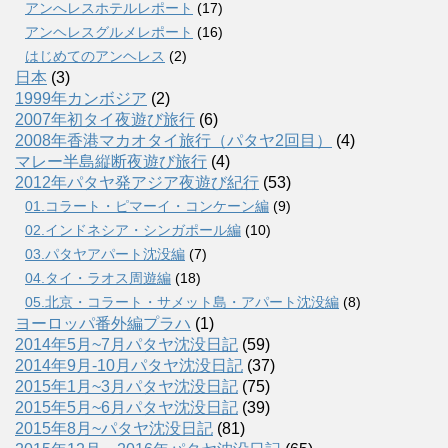
アンへレスホテルレポート
(17)
アンヘレスグルメレポート
(16)
はじめてのアンヘレス
(2)
日本
(3)
1999年カンボジア
(2)
2007年初タイ夜遊び旅行
(6)
2008年香港マカオタイ旅行（パタヤ2回目）
(4)
マレー半島縦断夜遊び旅行
(4)
2012年パタヤ発アジア夜遊び紀行
(53)
01.コラート・ピマーイ・コンケーン編
(9)
02.インドネシア・シンガポール編
(10)
03.パタヤアパート沈没編
(7)
04.タイ・ラオス周遊編
(18)
05.北京・コラート・サメット島・アパート沈没編
(8)
ヨーロッパ番外編プラハ
(1)
2014年5月~7月パタヤ沈没日記
(59)
2014年9月-10月パタヤ沈没日記
(37)
2015年1月~3月パタヤ沈没日記
(75)
2015年5月~6月パタヤ沈没日記
(39)
2015年8月~パタヤ沈没日記
(81)