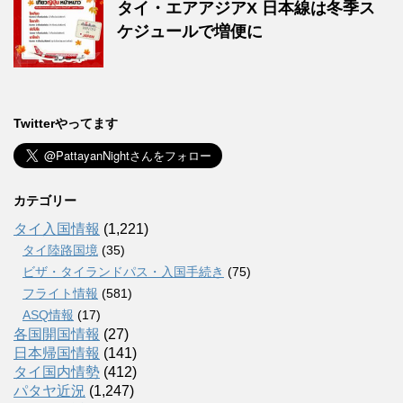
タイ・エアアジアX 日本線は冬季ス
ケジュールで増便に
Twitterやってます
カテゴリー
タイ入国情報
(1,221)
タイ陸路国境
(35)
ビザ・タイランドパス・入国手続き
(75)
フライト情報
(581)
ASQ情報
(17)
各国開国情報
(27)
日本帰国情報
(141)
タイ国内情勢
(412)
パタヤ近況
(1,247)