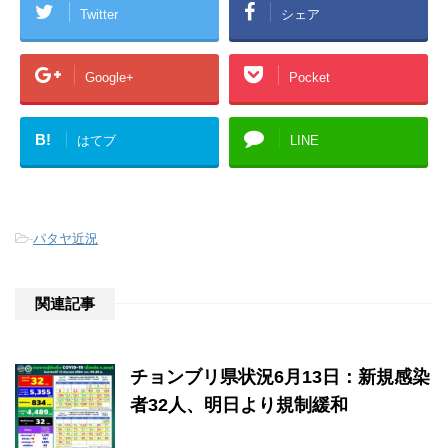
Twitter
シェア
Google+
Pocket
B!
はてブ
LINE
-
パタヤ近況
関連記事
チョンブリ県状況6月13日：新規感染
者32人、明日より規制緩和