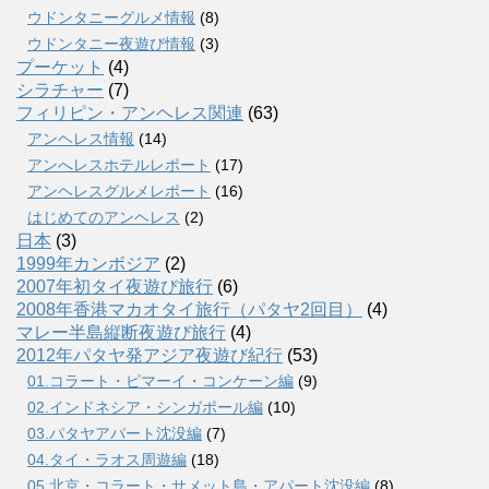
ウドンタニーグルメ情報
(8)
ウドンタニー夜遊び情報
(3)
プーケット
(4)
シラチャー
(7)
フィリピン・アンヘレス関連
(63)
アンヘレス情報
(14)
アンへレスホテルレポート
(17)
アンヘレスグルメレポート
(16)
はじめてのアンヘレス
(2)
日本
(3)
1999年カンボジア
(2)
2007年初タイ夜遊び旅行
(6)
2008年香港マカオタイ旅行（パタヤ2回目）
(4)
マレー半島縦断夜遊び旅行
(4)
2012年パタヤ発アジア夜遊び紀行
(53)
01.コラート・ピマーイ・コンケーン編
(9)
02.インドネシア・シンガポール編
(10)
03.パタヤアパート沈没編
(7)
04.タイ・ラオス周遊編
(18)
05.北京・コラート・サメット島・アパート沈没編
(8)