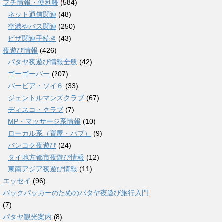
プチ情報・便利帳
(584)
ネット通信関連
(48)
空港やバス関連
(250)
ビザ関連手続き
(43)
夜遊び情報
(426)
パタヤ夜遊び情報全般
(42)
ゴーゴーバー
(207)
バービア・ソイ６
(33)
ジェントルマンズクラブ
(67)
ディスコ・クラブ
(7)
MP・マッサージ系情報
(10)
ローカル系（置屋・パブ）
(9)
バンコク夜遊び
(24)
タイ地方都市夜遊び情報
(12)
東南アジア夜遊び情報
(11)
エッセイ
(96)
バックパッカーのためのパタヤ夜遊び旅行入門
(7)
パタヤ観光案内
(8)