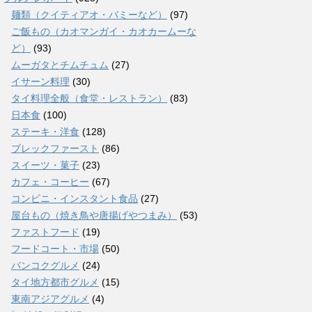
麺類（クイティアオ・バミーなど）
(97)
ご飯もの（カオマンガイ・カオカームーな
ど）
(93)
ムーガタとチムチュム
(27)
イサーン料理
(30)
タイ料理全般（食堂・レストラン）
(83)
日本食
(100)
ステーキ・洋食
(128)
ブレックファースト
(86)
スイーツ・菓子
(23)
カフェ・コーヒー
(67)
コンビニ・インスタント食品
(27)
屋台もの（焼き鳥や唐揚げやつまみ）
(53)
ファストフード
(19)
フードコート・市場
(50)
バンコクグルメ
(24)
タイ地方都市グルメ
(15)
東南アジアグルメ
(4)