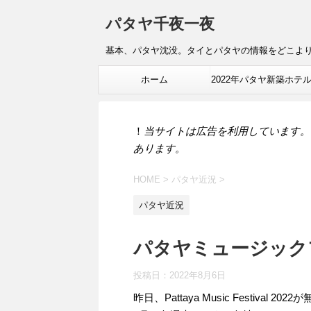
パタヤ千夜一夜
基本、パタヤ沈没。タイとパタヤの情報をどこよ
ホーム
2022年パタヤ新築ホテ
報
！
当サイトは広告を利用しています。
あります。
HOME
>
パタヤ近況
>
パタヤ近況
パタヤミュージックフ
投稿日：
2022年8月6日
昨日、Pattaya Music Festival 2