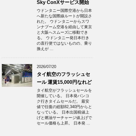
Sky ConXサービス開始
ウドンタニー国際空港から日本
へ新たな国際線ルートが開設さ
れた。 ウドンタニーからスワ
ンナプーム空港を経由して東京
と大阪へスムーズに移動でき
る。 ウドンタニー発日本行き
の直行便ではないものの、乗り
換えが ...
2026/07/20
タイ航空のフラッシュセ
ール 運賃15,000円なれど
タイ航空がフラッシュセールを
開催している。 日本発バンコ
ク行きタイムセールだ。 最安
値で往復の総額82,340円からと
なっている。 日本出国税値上
げと燃油サーチャージ値上げで
セール価格も上昇。 日本発 ...