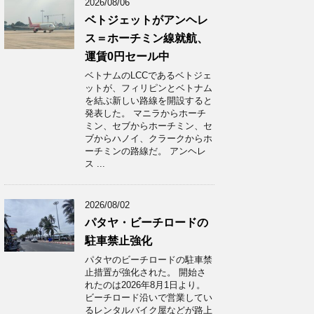
2026/08/06
ベトジェットがアンヘレ
ス＝ホーチミン線就航、
運賃0円セール中
ベトナムのLCCであるベトジェ
ットが、フィリピンとベトナム
を結ぶ新しい路線を開設すると
発表した。 マニラからホーチ
ミン、セブからホーチミン、セ
ブからハノイ、クラークからホ
ーチミンの路線だ。 アンヘレ
ス ...
2026/08/02
パタヤ・ビーチロードの
駐車禁止強化
パタヤのビーチロードの駐車禁
止措置が強化された。 開始さ
れたのは2026年8月1日より。
ビーチロード沿いで営業してい
るレンタルバイク屋などが路上