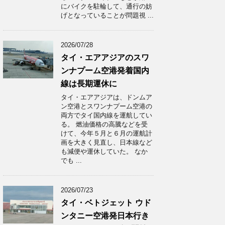
にバイクを駐輪して、通行の妨
げとなっていることが問題視 ...
2026/07/28
タイ・エアアジアのスワ
ンナプーム空港発着国内
線は長期運休に
タイ・エアアジアは、ドンムア
ン空港とスワンナプーム空港の
両方でタイ国内線を運航してい
る。 燃油価格の高騰などを受
けて、今年５月と６月の運航計
画を大きく見直し、日本線など
も減便や運休していた。 なか
でも ...
2026/07/23
タイ・ベトジェット ウド
ンタニー空港発日本行き