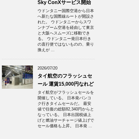
Sky ConXサービス開始
ウドンタニー国際空港から日本
へ新たな国際線ルートが開設さ
れた。 ウドンタニーからスワ
ンナプーム空港を経由して東京
と大阪へスムーズに移動でき
る。 ウドンタニー発日本行き
の直行便ではないものの、乗り
換えが ...
2026/07/20
タイ航空のフラッシュセ
ール 運賃15,000円なれど
タイ航空がフラッシュセールを
開催している。 日本発バンコ
ク行きタイムセールだ。 最安
値で往復の総額82,340円からと
なっている。 日本出国税値上
げと燃油サーチャージ値上げで
セール価格も上昇。 日本発 ...