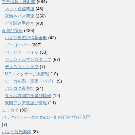
プチ情報・便利帳
(584)
ネット通信関連
(48)
空港やバス関連
(250)
ビザ関連手続き
(43)
夜遊び情報
(426)
パタヤ夜遊び情報全般
(42)
ゴーゴーバー
(207)
バービア・ソイ６
(33)
ジェントルマンズクラブ
(67)
ディスコ・クラブ
(7)
MP・マッサージ系情報
(10)
ローカル系（置屋・パブ）
(9)
バンコク夜遊び
(24)
タイ地方都市夜遊び情報
(12)
東南アジア夜遊び情報
(11)
エッセイ
(96)
バックパッカーのためのパタヤ夜遊び旅行入門
(7)
パタヤ観光案内
(8)