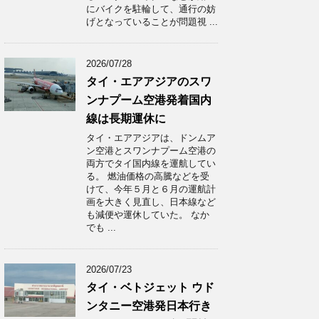
にバイクを駐輪して、通行の妨
げとなっていることが問題視 ...
2026/07/28
タイ・エアアジアのスワ
ンナプーム空港発着国内
線は長期運休に
タイ・エアアジアは、ドンムア
ン空港とスワンナプーム空港の
両方でタイ国内線を運航してい
る。 燃油価格の高騰などを受
けて、今年５月と６月の運航計
画を大きく見直し、日本線など
も減便や運休していた。 なか
でも ...
2026/07/23
タイ・ベトジェット ウド
ンタニー空港発日本行き