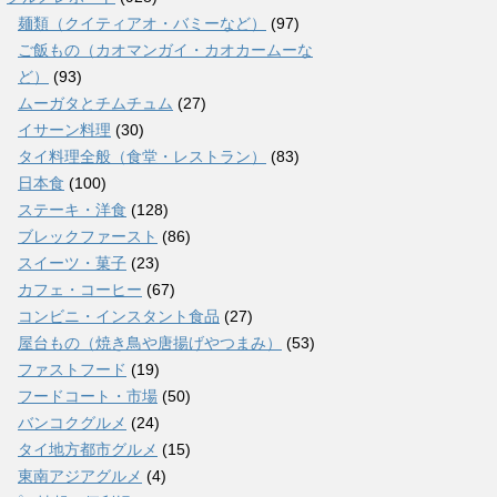
麺類（クイティアオ・バミーなど）
(97)
ご飯もの（カオマンガイ・カオカームーな
ど）
(93)
ムーガタとチムチュム
(27)
イサーン料理
(30)
タイ料理全般（食堂・レストラン）
(83)
日本食
(100)
ステーキ・洋食
(128)
ブレックファースト
(86)
スイーツ・菓子
(23)
カフェ・コーヒー
(67)
コンビニ・インスタント食品
(27)
屋台もの（焼き鳥や唐揚げやつまみ）
(53)
ファストフード
(19)
フードコート・市場
(50)
バンコクグルメ
(24)
タイ地方都市グルメ
(15)
東南アジアグルメ
(4)