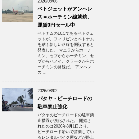
2026/08/06
ベトジェットがアンヘレ
ス＝ホーチミン線就航、
運賃0円セール中
ベトナムのLCCであるベトジェ
ットが、フィリピンとベトナム
を結ぶ新しい路線を開設すると
発表した。 マニラからホーチ
ミン、セブからホーチミン、セ
ブからハノイ、クラークからホ
ーチミンの路線だ。 アンヘレ
ス ...
2026/08/02
パタヤ・ビーチロードの
駐車禁止強化
パタヤのビーチロードの駐車禁
止措置が強化された。 開始さ
れたのは2026年8月1日より。
ビーチロード沿いで営業してい
るレンタルバイク屋などが路上