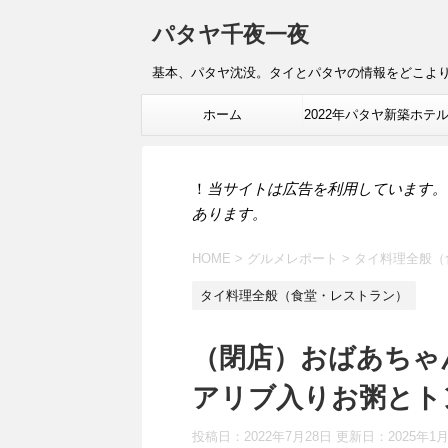
パタヤ千夜一夜
基本、パタヤ沈没。タイとパタヤの情報をどこよ
ホーム
2022年パタヤ新築ホテ
報
！
当サイトは広告を利用しています。
あります。
HOME
>
グルメレポート
>
タイ料理全般（
タイ料理全般（食堂・レストラン）
（閉店）おばあちゃ
アリブ入りお粥とト
投稿日：2022年7月28日 更新日：
2025年1