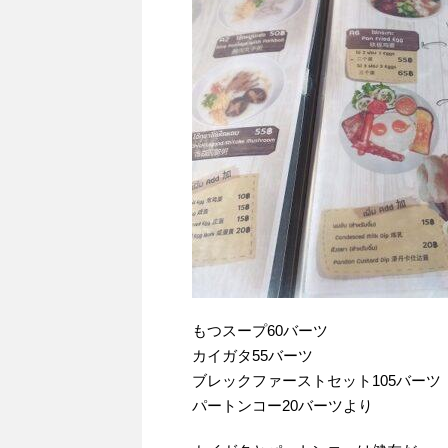
もつスープ60バーツ
カイガタ55バーツ
ブレックファーストセット105バーツ
パートンコー20バーツより