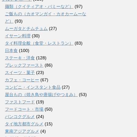
麺類（クイティアオ・バミーなど）
(97)
ご飯もの（カオマンガイ・カオカームーな
ど）
(93)
ムーガタとチムチュム
(27)
イサーン料理
(30)
タイ料理全般（食堂・レストラン）
(83)
日本食
(100)
ステーキ・洋食
(128)
ブレックファースト
(86)
スイーツ・菓子
(23)
カフェ・コーヒー
(67)
コンビニ・インスタント食品
(27)
屋台もの（焼き鳥や唐揚げやつまみ）
(53)
ファストフード
(19)
フードコート・市場
(50)
バンコクグルメ
(24)
タイ地方都市グルメ
(15)
東南アジアグルメ
(4)