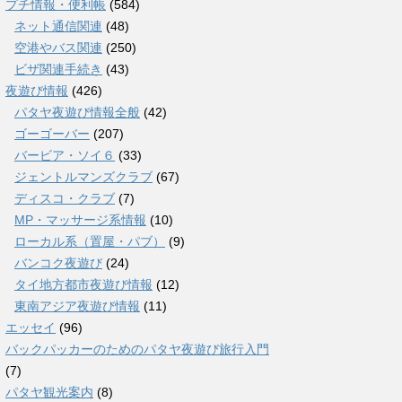
プチ情報・便利帳
(584)
ネット通信関連
(48)
空港やバス関連
(250)
ビザ関連手続き
(43)
夜遊び情報
(426)
パタヤ夜遊び情報全般
(42)
ゴーゴーバー
(207)
バービア・ソイ６
(33)
ジェントルマンズクラブ
(67)
ディスコ・クラブ
(7)
MP・マッサージ系情報
(10)
ローカル系（置屋・パブ）
(9)
バンコク夜遊び
(24)
タイ地方都市夜遊び情報
(12)
東南アジア夜遊び情報
(11)
エッセイ
(96)
バックパッカーのためのパタヤ夜遊び旅行入門
(7)
パタヤ観光案内
(8)