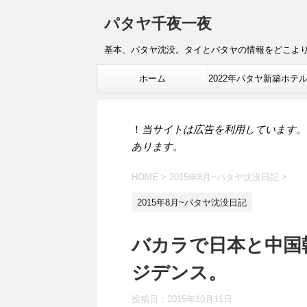
パタヤ千夜一夜
基本、パタヤ沈没。タイとパタヤの情報をどこよ
ホーム
2022年パタヤ新築ホテ
報
！
当サイトは広告を利用しています。
あります。
HOME
>
2015年8月~パタヤ沈没日記
>
2015年8月~パタヤ沈没日記
バカラで日本と中国
ジデンス。
投稿日：
2015年10月11日