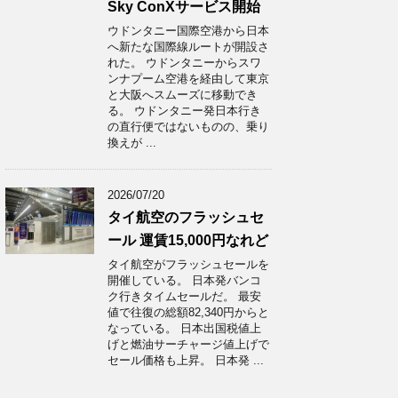
Sky ConXサービス開始
ウドンタニー国際空港から日本
へ新たな国際線ルートが開設さ
れた。 ウドンタニーからスワ
ンナプーム空港を経由して東京
と大阪へスムーズに移動でき
る。 ウドンタニー発日本行き
の直行便ではないものの、乗り
換えが ...
2026/07/20
タイ航空のフラッシュセ
ール 運賃15,000円なれど
タイ航空がフラッシュセールを
開催している。 日本発バンコ
ク行きタイムセールだ。 最安
値で往復の総額82,340円からと
なっている。 日本出国税値上
げと燃油サーチャージ値上げで
セール価格も上昇。 日本発 ...