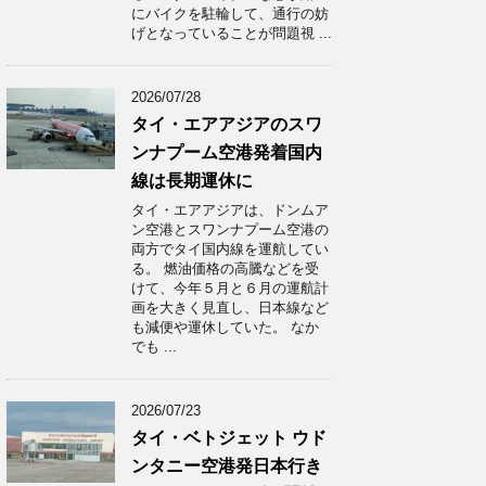
にバイクを駐輪して、通行の妨
げとなっていることが問題視 ...
2026/07/28
タイ・エアアジアのスワ
ンナプーム空港発着国内
線は長期運休に
タイ・エアアジアは、ドンムア
ン空港とスワンナプーム空港の
両方でタイ国内線を運航してい
る。 燃油価格の高騰などを受
けて、今年５月と６月の運航計
画を大きく見直し、日本線など
も減便や運休していた。 なか
でも ...
2026/07/23
タイ・ベトジェット ウド
ンタニー空港発日本行き