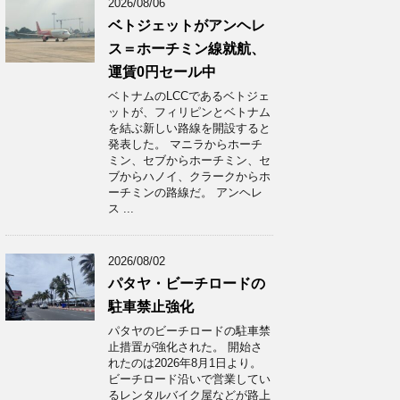
2026/08/06
ベトジェットがアンヘレ
ス＝ホーチミン線就航、
運賃0円セール中
ベトナムのLCCであるベトジェ
ットが、フィリピンとベトナム
を結ぶ新しい路線を開設すると
発表した。 マニラからホーチ
ミン、セブからホーチミン、セ
ブからハノイ、クラークからホ
ーチミンの路線だ。 アンヘレ
ス ...
2026/08/02
パタヤ・ビーチロードの
駐車禁止強化
パタヤのビーチロードの駐車禁
止措置が強化された。 開始さ
れたのは2026年8月1日より。
ビーチロード沿いで営業してい
るレンタルバイク屋などが路上