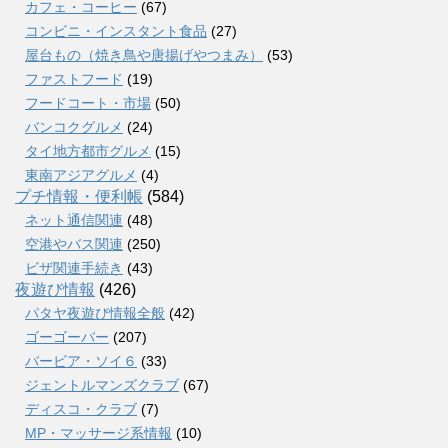
カフェ・コーヒー
(67)
コンビニ・インスタント食品
(27)
屋台もの（焼き鳥や唐揚げやつまみ）
(53)
ファストフード
(19)
フードコート・市場
(50)
バンコクグルメ
(24)
タイ地方都市グルメ
(15)
東南アジアグルメ
(4)
プチ情報・便利帳
(584)
ネット通信関連
(48)
空港やバス関連
(250)
ビザ関連手続き
(43)
夜遊び情報
(426)
パタヤ夜遊び情報全般
(42)
ゴーゴーバー
(207)
バービア・ソイ６
(33)
ジェントルマンズクラブ
(67)
ディスコ・クラブ
(7)
MP・マッサージ系情報
(10)