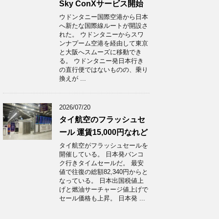
Sky ConXサービス開始
ウドンタニー国際空港から日本
へ新たな国際線ルートが開設さ
れた。 ウドンタニーからスワ
ンナプーム空港を経由して東京
と大阪へスムーズに移動でき
る。 ウドンタニー発日本行き
の直行便ではないものの、乗り
換えが ...
2026/07/20
タイ航空のフラッシュセ
ール 運賃15,000円なれど
タイ航空がフラッシュセールを
開催している。 日本発バンコ
ク行きタイムセールだ。 最安
値で往復の総額82,340円からと
なっている。 日本出国税値上
げと燃油サーチャージ値上げで
セール価格も上昇。 日本発 ...