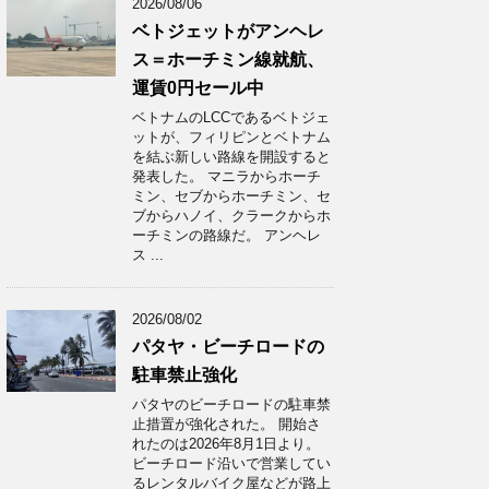
2026/08/06
ベトジェットがアンヘレ
ス＝ホーチミン線就航、
運賃0円セール中
ベトナムのLCCであるベトジェ
ットが、フィリピンとベトナム
を結ぶ新しい路線を開設すると
発表した。 マニラからホーチ
ミン、セブからホーチミン、セ
ブからハノイ、クラークからホ
ーチミンの路線だ。 アンヘレ
ス ...
2026/08/02
パタヤ・ビーチロードの
駐車禁止強化
パタヤのビーチロードの駐車禁
止措置が強化された。 開始さ
れたのは2026年8月1日より。
ビーチロード沿いで営業してい
るレンタルバイク屋などが路上