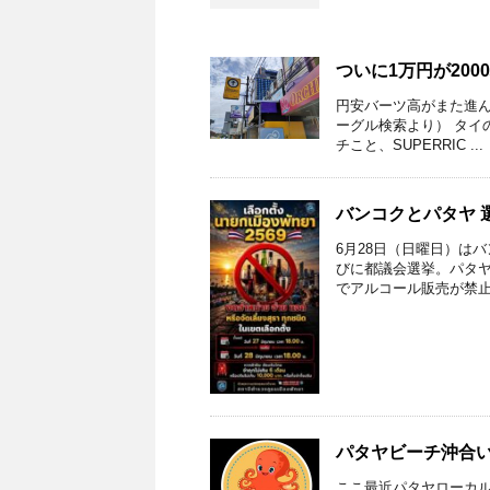
ついに1万円が20
円安バーツ高がまた進んで
ーグル検索より） タイ
チこと、SUPERRIC ...
バンコクとパタヤ 
6月28日（日曜日）は
びに都議会選挙。パタヤ
でアルコール販売が禁止さ
パタヤビーチ沖合いに
ここ最近パタヤローカ