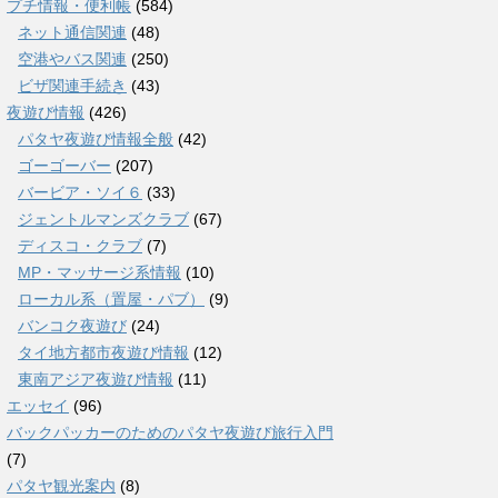
プチ情報・便利帳
(584)
ネット通信関連
(48)
空港やバス関連
(250)
ビザ関連手続き
(43)
夜遊び情報
(426)
パタヤ夜遊び情報全般
(42)
ゴーゴーバー
(207)
バービア・ソイ６
(33)
ジェントルマンズクラブ
(67)
ディスコ・クラブ
(7)
MP・マッサージ系情報
(10)
ローカル系（置屋・パブ）
(9)
バンコク夜遊び
(24)
タイ地方都市夜遊び情報
(12)
東南アジア夜遊び情報
(11)
エッセイ
(96)
バックパッカーのためのパタヤ夜遊び旅行入門
(7)
パタヤ観光案内
(8)