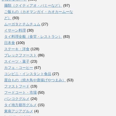
麺類（クイティアオ・バミーなど）
(97)
ご飯もの（カオマンガイ・カオカームーな
ど）
(93)
ムーガタとチムチュム
(27)
イサーン料理
(30)
タイ料理全般（食堂・レストラン）
(83)
日本食
(100)
ステーキ・洋食
(128)
ブレックファースト
(86)
スイーツ・菓子
(23)
カフェ・コーヒー
(67)
コンビニ・インスタント食品
(27)
屋台もの（焼き鳥や唐揚げやつまみ）
(53)
ファストフード
(19)
フードコート・市場
(50)
バンコクグルメ
(24)
タイ地方都市グルメ
(15)
東南アジアグルメ
(4)