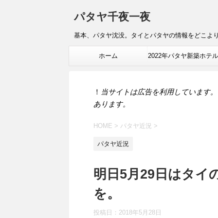
パタヤ千夜一夜
基本、パタヤ沈没。タイとパタヤの情報をどこよ
ホーム
2022年パタヤ新築ホテ
報
！
当サイトは広告を利用しています。
あります。
HOME
>
パタヤ近況
>
パタヤ近況
明日5月29日はタ
を。
投稿日：
2018年5月28日