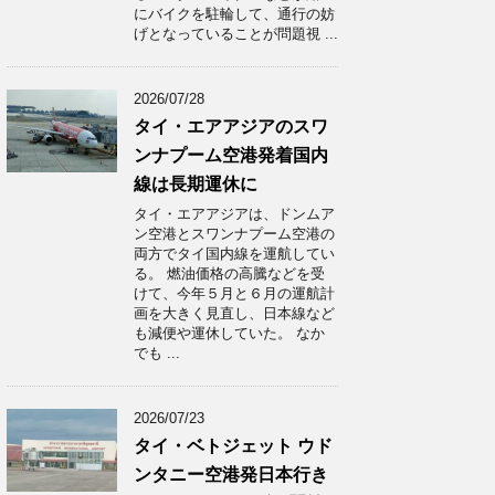
にバイクを駐輪して、通行の妨
げとなっていることが問題視 ...
2026/07/28
タイ・エアアジアのスワ
ンナプーム空港発着国内
線は長期運休に
タイ・エアアジアは、ドンムア
ン空港とスワンナプーム空港の
両方でタイ国内線を運航してい
る。 燃油価格の高騰などを受
けて、今年５月と６月の運航計
画を大きく見直し、日本線など
も減便や運休していた。 なか
でも ...
2026/07/23
タイ・ベトジェット ウド
ンタニー空港発日本行き