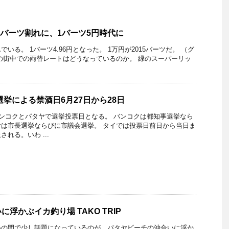
00バーツ割れに、1バーツ5円時代に
いる。 1バーツ4.96円となった。 1万円が2015バーツだ。 （グ
の街中での両替レートはどうなっているのか。 緑のスーパーリッ
選挙による禁酒日6月27日から28日
バンコクとパタヤで選挙投票日となる。 バンコクは都知事選挙なら
は市長選挙ならびに市議会選挙。 タイでは投票日前日から当日ま
れる。いわ ...
浮かぶイカ釣り場 TAKO TRIP
ルの間で少し話題になっているのが、パタヤビーチの沖合いに浮か