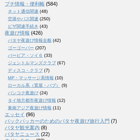
プチ情報・便利帳
(584)
ネット通信関連
(48)
空港やバス関連
(250)
ビザ関連手続き
(43)
夜遊び情報
(426)
パタヤ夜遊び情報全般
(42)
ゴーゴーバー
(207)
バービア・ソイ６
(33)
ジェントルマンズクラブ
(67)
ディスコ・クラブ
(7)
MP・マッサージ系情報
(10)
ローカル系（置屋・パブ）
(9)
バンコク夜遊び
(24)
タイ地方都市夜遊び情報
(12)
東南アジア夜遊び情報
(11)
エッセイ
(96)
バックパッカーのためのパタヤ夜遊び旅行入門
(7)
パタヤ観光案内
(8)
パタヤニュース
(22)