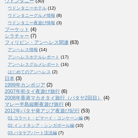
ウドンタニー
(30)
ウドンタニーホテル
(12)
ウドンタニーグルメ情報
(8)
ウドンタニー夜遊び情報
(3)
プーケット
(4)
シラチャー
(7)
フィリピン・アンヘレス関連
(63)
アンヘレス情報
(14)
アンへレスホテルレポート
(17)
アンヘレスグルメレポート
(16)
はじめてのアンヘレス
(2)
日本
(3)
1999年カンボジア
(2)
2007年初タイ夜遊び旅行
(6)
2008年香港マカオタイ旅行（パタヤ2回目）
(4)
マレー半島縦断夜遊び旅行
(4)
2012年パタヤ発アジア夜遊び紀行
(53)
01.コラート・ピマーイ・コンケーン編
(9)
02.インドネシア・シンガポール編
(10)
03.パタヤアパート沈没編
(7)