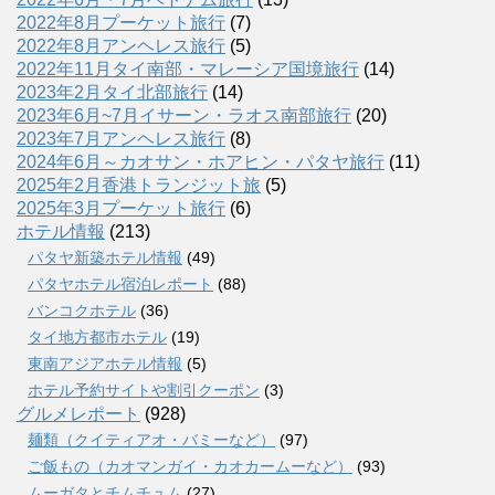
2022年8月プーケット旅行
(7)
2022年8月アンヘレス旅行
(5)
2022年11月タイ南部・マレーシア国境旅行
(14)
2023年2月タイ北部旅行
(14)
2023年6月~7月イサーン・ラオス南部旅行
(20)
2023年7月アンヘレス旅行
(8)
2024年6月～カオサン・ホアヒン・パタヤ旅行
(11)
2025年2月香港トランジット旅
(5)
2025年3月プーケット旅行
(6)
ホテル情報
(213)
パタヤ新築ホテル情報
(49)
パタヤホテル宿泊レポート
(88)
バンコクホテル
(36)
タイ地方都市ホテル
(19)
東南アジアホテル情報
(5)
ホテル予約サイトや割引クーポン
(3)
グルメレポート
(928)
麺類（クイティアオ・バミーなど）
(97)
ご飯もの（カオマンガイ・カオカームーなど）
(93)
ムーガタとチムチュム
(27)