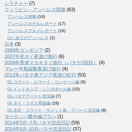
シラチャー
(7)
フィリピン・アンヘレス関連
(63)
アンヘレス情報
(14)
アンへレスホテルレポート
(17)
アンヘレスグルメレポート
(16)
はじめてのアンヘレス
(2)
日本
(3)
1999年カンボジア
(2)
2007年初タイ夜遊び旅行
(6)
2008年香港マカオタイ旅行（パタヤ2回目）
(4)
マレー半島縦断夜遊び旅行
(4)
2012年パタヤ発アジア夜遊び紀行
(53)
01.コラート・ピマーイ・コンケーン編
(9)
02.インドネシア・シンガポール編
(10)
03.パタヤアパート沈没編
(7)
04.タイ・ラオス周遊編
(18)
05.北京・コラート・サメット島・アパート沈没編
(8)
ヨーロッパ番外編プラハ
(1)
2014年5月~7月パタヤ沈没日記
(59)
2014年9月-10月パタヤ沈没日記
(37)