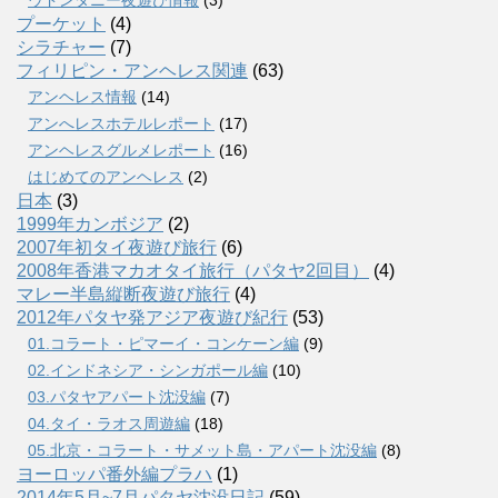
プーケット
(4)
シラチャー
(7)
フィリピン・アンヘレス関連
(63)
アンヘレス情報
(14)
アンへレスホテルレポート
(17)
アンヘレスグルメレポート
(16)
はじめてのアンヘレス
(2)
日本
(3)
1999年カンボジア
(2)
2007年初タイ夜遊び旅行
(6)
2008年香港マカオタイ旅行（パタヤ2回目）
(4)
マレー半島縦断夜遊び旅行
(4)
2012年パタヤ発アジア夜遊び紀行
(53)
01.コラート・ピマーイ・コンケーン編
(9)
02.インドネシア・シンガポール編
(10)
03.パタヤアパート沈没編
(7)
04.タイ・ラオス周遊編
(18)
05.北京・コラート・サメット島・アパート沈没編
(8)
ヨーロッパ番外編プラハ
(1)
2014年5月~7月パタヤ沈没日記
(59)