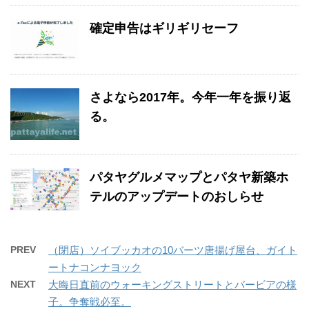
確定申告はギリギリセーフ
さよなら2017年。今年一年を振り返
る。
パタヤグルメマップとパタヤ新築ホ
テルのアップデートのおしらせ
PREV
（閉店）ソイブッカオの10バーツ唐揚げ屋台、ガイト
ートナコンナヨック
NEXT
大晦日直前のウォーキングストリートとバービアの様
子。争奪戦必至。