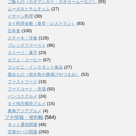
ご飯もの（カオマンガイ・カオカームーなど）
(93)
ムーガタとチムチュム
(27)
イサーン料理
(30)
タイ料理全般（食堂・レストラン）
(83)
日本食
(100)
ステーキ・洋食
(128)
ブレックファースト
(86)
スイーツ・菓子
(23)
カフェ・コーヒー
(67)
コンビニ・インスタント食品
(27)
屋台もの（焼き鳥や唐揚げやつまみ）
(53)
ファストフード
(19)
フードコート・市場
(50)
バンコクグルメ
(24)
タイ地方都市グルメ
(15)
東南アジアグルメ
(4)
プチ情報・便利帳
(584)
ネット通信関連
(48)
空港やバス関連
(250)